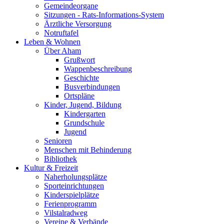
Gemeindeorgane
Sitzungen - Rats-Informations-System
Ärztliche Versorgung
Notruftafel
Leben & Wohnen
Über Aham
Grußwort
Wappenbeschreibung
Geschichte
Busverbindungen
Ortspläne
Kinder, Jugend, Bildung
Kindergarten
Grundschule
Jugend
Senioren
Menschen mit Behinderung
Bibliothek
Kultur & Freizeit
Naherholungsplätze
Sporteinrichtungen
Kinderspielplätze
Ferienprogramm
Vilstalradweg
Vereine & Verbände