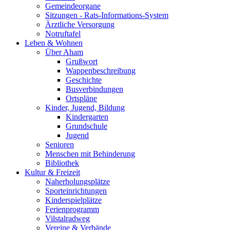
Gemeindeorgane
Sitzungen - Rats-Informations-System
Ärztliche Versorgung
Notruftafel
Leben & Wohnen
Über Aham
Grußwort
Wappenbeschreibung
Geschichte
Busverbindungen
Ortspläne
Kinder, Jugend, Bildung
Kindergarten
Grundschule
Jugend
Senioren
Menschen mit Behinderung
Bibliothek
Kultur & Freizeit
Naherholungsplätze
Sporteinrichtungen
Kinderspielplätze
Ferienprogramm
Vilstalradweg
Vereine & Verbände