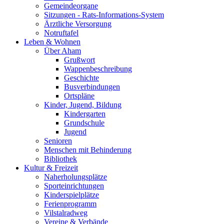
Gemeindeorgane
Sitzungen - Rats-Informations-System
Ärztliche Versorgung
Notruftafel
Leben & Wohnen
Über Aham
Grußwort
Wappenbeschreibung
Geschichte
Busverbindungen
Ortspläne
Kinder, Jugend, Bildung
Kindergarten
Grundschule
Jugend
Senioren
Menschen mit Behinderung
Bibliothek
Kultur & Freizeit
Naherholungsplätze
Sporteinrichtungen
Kinderspielplätze
Ferienprogramm
Vilstalradweg
Vereine & Verbände