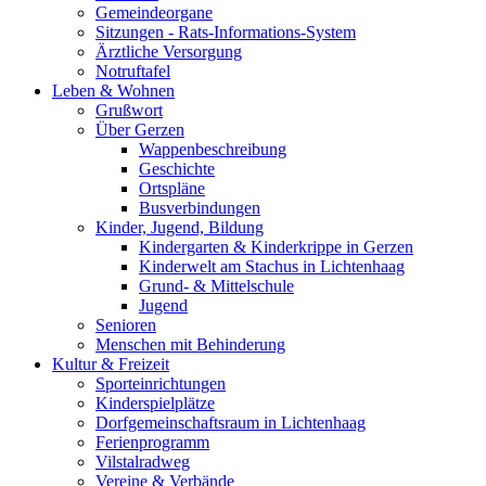
Gemeindeorgane
Sitzungen - Rats-Informations-System
Ärztliche Versorgung
Notruftafel
Leben & Wohnen
Grußwort
Über Gerzen
Wappenbeschreibung
Geschichte
Ortspläne
Busverbindungen
Kinder, Jugend, Bildung
Kindergarten & Kinderkrippe in Gerzen
Kinderwelt am Stachus in Lichtenhaag
Grund- & Mittelschule
Jugend
Senioren
Menschen mit Behinderung
Kultur & Freizeit
Sporteinrichtungen
Kinderspielplätze
Dorfgemeinschaftsraum in Lichtenhaag
Ferienprogramm
Vilstalradweg
Vereine & Verbände