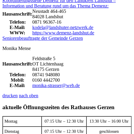
Koordinierungsstelle Demenz für den Landkreis Landshut –
Information und Beratung rund um das Thema Demenz:
Neustadt 464-465
Hausanschrift:
84028 Landshut
Telefon:
0871 96367-16
E-Mail:
kodela@landshuter-netzwerk.de
WWW:
https://www.demenz-landshut.de
Seniorenbeauftragte der Gemeinde Gerzen
Monika Mense
Feldstraße 5
Hausanschrift:
OT Lichtenhaag
84175 Gerzen
Telefon:
08741 948080
Mobil:
0160 4442700
E-Mail:
monika-strasser@web.de
drucken
nach oben
aktuelle Öffnungszeiten des Rathauses Gerzen
Montag
07:15 Uhr – 12:30 Uhr
13:30 Uhr – 16:00 Uhr
Dienstag
07:15 Uhr – 12:30 Uhr
geschlossen