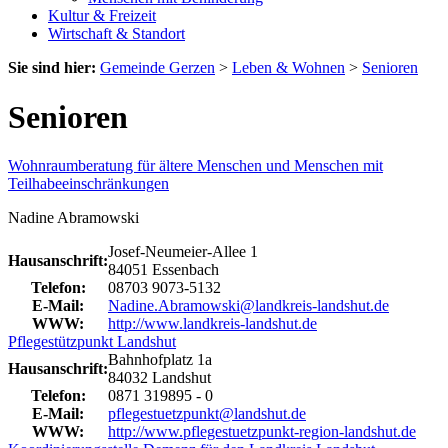
Kultur & Freizeit
Wirtschaft & Standort
Sie sind hier:
Gemeinde Gerzen
>
Leben & Wohnen
>
Senioren
Senioren
Wohnraumberatung für ältere Menschen und Menschen mit
Teilhabeeinschränkungen
Nadine Abramowski
Josef-Neumeier-Allee 1
Hausanschrift:
84051 Essenbach
Telefon:
08703 9073-5132
E-Mail:
Nadine.Abramowski@landkreis-landshut.de
WWW:
http://www.landkreis-landshut.de
Pflegestützpunkt Landshut
Bahnhofplatz 1a
Hausanschrift:
84032 Landshut
Telefon:
0871 319895 - 0
E-Mail:
pflegestuetzpunkt@landshut.de
WWW:
http://www.pflegestuetzpunkt-region-landshut.de