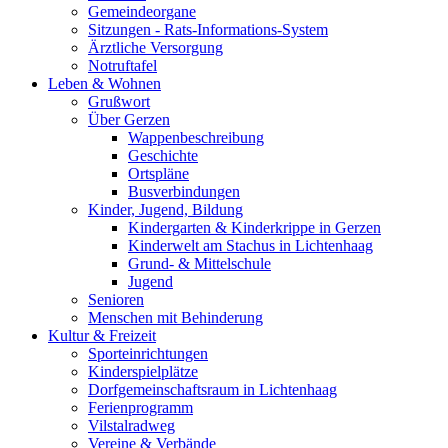
Gemeindeorgane
Sitzungen - Rats-Informations-System
Ärztliche Versorgung
Notruftafel
Leben & Wohnen
Grußwort
Über Gerzen
Wappenbeschreibung
Geschichte
Ortspläne
Busverbindungen
Kinder, Jugend, Bildung
Kindergarten & Kinderkrippe in Gerzen
Kinderwelt am Stachus in Lichtenhaag
Grund- & Mittelschule
Jugend
Senioren
Menschen mit Behinderung
Kultur & Freizeit
Sporteinrichtungen
Kinderspielplätze
Dorfgemeinschaftsraum in Lichtenhaag
Ferienprogramm
Vilstalradweg
Vereine & Verbände