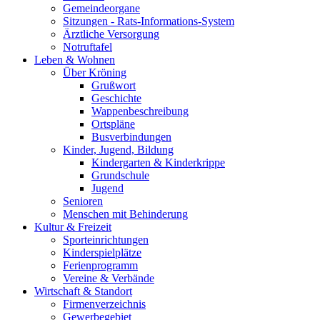
Gemeindeorgane
Sitzungen - Rats-Informations-System
Ärztliche Versorgung
Notruftafel
Leben & Wohnen
Über Kröning
Grußwort
Geschichte
Wappenbeschreibung
Ortspläne
Busverbindungen
Kinder, Jugend, Bildung
Kindergarten & Kinderkrippe
Grundschule
Jugend
Senioren
Menschen mit Behinderung
Kultur & Freizeit
Sporteinrichtungen
Kinderspielplätze
Ferienprogramm
Vereine & Verbände
Wirtschaft & Standort
Firmenverzeichnis
Gewerbegebiet