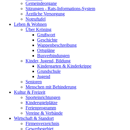
Gemeindeorgane
Sitzungen - Rats-Informations-System
Ärztliche Versorgung
Notruftafel
Leben & Wohnen
Über Kröning
Grußwort
Geschichte
Wappenbeschreibung
Ortspläne
Busverbindungen
Kinder, Jugend, Bildung
Kindergarten & Kinderkrippe
Grundschule
Jugend
Senioren
Menschen mit Behinderung
Kultur & Freizeit
Sporteinrichtungen
Kinderspielplätze
Ferienprogramm
Vereine & Verbände
Wirtschaft & Standort
Firmenverzeichnis
Gewerbegebiet