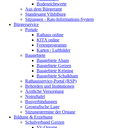
Bodenrichtwerte
Aus dem Bürgeramt
Standesamt Vilsbiburg
Sitzungen - Rats-Informations-System
Bürgerservice
Portale
Rathaus online
KITA online
Ferienprogramm
Karten / Luftbilder
Baugebiete
Baugebiete Aham
Baugebiete Gerzen
Baugebiete Kröning
Baugebiete Schalkham
Rathausservice-Portal (RSP)
Behörden und Institutionen
Ärztliche Versorgung
Notruftafel
Busverbindungen
Geografische Lage
Sitzungstermine der Organe
Bildung & Erziehung
Schulverband Gerzen
SV-Organe