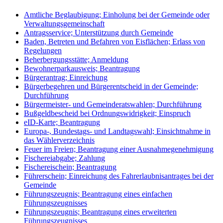
Amtliche Beglaubigung; Einholung bei der Gemeinde oder
Verwaltungsgemeinschaft
Antragsservice; Unterstützung durch Gemeinde
Baden, Betreten und Befahren von Eisflächen; Erlass von
Regelungen
Beherbergungsstätte; Anmeldung
Bewohnerparkausweis; Beantragung
Bürgerantrag; Einreichung
Bürgerbegehren und Bürgerentscheid in der Gemeinde;
Durchführung
Bürgermeister- und Gemeinderatswahlen; Durchführung
Bußgeldbescheid bei Ordnungswidrigkeit; Einspruch
eID-Karte; Beantragung
Europa-, Bundestags- und Landtagswahl; Einsichtnahme in
das Wählerverzeichnis
Feuer im Freien; Beantragung einer Ausnahmegenehmigung
Fischereiabgabe; Zahlung
Fischereischein; Beantragung
Führerschein; Einreichung des Fahrerlaubnisantrages bei der
Gemeinde
Führungszeugnis; Beantragung eines einfachen
Führungszeugnisses
Führungszeugnis; Beantragung eines erweiterten
Führungszeugnisses