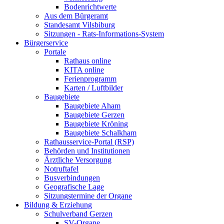
Bodenrichtwerte
Aus dem Bürgeramt
Standesamt Vilsbiburg
Sitzungen - Rats-Informations-System
Bürgerservice
Portale
Rathaus online
KITA online
Ferienprogramm
Karten / Luftbilder
Baugebiete
Baugebiete Aham
Baugebiete Gerzen
Baugebiete Kröning
Baugebiete Schalkham
Rathausservice-Portal (RSP)
Behörden und Institutionen
Ärztliche Versorgung
Notruftafel
Busverbindungen
Geografische Lage
Sitzungstermine der Organe
Bildung & Erziehung
Schulverband Gerzen
SV-Organe