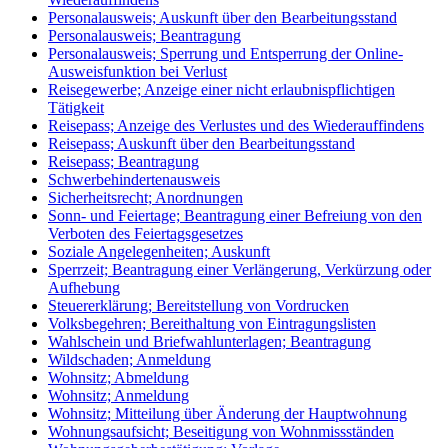
Personalausweis; Auskunft über den Bearbeitungsstand
Personalausweis; Beantragung
Personalausweis; Sperrung und Entsperrung der Online-
Ausweisfunktion bei Verlust
Reisegewerbe; Anzeige einer nicht erlaubnispflichtigen
Tätigkeit
Reisepass; Anzeige des Verlustes und des Wiederauffindens
Reisepass; Auskunft über den Bearbeitungsstand
Reisepass; Beantragung
Schwerbehindertenausweis
Sicherheitsrecht; Anordnungen
Sonn- und Feiertage; Beantragung einer Befreiung von den
Verboten des Feiertagsgesetzes
Soziale Angelegenheiten; Auskunft
Sperrzeit; Beantragung einer Verlängerung, Verkürzung oder
Aufhebung
Steuererklärung; Bereitstellung von Vordrucken
Volksbegehren; Bereithaltung von Eintragungslisten
Wahlschein und Briefwahlunterlagen; Beantragung
Wildschaden; Anmeldung
Wohnsitz; Abmeldung
Wohnsitz; Anmeldung
Wohnsitz; Mitteilung über Änderung der Hauptwohnung
Wohnungsaufsicht; Beseitigung von Wohnmissständen