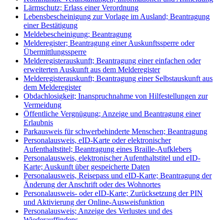
Lärmschutz; Erlass einer Verordnung
Lebensbescheinigung zur Vorlage im Ausland; Beantragung
einer Bestätigung
Meldebescheinigung; Beantragung
Melderegister; Beantragung einer Auskunftssperre oder
Übermittlungssperre
Melderegisterauskunft; Beantragung einer einfachen oder
erweiterten Auskunft aus dem Melderegister
Melderegisterauskunft; Beantragung einer Selbstauskunft aus
dem Melderegister
Obdachlosigkeit; Inanspruchnahme von Hilfestellungen zur
Vermeidung
Öffentliche Vergnügung; Anzeige und Beantragung einer
Erlaubnis
Parkausweis für schwerbehinderte Menschen; Beantragung
Personalausweis, eID-Karte oder elektronischer
Aufenthaltstitel; Beantragung eines Braille-Aufklebers
Personalausweis, elektronischer Aufenthaltstitel und eID-
Karte; Auskunft über gespeicherte Daten
Personalausweis, Reisepass und eID-Karte; Beantragung der
Änderung der Anschrift oder des Wohnortes
Personalausweis- oder eID-Karte; Zurücksetzung der PIN
und Aktivierung der Online-Ausweisfunktion
Personalausweis; Anzeige des Verlustes und des
Wiederauffindens