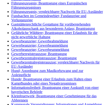
Führungszeugnis; Beantragung eines Europäischen
Führungszeugnisses
Führungszeugnis; vergleichbarer Nachweis für EU-Ausländer
Fundsachen im Gemeindegebiet; Fundanzeige und
Verlustanzeige
Gaststättenrechtliche Gestattung für vorübergehenden
Alkoholausschank aus besonderem Anlass; Beantragung
Gefährliche Wildtiere; Beantragung einer Erlaubnis für die
nicht gewerbliche Haltung
Gewerbeanzeige; Gewerbeabmeldung
Gewerbeanzeige; Gewerbeanmeldung
Gewerbeanzeige; Gewerbeummeldung
Gewerberegisterauszug; Beantragung
Gewerbezentralregisterauszug; Beantragung
Gewerbezentralregisterauszug; vergleichbarer Nachweis für
EU-Ausländer
Hund; Anordnung zum Maulkorbzwang und zur
Anleinpflicht
Hunde; Beantragung einer Erlaubnis zum Halten eines
Kampfhundes oder eines Negativzeugnisses
Informationsfreiheit; Beantragung einer Auskunft von einer
bayerischen Behörde
Kleinfeuerwerk; Beantragung einer Genehmigung für das
Abbrennen
Kommunale Veranstaltungen; Informationen und Anmeldung