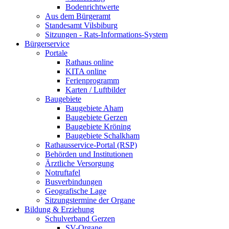
Bodenrichtwerte
Aus dem Bürgeramt
Standesamt Vilsbiburg
Sitzungen - Rats-Informations-System
Bürgerservice
Portale
Rathaus online
KITA online
Ferienprogramm
Karten / Luftbilder
Baugebiete
Baugebiete Aham
Baugebiete Gerzen
Baugebiete Kröning
Baugebiete Schalkham
Rathausservice-Portal (RSP)
Behörden und Institutionen
Ärztliche Versorgung
Notruftafel
Busverbindungen
Geografische Lage
Sitzungstermine der Organe
Bildung & Erziehung
Schulverband Gerzen
SV-Organe