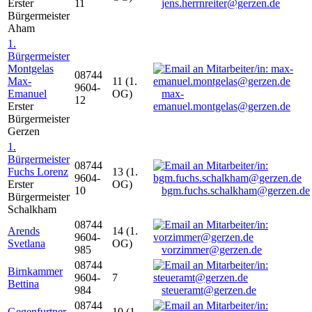
Erster
11
jens.herrnreiter@gerzen.de
Bürgermeister
Aham
1.
Bürgermeister
Montgelas
08744
Max-
11 (1.
9604-
Emanuel
OG)
max-
12
Erster
emanuel.montgelas@gerzen.de
Bürgermeister
Gerzen
1.
Bürgermeister
08744
Fuchs Lorenz
13 (1.
9604-
Erster
OG)
10
bgm.fuchs.schalkham@gerzen.de
Bürgermeister
Schalkham
08744
Arends
14 (1.
9604-
Svetlana
OG)
985
vorzimmer@gerzen.de
08744
Birnkammer
9604-
7
Bettina
984
steueramt@gerzen.de
08744
Gegenfurtner
10 (1.