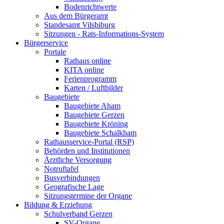
Bodenrichtwerte
Aus dem Bürgeramt
Standesamt Vilsbiburg
Sitzungen - Rats-Informations-System
Bürgerservice
Portale
Rathaus online
KITA online
Ferienprogramm
Karten / Luftbilder
Baugebiete
Baugebiete Aham
Baugebiete Gerzen
Baugebiete Kröning
Baugebiete Schalkham
Rathausservice-Portal (RSP)
Behörden und Institutionen
Ärztliche Versorgung
Notruftafel
Busverbindungen
Geografische Lage
Sitzungstermine der Organe
Bildung & Erziehung
Schulverband Gerzen
SV-Organe