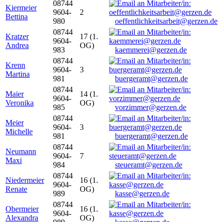
08744
Kiermeier
9604-
2
Bettina
980
oeffentlichkeitsarbeit@gerzen.de
08744
Kratzer
17 (1.
9604-
Andrea
OG)
983
kaemmerei@gerzen.de
08744
Krenn
9604-
3
Martina
981
buergeramt@gerzen.de
08744
Maier
14 (1.
9604-
Veronika
OG)
985
vorzimmer@gerzen.de
08744
Meier
9604-
3
Michelle
981
buergeramt@gerzen.de
08744
Neumann
9604-
7
Maxi
984
steueramt@gerzen.de
08744
Niedermeier
16 (1.
9604-
Renate
OG)
989
kasse@gerzen.de
08744
Obermeier
16 (1.
9604-
Alexandra
OG)