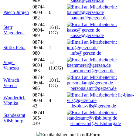
989
kasse@gerzen.de
08744
Paech Jürgen
9604-
6
982
bauamt@gerzen.de
08744
Sterr
16 (1.
9604-
Magdalena
OG)
989
kasse@gerzen.de
08744
Strötz Petra
9604-
1
980
info@gerzen.de
08744
Vogel
12
9604
Vanessa
(1.OG)
983
kaemmerei@gerzen.de
08744
Wünsch
10 (1.
9604-
Verena
OG)
986
personalamt@gerzen.de
08744
Wunderlich
9604-
4
Monika
43
ile-bina-vils@gerzen.de
08741
Standesamt
305-
Vilsbiburg
439
standesamt@vilsbiburg.de