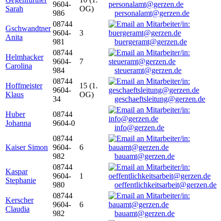
9604-
Sarah
OG)
986
personalamt@gerzen.de
08744
Gschwandtner
9604-
3
Anita
981
buergeramt@gerzen.de
08744
Helmhacker
9604-
7
Carolina
984
steueramt@gerzen.de
08744
Hoffmeister
15 (1.
9604-
Klaus
OG)
34
geschaeftsleitung@gerzen.de
Huber
08744
Johanna
9604-0
info@gerzen.de
08744
Kaiser Simon
9604-
6
982
bauamt@gerzen.de
08744
Kaspar
9604-
1
Stephanie
980
oeffentlichkeitsarbeit@gerzen.de
08744
Kerscher
9604-
6
Claudia
982
bauamt@gerzen.de