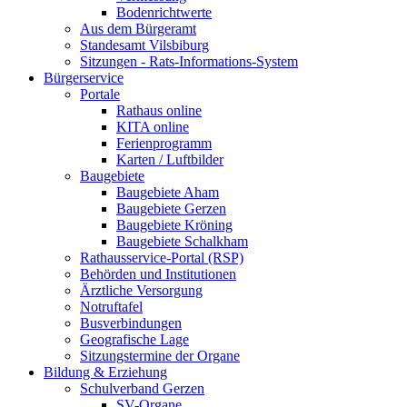
Bodenrichtwerte
Aus dem Bürgeramt
Standesamt Vilsbiburg
Sitzungen - Rats-Informations-System
Bürgerservice
Portale
Rathaus online
KITA online
Ferienprogramm
Karten / Luftbilder
Baugebiete
Baugebiete Aham
Baugebiete Gerzen
Baugebiete Kröning
Baugebiete Schalkham
Rathausservice-Portal (RSP)
Behörden und Institutionen
Ärztliche Versorgung
Notruftafel
Busverbindungen
Geografische Lage
Sitzungstermine der Organe
Bildung & Erziehung
Schulverband Gerzen
SV-Organe