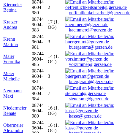
08744
Kiermeier
9604-
2
Bettina
980
oeffentlichkeitsarbeit@gerzen.de
08744
Kratzer
17 (1.
9604-
Andrea
OG)
983
kaemmerei@gerzen.de
08744
Krenn
9604-
3
Martina
981
buergeramt@gerzen.de
08744
Maier
14 (1.
9604-
Veronika
OG)
985
vorzimmer@gerzen.de
08744
Meier
9604-
3
Michelle
981
buergeramt@gerzen.de
08744
Neumann
9604-
7
Maxi
984
steueramt@gerzen.de
08744
Niedermeier
16 (1.
9604-
Renate
OG)
989
kasse@gerzen.de
08744
Obermeier
16 (1.
9604-
Alexandra
OG)