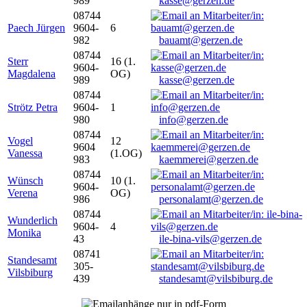
989
kasse@gerzen.de
08744
Paech Jürgen
9604-
6
982
bauamt@gerzen.de
08744
Sterr
16 (1.
9604-
Magdalena
OG)
989
kasse@gerzen.de
08744
Strötz Petra
9604-
1
980
info@gerzen.de
08744
Vogel
12
9604
Vanessa
(1.OG)
983
kaemmerei@gerzen.de
08744
Wünsch
10 (1.
9604-
Verena
OG)
986
personalamt@gerzen.de
08744
Wunderlich
9604-
4
Monika
43
ile-bina-vils@gerzen.de
08741
Standesamt
305-
Vilsbiburg
439
standesamt@vilsbiburg.de