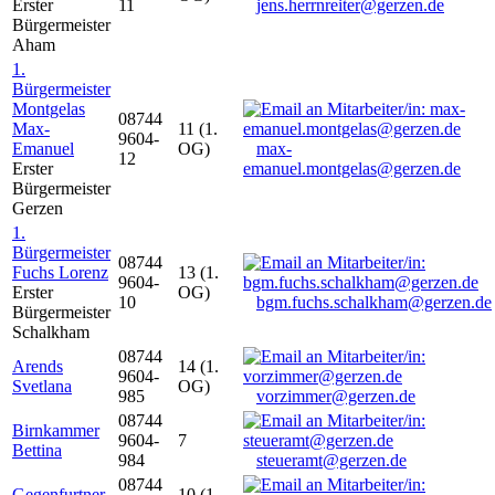
Erster
11
jens.herrnreiter@gerzen.de
Bürgermeister
Aham
1.
Bürgermeister
Montgelas
08744
Max-
11 (1.
9604-
Emanuel
OG)
max-
12
Erster
emanuel.montgelas@gerzen.de
Bürgermeister
Gerzen
1.
Bürgermeister
08744
Fuchs Lorenz
13 (1.
9604-
Erster
OG)
10
bgm.fuchs.schalkham@gerzen.de
Bürgermeister
Schalkham
08744
Arends
14 (1.
9604-
Svetlana
OG)
985
vorzimmer@gerzen.de
08744
Birnkammer
9604-
7
Bettina
984
steueramt@gerzen.de
08744
Gegenfurtner
10 (1.