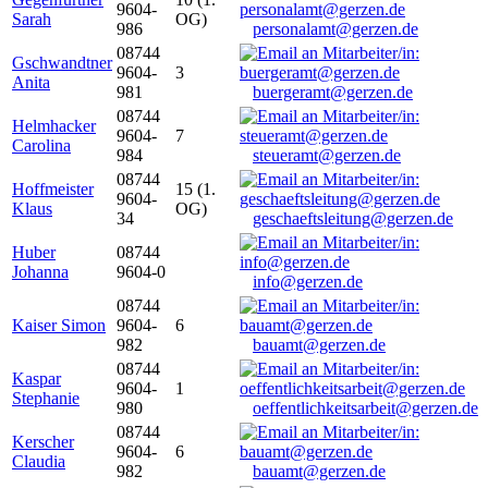
9604-
Sarah
OG)
986
personalamt@gerzen.de
08744
Gschwandtner
9604-
3
Anita
981
buergeramt@gerzen.de
08744
Helmhacker
9604-
7
Carolina
984
steueramt@gerzen.de
08744
Hoffmeister
15 (1.
9604-
Klaus
OG)
34
geschaeftsleitung@gerzen.de
Huber
08744
Johanna
9604-0
info@gerzen.de
08744
Kaiser Simon
9604-
6
982
bauamt@gerzen.de
08744
Kaspar
9604-
1
Stephanie
980
oeffentlichkeitsarbeit@gerzen.de
08744
Kerscher
9604-
6
Claudia
982
bauamt@gerzen.de