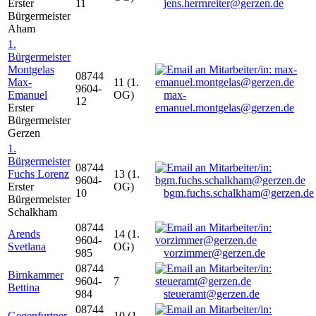
Erster
11
jens.herrnreiter@gerzen.de
Bürgermeister
Aham
1.
Bürgermeister
Montgelas
08744
Max-
11 (1.
9604-
Emanuel
OG)
max-
12
Erster
emanuel.montgelas@gerzen.de
Bürgermeister
Gerzen
1.
Bürgermeister
08744
Fuchs Lorenz
13 (1.
9604-
Erster
OG)
10
bgm.fuchs.schalkham@gerzen.de
Bürgermeister
Schalkham
08744
Arends
14 (1.
9604-
Svetlana
OG)
985
vorzimmer@gerzen.de
08744
Birnkammer
9604-
7
Bettina
984
steueramt@gerzen.de
08744
Gegenfurtner
10 (1.