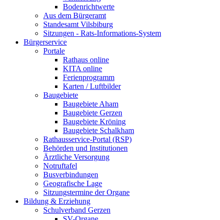
Bodenrichtwerte
Aus dem Bürgeramt
Standesamt Vilsbiburg
Sitzungen - Rats-Informations-System
Bürgerservice
Portale
Rathaus online
KITA online
Ferienprogramm
Karten / Luftbilder
Baugebiete
Baugebiete Aham
Baugebiete Gerzen
Baugebiete Kröning
Baugebiete Schalkham
Rathausservice-Portal (RSP)
Behörden und Institutionen
Ärztliche Versorgung
Notruftafel
Busverbindungen
Geografische Lage
Sitzungstermine der Organe
Bildung & Erziehung
Schulverband Gerzen
SV-Organe