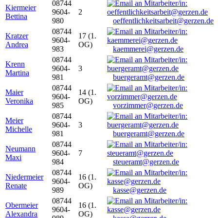
08744
Kiermeier
9604-
2
Bettina
980
oeffentlichkeitsarbeit@gerzen.de
08744
Kratzer
17 (1.
9604-
Andrea
OG)
983
kaemmerei@gerzen.de
08744
Krenn
9604-
3
Martina
981
buergeramt@gerzen.de
08744
Maier
14 (1.
9604-
Veronika
OG)
985
vorzimmer@gerzen.de
08744
Meier
9604-
3
Michelle
981
buergeramt@gerzen.de
08744
Neumann
9604-
7
Maxi
984
steueramt@gerzen.de
08744
Niedermeier
16 (1.
9604-
Renate
OG)
989
kasse@gerzen.de
08744
Obermeier
16 (1.
9604-
Alexandra
OG)