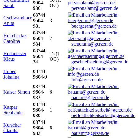
9604-
Sarah
OG)
986
personalamt@gerzen.de
08744
Gschwandtner
9604-
3
Anita
981
buergeramt@gerzen.de
08744
Helmhacker
9604-
7
Carolina
984
steueramt@gerzen.de
08744
Hoffmeister
15 (1.
9604-
Klaus
OG)
34
geschaeftsleitung@gerzen.de
Huber
08744
Johanna
9604-0
info@gerzen.de
08744
Kaiser Simon
9604-
6
982
bauamt@gerzen.de
08744
Kaspar
9604-
1
Stephanie
980
oeffentlichkeitsarbeit@gerzen.de
08744
Kerscher
9604-
6
Claudia
982
bauamt@gerzen.de