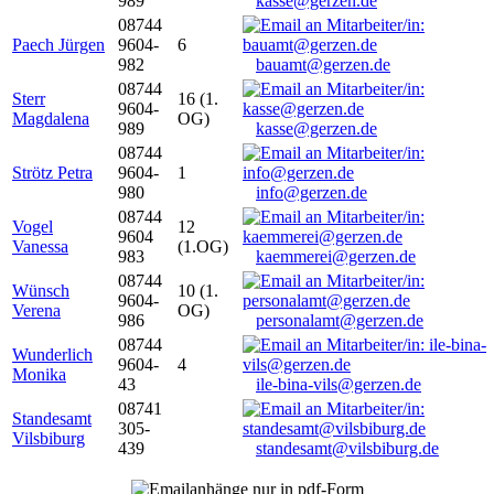
989
kasse@gerzen.de
08744
Paech Jürgen
9604-
6
982
bauamt@gerzen.de
08744
Sterr
16 (1.
9604-
Magdalena
OG)
989
kasse@gerzen.de
08744
Strötz Petra
9604-
1
980
info@gerzen.de
08744
Vogel
12
9604
Vanessa
(1.OG)
983
kaemmerei@gerzen.de
08744
Wünsch
10 (1.
9604-
Verena
OG)
986
personalamt@gerzen.de
08744
Wunderlich
9604-
4
Monika
43
ile-bina-vils@gerzen.de
08741
Standesamt
305-
Vilsbiburg
439
standesamt@vilsbiburg.de