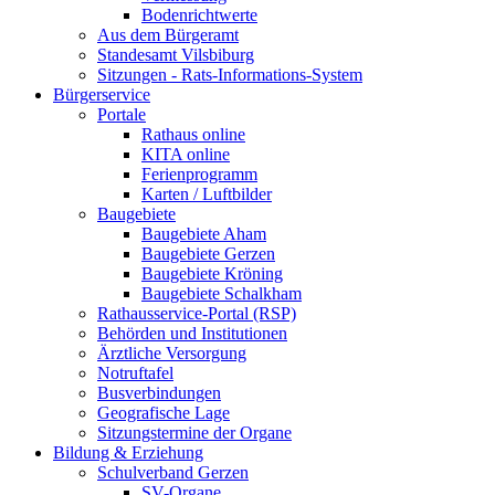
Bodenrichtwerte
Aus dem Bürgeramt
Standesamt Vilsbiburg
Sitzungen - Rats-Informations-System
Bürgerservice
Portale
Rathaus online
KITA online
Ferienprogramm
Karten / Luftbilder
Baugebiete
Baugebiete Aham
Baugebiete Gerzen
Baugebiete Kröning
Baugebiete Schalkham
Rathausservice-Portal (RSP)
Behörden und Institutionen
Ärztliche Versorgung
Notruftafel
Busverbindungen
Geografische Lage
Sitzungstermine der Organe
Bildung & Erziehung
Schulverband Gerzen
SV-Organe