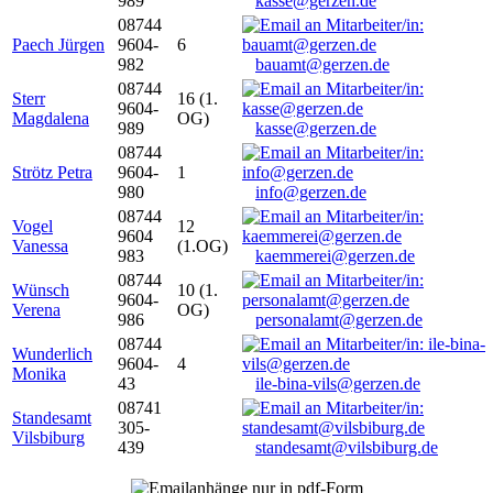
989
kasse@gerzen.de
08744
Paech Jürgen
9604-
6
982
bauamt@gerzen.de
08744
Sterr
16 (1.
9604-
Magdalena
OG)
989
kasse@gerzen.de
08744
Strötz Petra
9604-
1
980
info@gerzen.de
08744
Vogel
12
9604
Vanessa
(1.OG)
983
kaemmerei@gerzen.de
08744
Wünsch
10 (1.
9604-
Verena
OG)
986
personalamt@gerzen.de
08744
Wunderlich
9604-
4
Monika
43
ile-bina-vils@gerzen.de
08741
Standesamt
305-
Vilsbiburg
439
standesamt@vilsbiburg.de