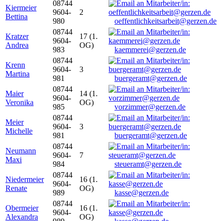
08744
Kiermeier
9604-
2
Bettina
980
oeffentlichkeitsarbeit@gerzen.de
08744
Kratzer
17 (1.
9604-
Andrea
OG)
983
kaemmerei@gerzen.de
08744
Krenn
9604-
3
Martina
981
buergeramt@gerzen.de
08744
Maier
14 (1.
9604-
Veronika
OG)
985
vorzimmer@gerzen.de
08744
Meier
9604-
3
Michelle
981
buergeramt@gerzen.de
08744
Neumann
9604-
7
Maxi
984
steueramt@gerzen.de
08744
Niedermeier
16 (1.
9604-
Renate
OG)
989
kasse@gerzen.de
08744
Obermeier
16 (1.
9604-
Alexandra
OG)