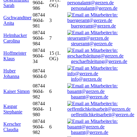
9604-
Sarah
OG)
986
personalamt@gerzen.de
08744
Gschwandtner
9604-
3
Anita
981
buergeramt@gerzen.de
08744
Helmhacker
9604-
7
Carolina
984
steueramt@gerzen.de
08744
Hoffmeister
15 (1.
9604-
Klaus
OG)
34
geschaeftsleitung@gerzen.de
Huber
08744
Johanna
9604-0
info@gerzen.de
08744
Kaiser Simon
9604-
6
982
bauamt@gerzen.de
08744
Kaspar
9604-
1
Stephanie
980
oeffentlichkeitsarbeit@gerzen.de
08744
Kerscher
9604-
6
Claudia
982
bauamt@gerzen.de