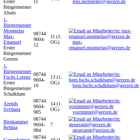
Erster
11
jens.herrnreiter@gerzen.de
Bürgermeister
Aham
1.
Bürgermeister
Montgelas
08744
Max-
11 (1.
9604-
Emanuel
OG)
max-
12
Erster
emanuel.montgelas@gerzen.de
Bürgermeister
Gerzen
1.
Bürgermeister
08744
Fuchs Lorenz
13 (1.
9604-
Erster
OG)
10
bgm.fuchs.schalkham@gerzen.de
Bürgermeister
Schalkham
08744
Arends
14 (1.
9604-
Svetlana
OG)
985
vorzimmer@gerzen.de
08744
Birnkammer
9604-
7
Bettina
984
steueramt@gerzen.de
08744
Gegenfurtner
10 (1.