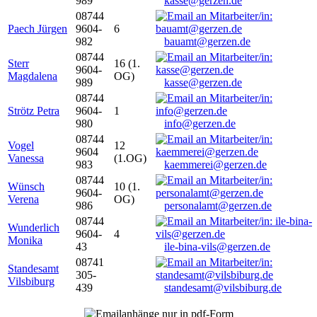
989
kasse@gerzen.de
08744
Paech Jürgen
9604-
6
982
bauamt@gerzen.de
08744
Sterr
16 (1.
9604-
Magdalena
OG)
989
kasse@gerzen.de
08744
Strötz Petra
9604-
1
980
info@gerzen.de
08744
Vogel
12
9604
Vanessa
(1.OG)
983
kaemmerei@gerzen.de
08744
Wünsch
10 (1.
9604-
Verena
OG)
986
personalamt@gerzen.de
08744
Wunderlich
9604-
4
Monika
43
ile-bina-vils@gerzen.de
08741
Standesamt
305-
Vilsbiburg
439
standesamt@vilsbiburg.de