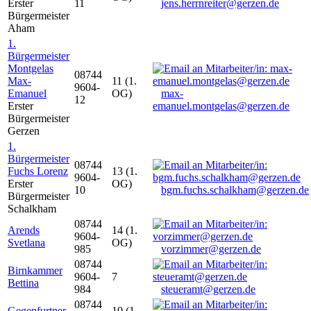
Erster
11
jens.herrnreiter@gerzen.de
Bürgermeister
Aham
1.
Bürgermeister
Montgelas
08744
Max-
11 (1.
9604-
Emanuel
OG)
max-
12
Erster
emanuel.montgelas@gerzen.de
Bürgermeister
Gerzen
1.
Bürgermeister
08744
Fuchs Lorenz
13 (1.
9604-
Erster
OG)
10
bgm.fuchs.schalkham@gerzen.de
Bürgermeister
Schalkham
08744
Arends
14 (1.
9604-
Svetlana
OG)
985
vorzimmer@gerzen.de
08744
Birnkammer
9604-
7
Bettina
984
steueramt@gerzen.de
08744
Gegenfurtner
10 (1.