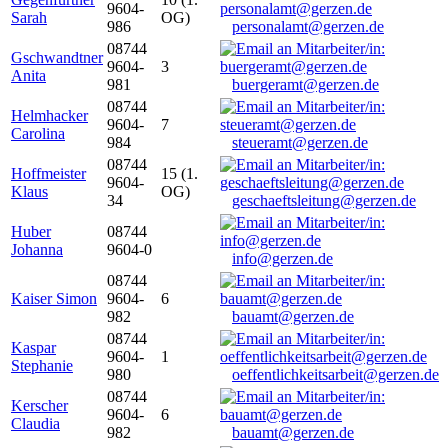
9604-
Sarah
OG)
986
personalamt@gerzen.de
08744
Gschwandtner
9604-
3
Anita
981
buergeramt@gerzen.de
08744
Helmhacker
9604-
7
Carolina
984
steueramt@gerzen.de
08744
Hoffmeister
15 (1.
9604-
Klaus
OG)
34
geschaeftsleitung@gerzen.de
Huber
08744
Johanna
9604-0
info@gerzen.de
08744
Kaiser Simon
9604-
6
982
bauamt@gerzen.de
08744
Kaspar
9604-
1
Stephanie
980
oeffentlichkeitsarbeit@gerzen.de
08744
Kerscher
9604-
6
Claudia
982
bauamt@gerzen.de