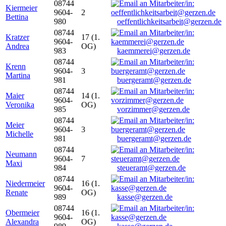
08744
Kiermeier
9604-
2
Bettina
980
oeffentlichkeitsarbeit@gerzen.de
08744
Kratzer
17 (1.
9604-
Andrea
OG)
983
kaemmerei@gerzen.de
08744
Krenn
9604-
3
Martina
981
buergeramt@gerzen.de
08744
Maier
14 (1.
9604-
Veronika
OG)
985
vorzimmer@gerzen.de
08744
Meier
9604-
3
Michelle
981
buergeramt@gerzen.de
08744
Neumann
9604-
7
Maxi
984
steueramt@gerzen.de
08744
Niedermeier
16 (1.
9604-
Renate
OG)
989
kasse@gerzen.de
08744
Obermeier
16 (1.
9604-
Alexandra
OG)