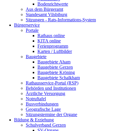
Bodenrichtwerte
Aus dem Bürgeramt
Standesamt Vilsbiburg
Sitzungen - Rats-Informations-System
Bürgerservice
Portale
Rathaus online
KITA online
Ferienprogramm
Karten / Luftbilder
Baugebiete
Baugebiete Aham
Baugebiete Gerzen
Baugebiete Kröning
Baugebiete Schalkham
Rathausservice-Portal (RSP)
Behörden und Institutionen
Ärztliche Versorgung
Notruftafel
Busverbindungen
Geografische Lage
Sitzungstermine der Organe
Bildung & Erziehung
Schulverband Gerzen
SV-Organe