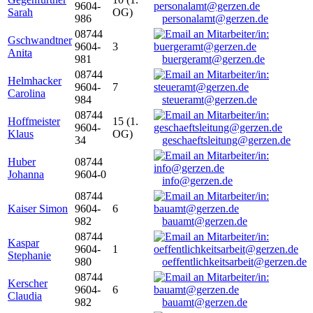
9604-
Sarah
OG)
986
personalamt@gerzen.de
08744
Gschwandtner
9604-
3
Anita
981
buergeramt@gerzen.de
08744
Helmhacker
9604-
7
Carolina
984
steueramt@gerzen.de
08744
Hoffmeister
15 (1.
9604-
Klaus
OG)
34
geschaeftsleitung@gerzen.de
Huber
08744
Johanna
9604-0
info@gerzen.de
08744
Kaiser Simon
9604-
6
982
bauamt@gerzen.de
08744
Kaspar
9604-
1
Stephanie
980
oeffentlichkeitsarbeit@gerzen.de
08744
Kerscher
9604-
6
Claudia
982
bauamt@gerzen.de