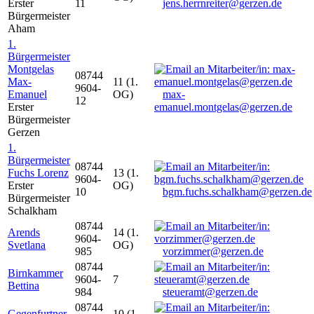
Erster
11
jens.herrnreiter@gerzen.de
Bürgermeister
Aham
1.
Bürgermeister
Montgelas
08744
Max-
11 (1.
9604-
Emanuel
OG)
max-
12
Erster
emanuel.montgelas@gerzen.de
Bürgermeister
Gerzen
1.
Bürgermeister
08744
Fuchs Lorenz
13 (1.
9604-
Erster
OG)
10
bgm.fuchs.schalkham@gerzen.de
Bürgermeister
Schalkham
08744
Arends
14 (1.
9604-
Svetlana
OG)
985
vorzimmer@gerzen.de
08744
Birnkammer
9604-
7
Bettina
984
steueramt@gerzen.de
08744
Gegenfurtner
10 (1.