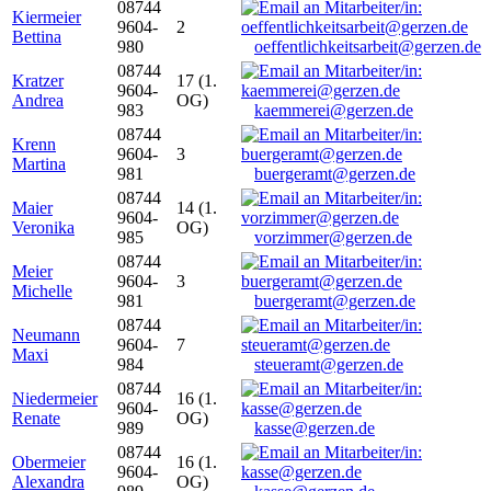
08744
Kiermeier
9604-
2
Bettina
980
oeffentlichkeitsarbeit@gerzen.de
08744
Kratzer
17 (1.
9604-
Andrea
OG)
983
kaemmerei@gerzen.de
08744
Krenn
9604-
3
Martina
981
buergeramt@gerzen.de
08744
Maier
14 (1.
9604-
Veronika
OG)
985
vorzimmer@gerzen.de
08744
Meier
9604-
3
Michelle
981
buergeramt@gerzen.de
08744
Neumann
9604-
7
Maxi
984
steueramt@gerzen.de
08744
Niedermeier
16 (1.
9604-
Renate
OG)
989
kasse@gerzen.de
08744
Obermeier
16 (1.
9604-
Alexandra
OG)