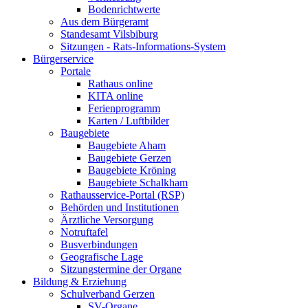
Bodenrichtwerte
Aus dem Bürgeramt
Standesamt Vilsbiburg
Sitzungen - Rats-Informations-System
Bürgerservice
Portale
Rathaus online
KITA online
Ferienprogramm
Karten / Luftbilder
Baugebiete
Baugebiete Aham
Baugebiete Gerzen
Baugebiete Kröning
Baugebiete Schalkham
Rathausservice-Portal (RSP)
Behörden und Institutionen
Ärztliche Versorgung
Notruftafel
Busverbindungen
Geografische Lage
Sitzungstermine der Organe
Bildung & Erziehung
Schulverband Gerzen
SV-Organe