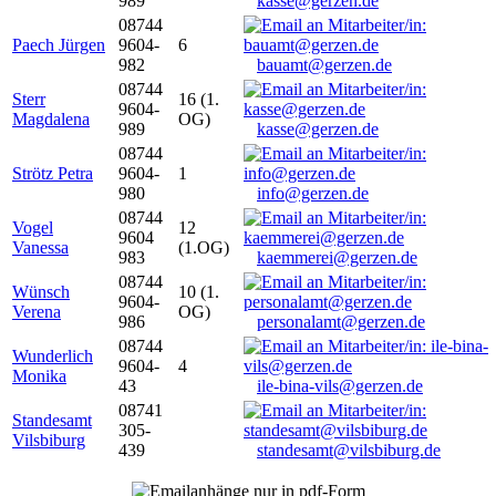
989
kasse@gerzen.de
08744
Paech Jürgen
9604-
6
982
bauamt@gerzen.de
08744
Sterr
16 (1.
9604-
Magdalena
OG)
989
kasse@gerzen.de
08744
Strötz Petra
9604-
1
980
info@gerzen.de
08744
Vogel
12
9604
Vanessa
(1.OG)
983
kaemmerei@gerzen.de
08744
Wünsch
10 (1.
9604-
Verena
OG)
986
personalamt@gerzen.de
08744
Wunderlich
9604-
4
Monika
43
ile-bina-vils@gerzen.de
08741
Standesamt
305-
Vilsbiburg
439
standesamt@vilsbiburg.de