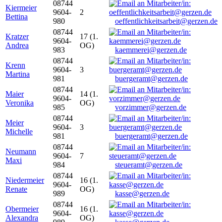
08744
Kiermeier
9604-
2
Bettina
980
oeffentlichkeitsarbeit@gerzen.de
08744
Kratzer
17 (1.
9604-
Andrea
OG)
983
kaemmerei@gerzen.de
08744
Krenn
9604-
3
Martina
981
buergeramt@gerzen.de
08744
Maier
14 (1.
9604-
Veronika
OG)
985
vorzimmer@gerzen.de
08744
Meier
9604-
3
Michelle
981
buergeramt@gerzen.de
08744
Neumann
9604-
7
Maxi
984
steueramt@gerzen.de
08744
Niedermeier
16 (1.
9604-
Renate
OG)
989
kasse@gerzen.de
08744
Obermeier
16 (1.
9604-
Alexandra
OG)