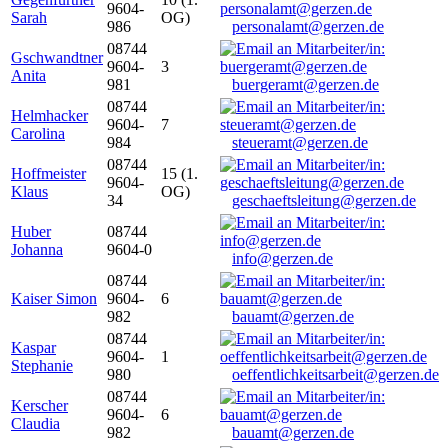
9604-
Sarah
OG)
986
personalamt@gerzen.de
08744
Gschwandtner
9604-
3
Anita
981
buergeramt@gerzen.de
08744
Helmhacker
9604-
7
Carolina
984
steueramt@gerzen.de
08744
Hoffmeister
15 (1.
9604-
Klaus
OG)
34
geschaeftsleitung@gerzen.de
Huber
08744
Johanna
9604-0
info@gerzen.de
08744
Kaiser Simon
9604-
6
982
bauamt@gerzen.de
08744
Kaspar
9604-
1
Stephanie
980
oeffentlichkeitsarbeit@gerzen.de
08744
Kerscher
9604-
6
Claudia
982
bauamt@gerzen.de