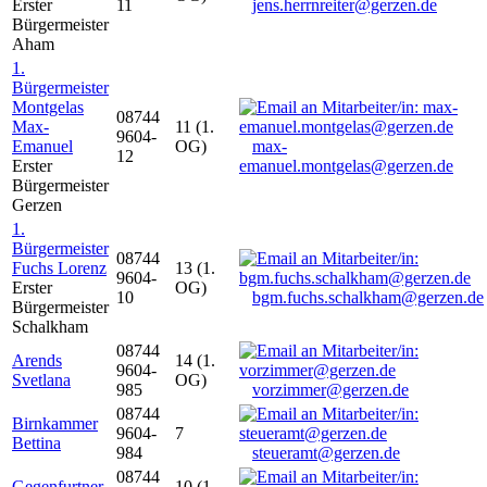
Erster
11
jens.herrnreiter@gerzen.de
Bürgermeister
Aham
1.
Bürgermeister
Montgelas
08744
Max-
11 (1.
9604-
Emanuel
OG)
max-
12
Erster
emanuel.montgelas@gerzen.de
Bürgermeister
Gerzen
1.
Bürgermeister
08744
Fuchs Lorenz
13 (1.
9604-
Erster
OG)
10
bgm.fuchs.schalkham@gerzen.de
Bürgermeister
Schalkham
08744
Arends
14 (1.
9604-
Svetlana
OG)
985
vorzimmer@gerzen.de
08744
Birnkammer
9604-
7
Bettina
984
steueramt@gerzen.de
08744
Gegenfurtner
10 (1.