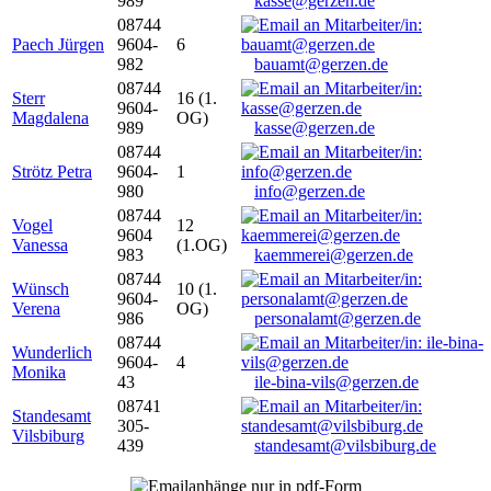
989
kasse@gerzen.de
08744
Paech Jürgen
9604-
6
982
bauamt@gerzen.de
08744
Sterr
16 (1.
9604-
Magdalena
OG)
989
kasse@gerzen.de
08744
Strötz Petra
9604-
1
980
info@gerzen.de
08744
Vogel
12
9604
Vanessa
(1.OG)
983
kaemmerei@gerzen.de
08744
Wünsch
10 (1.
9604-
Verena
OG)
986
personalamt@gerzen.de
08744
Wunderlich
9604-
4
Monika
43
ile-bina-vils@gerzen.de
08741
Standesamt
305-
Vilsbiburg
439
standesamt@vilsbiburg.de