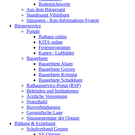
Bodenrichtwerte
Aus dem Bürgeramt
Standesamt Vilsbiburg
Sitzungen - Rats-Informations-System
Bürgerservice
Portale
Rathaus online
KITA online
Ferienprogramm
Karten / Luftbilder
Baugebiete
Baugebiete Aham
Baugebiete Gerzen
Baugebiete Kröning
Baugebiete Schalkham
Rathausservice-Portal (RSP)
Behörden und Institutionen
Ärztliche Versorgung
Notruftafel
Busverbindungen
Geografische Lage
Sitzungstermine der Organe
Bildung & Erziehung
Schulverband Gerzen
SV-Organe