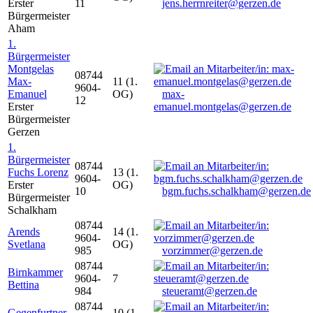
Erster
11
jens.herrnreiter@gerzen.de
Bürgermeister
Aham
1.
Bürgermeister
Montgelas
08744
Max-
11 (1.
9604-
Emanuel
OG)
max-
12
Erster
emanuel.montgelas@gerzen.de
Bürgermeister
Gerzen
1.
Bürgermeister
08744
Fuchs Lorenz
13 (1.
9604-
Erster
OG)
10
bgm.fuchs.schalkham@gerzen.de
Bürgermeister
Schalkham
08744
Arends
14 (1.
9604-
Svetlana
OG)
985
vorzimmer@gerzen.de
08744
Birnkammer
9604-
7
Bettina
984
steueramt@gerzen.de
08744
Gegenfurtner
10 (1.