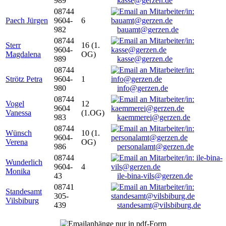
989
kasse@gerzen.de
08744
Paech Jürgen
9604-
6
982
bauamt@gerzen.de
08744
Sterr
16 (1.
9604-
Magdalena
OG)
989
kasse@gerzen.de
08744
Strötz Petra
9604-
1
980
info@gerzen.de
08744
Vogel
12
9604
Vanessa
(1.OG)
983
kaemmerei@gerzen.de
08744
Wünsch
10 (1.
9604-
Verena
OG)
986
personalamt@gerzen.de
08744
Wunderlich
9604-
4
Monika
43
ile-bina-vils@gerzen.de
08741
Standesamt
305-
Vilsbiburg
439
standesamt@vilsbiburg.de