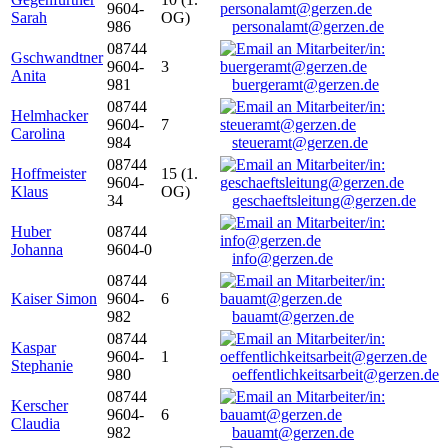
9604-
Sarah
OG)
986
personalamt@gerzen.de
08744
Gschwandtner
9604-
3
Anita
981
buergeramt@gerzen.de
08744
Helmhacker
9604-
7
Carolina
984
steueramt@gerzen.de
08744
Hoffmeister
15 (1.
9604-
Klaus
OG)
34
geschaeftsleitung@gerzen.de
Huber
08744
Johanna
9604-0
info@gerzen.de
08744
Kaiser Simon
9604-
6
982
bauamt@gerzen.de
08744
Kaspar
9604-
1
Stephanie
980
oeffentlichkeitsarbeit@gerzen.de
08744
Kerscher
9604-
6
Claudia
982
bauamt@gerzen.de