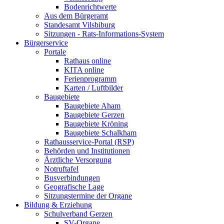
Bodenrichtwerte
Aus dem Bürgeramt
Standesamt Vilsbiburg
Sitzungen - Rats-Informations-System
Bürgerservice
Portale
Rathaus online
KITA online
Ferienprogramm
Karten / Luftbilder
Baugebiete
Baugebiete Aham
Baugebiete Gerzen
Baugebiete Kröning
Baugebiete Schalkham
Rathausservice-Portal (RSP)
Behörden und Institutionen
Ärztliche Versorgung
Notruftafel
Busverbindungen
Geografische Lage
Sitzungstermine der Organe
Bildung & Erziehung
Schulverband Gerzen
SV-Organe