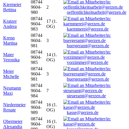
08744
Kiermeier
9604-
2
Bettina
980
oeffentlichkeitsarbeit@gerzen.de
08744
Kratzer
17 (1.
9604-
Andrea
OG)
983
kaemmerei@gerzen.de
08744
Krenn
9604-
3
Martina
981
buergeramt@gerzen.de
08744
Maier
14 (1.
9604-
Veronika
OG)
985
vorzimmer@gerzen.de
08744
Meier
9604-
3
Michelle
981
buergeramt@gerzen.de
08744
Neumann
9604-
7
Maxi
984
steueramt@gerzen.de
08744
Niedermeier
16 (1.
9604-
Renate
OG)
989
kasse@gerzen.de
08744
Obermeier
16 (1.
9604-
Alexandra
OG)