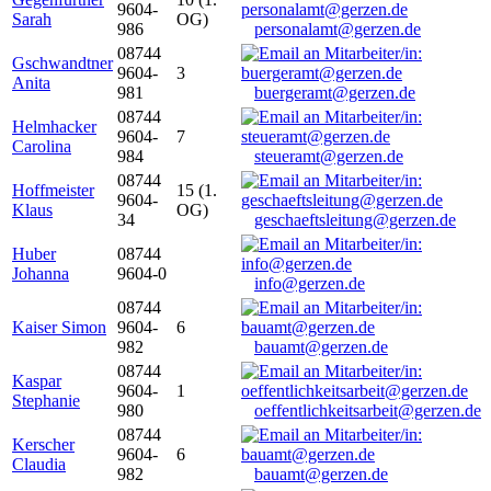
9604-
Sarah
OG)
986
personalamt@gerzen.de
08744
Gschwandtner
9604-
3
Anita
981
buergeramt@gerzen.de
08744
Helmhacker
9604-
7
Carolina
984
steueramt@gerzen.de
08744
Hoffmeister
15 (1.
9604-
Klaus
OG)
34
geschaeftsleitung@gerzen.de
Huber
08744
Johanna
9604-0
info@gerzen.de
08744
Kaiser Simon
9604-
6
982
bauamt@gerzen.de
08744
Kaspar
9604-
1
Stephanie
980
oeffentlichkeitsarbeit@gerzen.de
08744
Kerscher
9604-
6
Claudia
982
bauamt@gerzen.de