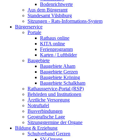
Bodenrichtwerte
Aus dem Bürgeramt
Standesamt Vilsbiburg
Sitzungen - Rats-Informations-System
Bürgerservice
Portale
Rathaus online
KITA online
Ferienprogramm
Karten / Luftbilder
Baugebiete
Baugebiete Aham
Baugebiete Gerzen
Baugebiete Kröning
Baugebiete Schalkham
Rathausservice-Portal (RSP)
Behörden und Institutionen
Ärztliche Versorgung
Notruftafel
Busverbindungen
Geografische Lage
Sitzungstermine der Organe
Bildung & Erziehung
Schulverband Gerzen
SV-Organe