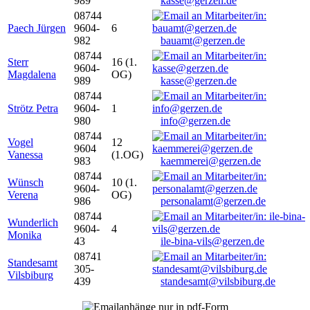
989
kasse@gerzen.de
08744
Paech Jürgen
9604-
6
982
bauamt@gerzen.de
08744
Sterr
16 (1.
9604-
Magdalena
OG)
989
kasse@gerzen.de
08744
Strötz Petra
9604-
1
980
info@gerzen.de
08744
Vogel
12
9604
Vanessa
(1.OG)
983
kaemmerei@gerzen.de
08744
Wünsch
10 (1.
9604-
Verena
OG)
986
personalamt@gerzen.de
08744
Wunderlich
9604-
4
Monika
43
ile-bina-vils@gerzen.de
08741
Standesamt
305-
Vilsbiburg
439
standesamt@vilsbiburg.de