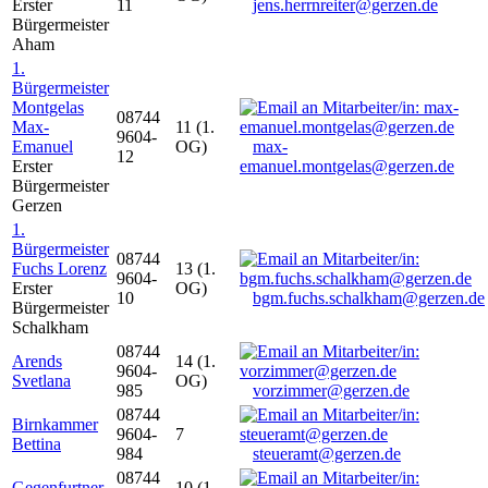
Erster
11
jens.herrnreiter@gerzen.de
Bürgermeister
Aham
1.
Bürgermeister
Montgelas
08744
Max-
11 (1.
9604-
Emanuel
OG)
max-
12
Erster
emanuel.montgelas@gerzen.de
Bürgermeister
Gerzen
1.
Bürgermeister
08744
Fuchs Lorenz
13 (1.
9604-
Erster
OG)
10
bgm.fuchs.schalkham@gerzen.de
Bürgermeister
Schalkham
08744
Arends
14 (1.
9604-
Svetlana
OG)
985
vorzimmer@gerzen.de
08744
Birnkammer
9604-
7
Bettina
984
steueramt@gerzen.de
08744
Gegenfurtner
10 (1.