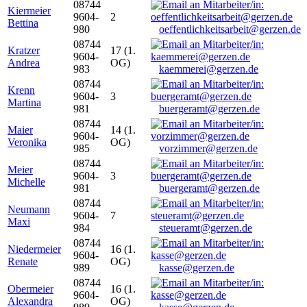
08744
Kiermeier
9604-
2
Bettina
980
oeffentlichkeitsarbeit@gerzen.de
08744
Kratzer
17 (1.
9604-
Andrea
OG)
983
kaemmerei@gerzen.de
08744
Krenn
9604-
3
Martina
981
buergeramt@gerzen.de
08744
Maier
14 (1.
9604-
Veronika
OG)
985
vorzimmer@gerzen.de
08744
Meier
9604-
3
Michelle
981
buergeramt@gerzen.de
08744
Neumann
9604-
7
Maxi
984
steueramt@gerzen.de
08744
Niedermeier
16 (1.
9604-
Renate
OG)
989
kasse@gerzen.de
08744
Obermeier
16 (1.
9604-
Alexandra
OG)