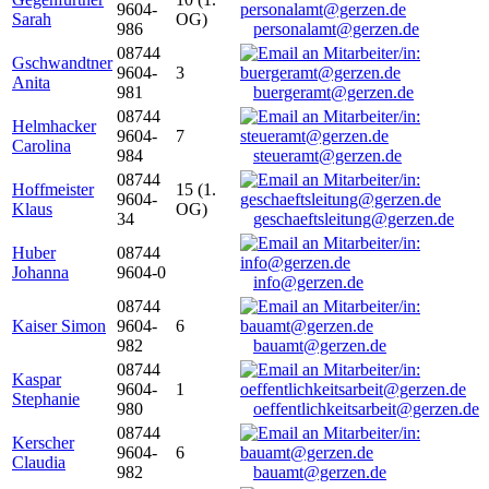
9604-
Sarah
OG)
986
personalamt@gerzen.de
08744
Gschwandtner
9604-
3
Anita
981
buergeramt@gerzen.de
08744
Helmhacker
9604-
7
Carolina
984
steueramt@gerzen.de
08744
Hoffmeister
15 (1.
9604-
Klaus
OG)
34
geschaeftsleitung@gerzen.de
Huber
08744
Johanna
9604-0
info@gerzen.de
08744
Kaiser Simon
9604-
6
982
bauamt@gerzen.de
08744
Kaspar
9604-
1
Stephanie
980
oeffentlichkeitsarbeit@gerzen.de
08744
Kerscher
9604-
6
Claudia
982
bauamt@gerzen.de