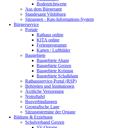
Bodenrichtwerte
Aus dem Bürgeramt
Standesamt Vilsbiburg
Sitzungen - Rats-Informations-System
Bürgerservice
Portale
Rathaus online
KITA online
Ferienprogramm
Karten / Luftbilder
Baugebiete
Baugebiete Aham
Baugebiete Gerzen
Baugebiete Kröning
Baugebiete Schalkham
Rathausservice-Portal (RSP)
Behörden und Institutionen
Ärztliche Versorgung
Notruftafel
Busverbindungen
Geografische Lage
Sitzungstermine der Organe
Bildung & Erziehung
Schulverband Gerzen
SV-Organe