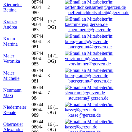
08744
Kiermeier
9604-
2
Bettina
980
oeffentlichkeitsarbeit@gerzen.de
08744
Kratzer
17 (1.
9604-
Andrea
OG)
983
kaemmerei@gerzen.de
08744
Krenn
9604-
3
Martina
981
buergeramt@gerzen.de
08744
Maier
14 (1.
9604-
Veronika
OG)
985
vorzimmer@gerzen.de
08744
Meier
9604-
3
Michelle
981
buergeramt@gerzen.de
08744
Neumann
9604-
7
Maxi
984
steueramt@gerzen.de
08744
Niedermeier
16 (1.
9604-
Renate
OG)
989
kasse@gerzen.de
08744
Obermeier
16 (1.
9604-
Alexandra
OG)