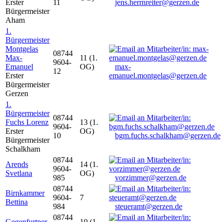
Erster
11
jens.herrnreiter@gerzen.de
Bürgermeister
Aham
1.
Bürgermeister
Montgelas
08744
Max-
11 (1.
9604-
Emanuel
OG)
max-
12
Erster
emanuel.montgelas@gerzen.de
Bürgermeister
Gerzen
1.
Bürgermeister
08744
Fuchs Lorenz
13 (1.
9604-
Erster
OG)
10
bgm.fuchs.schalkham@gerzen.de
Bürgermeister
Schalkham
08744
Arends
14 (1.
9604-
Svetlana
OG)
985
vorzimmer@gerzen.de
08744
Birnkammer
9604-
7
Bettina
984
steueramt@gerzen.de
08744
Gegenfurtner
10 (1.