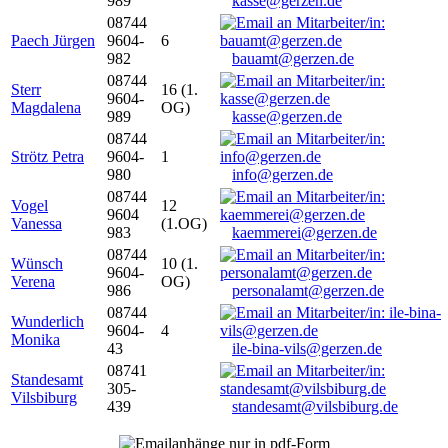
989
kasse@gerzen.de
08744
Paech Jürgen
9604-
6
982
bauamt@gerzen.de
08744
Sterr
16 (1.
9604-
Magdalena
OG)
989
kasse@gerzen.de
08744
Strötz Petra
9604-
1
980
info@gerzen.de
08744
Vogel
12
9604
Vanessa
(1.OG)
983
kaemmerei@gerzen.de
08744
Wünsch
10 (1.
9604-
Verena
OG)
986
personalamt@gerzen.de
08744
Wunderlich
9604-
4
Monika
43
ile-bina-vils@gerzen.de
08741
Standesamt
305-
Vilsbiburg
439
standesamt@vilsbiburg.de