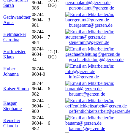
9604-
Sarah
OG)
986
personalamt@gerzen.de
08744
Gschwandtner
9604-
3
Anita
981
buergeramt@gerzen.de
08744
Helmhacker
9604-
7
Carolina
984
steueramt@gerzen.de
08744
Hoffmeister
15 (1.
9604-
Klaus
OG)
34
geschaeftsleitung@gerzen.de
Huber
08744
Johanna
9604-0
info@gerzen.de
08744
Kaiser Simon
9604-
6
982
bauamt@gerzen.de
08744
Kaspar
9604-
1
Stephanie
980
oeffentlichkeitsarbeit@gerzen.de
08744
Kerscher
9604-
6
Claudia
982
bauamt@gerzen.de