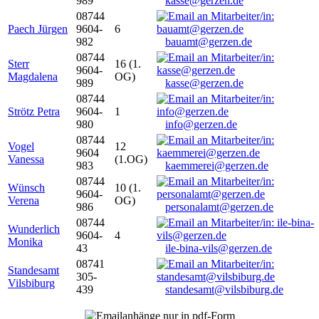
989
kasse@gerzen.de
08744
Paech Jürgen
9604-
6
982
bauamt@gerzen.de
08744
Sterr
16 (1.
9604-
Magdalena
OG)
989
kasse@gerzen.de
08744
Strötz Petra
9604-
1
980
info@gerzen.de
08744
Vogel
12
9604
Vanessa
(1.OG)
983
kaemmerei@gerzen.de
08744
Wünsch
10 (1.
9604-
Verena
OG)
986
personalamt@gerzen.de
08744
Wunderlich
9604-
4
Monika
43
ile-bina-vils@gerzen.de
08741
Standesamt
305-
Vilsbiburg
439
standesamt@vilsbiburg.de