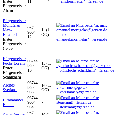
Erster
11
jens.herrnreiter@gerzen.de
Bürgermeister
Aham
1.
Bürgermeister
Montgelas
08744
Max-
11 (1.
9604-
Emanuel
OG)
max-
12
Erster
emanuel.montgelas@gerzen.de
Bürgermeister
Gerzen
1.
Bürgermeister
08744
Fuchs Lorenz
13 (1.
9604-
Erster
OG)
10
bgm.fuchs.schalkham@gerzen.de
Bürgermeister
Schalkham
08744
Arends
14 (1.
9604-
Svetlana
OG)
985
vorzimmer@gerzen.de
08744
Birnkammer
9604-
7
Bettina
984
steueramt@gerzen.de
08744
Gegenfurtner
10 (1.