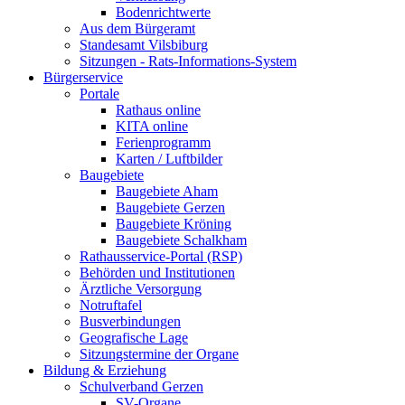
Bodenrichtwerte
Aus dem Bürgeramt
Standesamt Vilsbiburg
Sitzungen - Rats-Informations-System
Bürgerservice
Portale
Rathaus online
KITA online
Ferienprogramm
Karten / Luftbilder
Baugebiete
Baugebiete Aham
Baugebiete Gerzen
Baugebiete Kröning
Baugebiete Schalkham
Rathausservice-Portal (RSP)
Behörden und Institutionen
Ärztliche Versorgung
Notruftafel
Busverbindungen
Geografische Lage
Sitzungstermine der Organe
Bildung & Erziehung
Schulverband Gerzen
SV-Organe