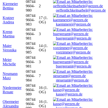
08744
Kiermeier
9604-
2
Bettina
980
oeffentlichkeitsarbeit@gerzen.de
08744
Kratzer
17 (1.
9604-
Andrea
OG)
983
kaemmerei@gerzen.de
08744
Krenn
9604-
3
Martina
981
buergeramt@gerzen.de
08744
Maier
14 (1.
9604-
Veronika
OG)
985
vorzimmer@gerzen.de
08744
Meier
9604-
3
Michelle
981
buergeramt@gerzen.de
08744
Neumann
9604-
7
Maxi
984
steueramt@gerzen.de
08744
Niedermeier
16 (1.
9604-
Renate
OG)
989
kasse@gerzen.de
08744
Obermeier
16 (1.
9604-
Alexandra
OG)