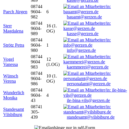
989
kasse@gerzen.de
08744
Paech Jürgen
9604-
6
982
bauamt@gerzen.de
08744
Sterr
16 (1.
9604-
Magdalena
OG)
989
kasse@gerzen.de
08744
Strötz Petra
9604-
1
980
info@gerzen.de
08744
Vogel
12
9604
Vanessa
(1.OG)
983
kaemmerei@gerzen.de
08744
Wünsch
10 (1.
9604-
Verena
OG)
986
personalamt@gerzen.de
08744
Wunderlich
9604-
4
Monika
43
ile-bina-vils@gerzen.de
08741
Standesamt
305-
Vilsbiburg
439
standesamt@vilsbiburg.de