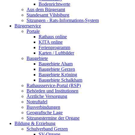
Bodenrichtwerte
Aus dem Bürgeramt
Standesamt Vilsbiburg
Sitzungen - Rats-Informations-System
Bürgerservice
Portale
Rathaus online
KITA online
Ferienprogramm
Karten / Luftbilder
Baugebiete
Baugebiete Aham
Baugebiete Gerzen
Baugebiete Kröning
Baugebiete Schalkham
Rathausservice-Portal (RSP)
Behörden und Institutionen
Ärztliche Versorgung
Notruftafel
Busverbindungen
Geografische Lage
Sitzungstermine der Organe
Bildung & Erziehung
Schulverband Gerzen
SV-Organe