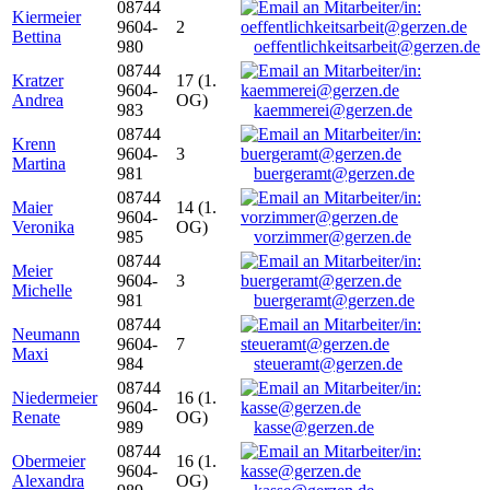
08744
Kiermeier
9604-
2
Bettina
980
oeffentlichkeitsarbeit@gerzen.de
08744
Kratzer
17 (1.
9604-
Andrea
OG)
983
kaemmerei@gerzen.de
08744
Krenn
9604-
3
Martina
981
buergeramt@gerzen.de
08744
Maier
14 (1.
9604-
Veronika
OG)
985
vorzimmer@gerzen.de
08744
Meier
9604-
3
Michelle
981
buergeramt@gerzen.de
08744
Neumann
9604-
7
Maxi
984
steueramt@gerzen.de
08744
Niedermeier
16 (1.
9604-
Renate
OG)
989
kasse@gerzen.de
08744
Obermeier
16 (1.
9604-
Alexandra
OG)