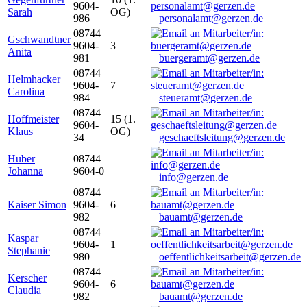
9604-
Sarah
OG)
986
personalamt@gerzen.de
08744
Gschwandtner
9604-
3
Anita
981
buergeramt@gerzen.de
08744
Helmhacker
9604-
7
Carolina
984
steueramt@gerzen.de
08744
Hoffmeister
15 (1.
9604-
Klaus
OG)
34
geschaeftsleitung@gerzen.de
Huber
08744
Johanna
9604-0
info@gerzen.de
08744
Kaiser Simon
9604-
6
982
bauamt@gerzen.de
08744
Kaspar
9604-
1
Stephanie
980
oeffentlichkeitsarbeit@gerzen.de
08744
Kerscher
9604-
6
Claudia
982
bauamt@gerzen.de