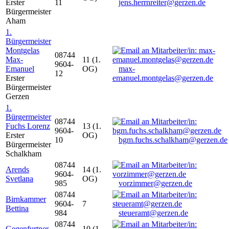
Erster
11
jens.herrnreiter@gerzen.de
Bürgermeister
Aham
1.
Bürgermeister
Montgelas
08744
Max-
11 (1.
9604-
Emanuel
OG)
max-
12
Erster
emanuel.montgelas@gerzen.de
Bürgermeister
Gerzen
1.
Bürgermeister
08744
Fuchs Lorenz
13 (1.
9604-
Erster
OG)
10
bgm.fuchs.schalkham@gerzen.de
Bürgermeister
Schalkham
08744
Arends
14 (1.
9604-
Svetlana
OG)
985
vorzimmer@gerzen.de
08744
Birnkammer
9604-
7
Bettina
984
steueramt@gerzen.de
08744
Gegenfurtner
10 (1.