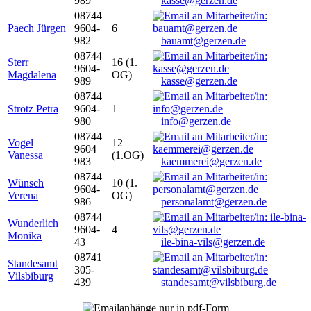
989
kasse@gerzen.de
08744
Paech Jürgen
9604-
6
982
bauamt@gerzen.de
08744
Sterr
16 (1.
9604-
Magdalena
OG)
989
kasse@gerzen.de
08744
Strötz Petra
9604-
1
980
info@gerzen.de
08744
Vogel
12
9604
Vanessa
(1.OG)
983
kaemmerei@gerzen.de
08744
Wünsch
10 (1.
9604-
Verena
OG)
986
personalamt@gerzen.de
08744
Wunderlich
9604-
4
Monika
43
ile-bina-vils@gerzen.de
08741
Standesamt
305-
Vilsbiburg
439
standesamt@vilsbiburg.de