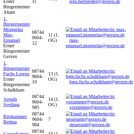
Erster
11
jens.herrnreiter@gerzen.de
Bürgermeister
Aham
1.
Bürgermeister
Montgelas
08744
Max-
11 (1.
9604-
Emanuel
OG)
max-
12
Erster
emanuel.montgelas@gerzen.de
Bürgermeister
Gerzen
1.
Bürgermeister
08744
Fuchs Lorenz
13 (1.
9604-
Erster
OG)
10
bgm.fuchs.schalkham@gerzen.de
Bürgermeister
Schalkham
08744
Arends
14 (1.
9604-
Svetlana
OG)
985
vorzimmer@gerzen.de
08744
Birnkammer
9604-
7
Bettina
984
steueramt@gerzen.de
08744
Gegenfurtner
10 (1.