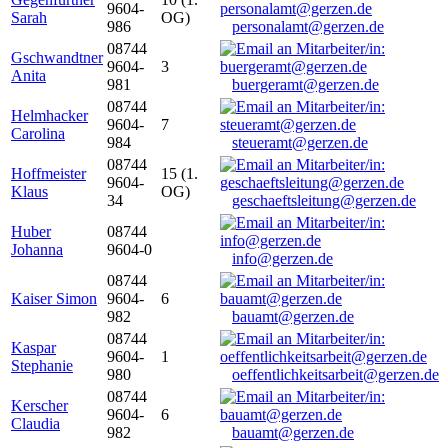
9604-
Sarah
OG)
986
personalamt@gerzen.de
08744
Gschwandtner
9604-
3
Anita
981
buergeramt@gerzen.de
08744
Helmhacker
9604-
7
Carolina
984
steueramt@gerzen.de
08744
Hoffmeister
15 (1.
9604-
Klaus
OG)
34
geschaeftsleitung@gerzen.de
Huber
08744
Johanna
9604-0
info@gerzen.de
08744
Kaiser Simon
9604-
6
982
bauamt@gerzen.de
08744
Kaspar
9604-
1
Stephanie
980
oeffentlichkeitsarbeit@gerzen.de
08744
Kerscher
9604-
6
Claudia
982
bauamt@gerzen.de