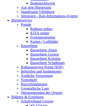
Bodenrichtwerte
Aus dem Bürgeramt
Standesamt Vilsbiburg
Sitzungen - Rats-Informations-System
Bürgerservice
Portale
Rathaus online
KITA online
Ferienprogramm
Karten / Luftbilder
Baugebiete
Baugebiete Aham
Baugebiete Gerzen
Baugebiete Kröning
Baugebiete Schalkham
Rathausservice-Portal (RSP)
Behörden und Institutionen
Ärztliche Versorgung
Notruftafel
Busverbindungen
Geografische Lage
Sitzungstermine der Organe
Bildung & Erziehung
Schulverband Gerzen
SV-Organe