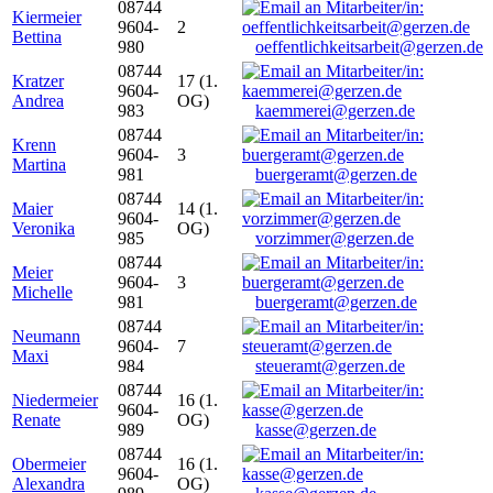
08744
Kiermeier
9604-
2
Bettina
980
oeffentlichkeitsarbeit@gerzen.de
08744
Kratzer
17 (1.
9604-
Andrea
OG)
983
kaemmerei@gerzen.de
08744
Krenn
9604-
3
Martina
981
buergeramt@gerzen.de
08744
Maier
14 (1.
9604-
Veronika
OG)
985
vorzimmer@gerzen.de
08744
Meier
9604-
3
Michelle
981
buergeramt@gerzen.de
08744
Neumann
9604-
7
Maxi
984
steueramt@gerzen.de
08744
Niedermeier
16 (1.
9604-
Renate
OG)
989
kasse@gerzen.de
08744
Obermeier
16 (1.
9604-
Alexandra
OG)