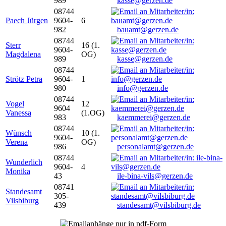
989
kasse@gerzen.de
08744
Paech Jürgen
9604-
6
982
bauamt@gerzen.de
08744
Sterr
16 (1.
9604-
Magdalena
OG)
989
kasse@gerzen.de
08744
Strötz Petra
9604-
1
980
info@gerzen.de
08744
Vogel
12
9604
Vanessa
(1.OG)
983
kaemmerei@gerzen.de
08744
Wünsch
10 (1.
9604-
Verena
OG)
986
personalamt@gerzen.de
08744
Wunderlich
9604-
4
Monika
43
ile-bina-vils@gerzen.de
08741
Standesamt
305-
Vilsbiburg
439
standesamt@vilsbiburg.de