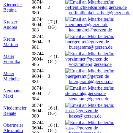
08744
Kiermeier
9604-
2
Bettina
980
oeffentlichkeitsarbeit@gerzen.de
08744
Kratzer
17 (1.
9604-
Andrea
OG)
983
kaemmerei@gerzen.de
08744
Krenn
9604-
3
Martina
981
buergeramt@gerzen.de
08744
Maier
14 (1.
9604-
Veronika
OG)
985
vorzimmer@gerzen.de
08744
Meier
9604-
3
Michelle
981
buergeramt@gerzen.de
08744
Neumann
9604-
7
Maxi
984
steueramt@gerzen.de
08744
Niedermeier
16 (1.
9604-
Renate
OG)
989
kasse@gerzen.de
08744
Obermeier
16 (1.
9604-
Alexandra
OG)