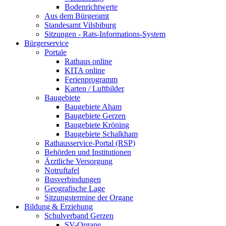
Bodenrichtwerte
Aus dem Bürgeramt
Standesamt Vilsbiburg
Sitzungen - Rats-Informations-System
Bürgerservice
Portale
Rathaus online
KITA online
Ferienprogramm
Karten / Luftbilder
Baugebiete
Baugebiete Aham
Baugebiete Gerzen
Baugebiete Kröning
Baugebiete Schalkham
Rathausservice-Portal (RSP)
Behörden und Institutionen
Ärztliche Versorgung
Notruftafel
Busverbindungen
Geografische Lage
Sitzungstermine der Organe
Bildung & Erziehung
Schulverband Gerzen
SV-Organe