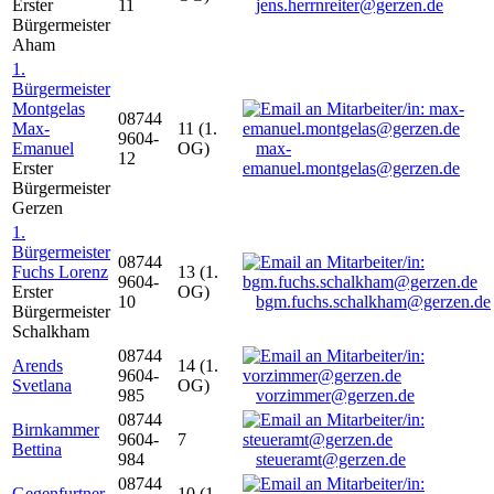
Erster
11
jens.herrnreiter@gerzen.de
Bürgermeister
Aham
1.
Bürgermeister
Montgelas
08744
Max-
11 (1.
9604-
Emanuel
OG)
max-
12
Erster
emanuel.montgelas@gerzen.de
Bürgermeister
Gerzen
1.
Bürgermeister
08744
Fuchs Lorenz
13 (1.
9604-
Erster
OG)
10
bgm.fuchs.schalkham@gerzen.de
Bürgermeister
Schalkham
08744
Arends
14 (1.
9604-
Svetlana
OG)
985
vorzimmer@gerzen.de
08744
Birnkammer
9604-
7
Bettina
984
steueramt@gerzen.de
08744
Gegenfurtner
10 (1.