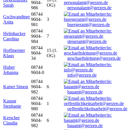
9604-
Sarah
OG)
986
personalamt@gerzen.de
08744
Gschwandtner
9604-
3
Anita
981
buergeramt@gerzen.de
08744
Helmhacker
9604-
7
Carolina
984
steueramt@gerzen.de
08744
Hoffmeister
15 (1.
9604-
Klaus
OG)
34
geschaeftsleitung@gerzen.de
Huber
08744
Johanna
9604-0
info@gerzen.de
08744
Kaiser Simon
9604-
6
982
bauamt@gerzen.de
08744
Kaspar
9604-
1
Stephanie
980
oeffentlichkeitsarbeit@gerzen.de
08744
Kerscher
9604-
6
Claudia
982
bauamt@gerzen.de