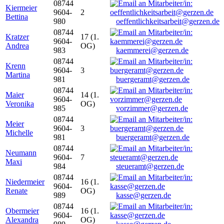
08744
Kiermeier
9604-
2
Bettina
980
oeffentlichkeitsarbeit@gerzen.de
08744
Kratzer
17 (1.
9604-
Andrea
OG)
983
kaemmerei@gerzen.de
08744
Krenn
9604-
3
Martina
981
buergeramt@gerzen.de
08744
Maier
14 (1.
9604-
Veronika
OG)
985
vorzimmer@gerzen.de
08744
Meier
9604-
3
Michelle
981
buergeramt@gerzen.de
08744
Neumann
9604-
7
Maxi
984
steueramt@gerzen.de
08744
Niedermeier
16 (1.
9604-
Renate
OG)
989
kasse@gerzen.de
08744
Obermeier
16 (1.
9604-
Alexandra
OG)