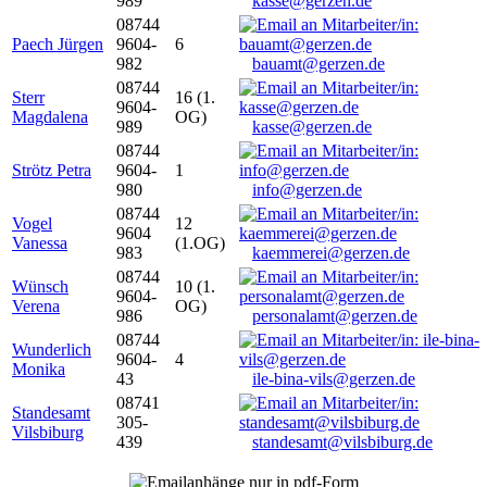
989
kasse@gerzen.de
08744
Paech Jürgen
9604-
6
982
bauamt@gerzen.de
08744
Sterr
16 (1.
9604-
Magdalena
OG)
989
kasse@gerzen.de
08744
Strötz Petra
9604-
1
980
info@gerzen.de
08744
Vogel
12
9604
Vanessa
(1.OG)
983
kaemmerei@gerzen.de
08744
Wünsch
10 (1.
9604-
Verena
OG)
986
personalamt@gerzen.de
08744
Wunderlich
9604-
4
Monika
43
ile-bina-vils@gerzen.de
08741
Standesamt
305-
Vilsbiburg
439
standesamt@vilsbiburg.de