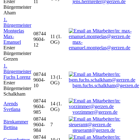
Erster
11
jens.herrnreiter@gerzen.de
Bürgermeister
Aham
1.
Bürgermeister
Montgelas
08744
Max-
11 (1.
9604-
Emanuel
OG)
max-
12
Erster
emanuel.montgelas@gerzen.de
Bürgermeister
Gerzen
1.
Bürgermeister
08744
Fuchs Lorenz
13 (1.
9604-
Erster
OG)
10
bgm.fuchs.schalkham@gerzen.de
Bürgermeister
Schalkham
08744
Arends
14 (1.
9604-
Svetlana
OG)
985
vorzimmer@gerzen.de
08744
Birnkammer
9604-
7
Bettina
984
steueramt@gerzen.de
08744
Gegenfurtner
10 (1.