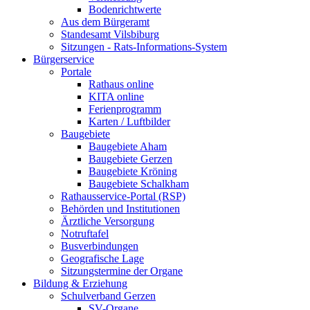
Bodenrichtwerte
Aus dem Bürgeramt
Standesamt Vilsbiburg
Sitzungen - Rats-Informations-System
Bürgerservice
Portale
Rathaus online
KITA online
Ferienprogramm
Karten / Luftbilder
Baugebiete
Baugebiete Aham
Baugebiete Gerzen
Baugebiete Kröning
Baugebiete Schalkham
Rathausservice-Portal (RSP)
Behörden und Institutionen
Ärztliche Versorgung
Notruftafel
Busverbindungen
Geografische Lage
Sitzungstermine der Organe
Bildung & Erziehung
Schulverband Gerzen
SV-Organe