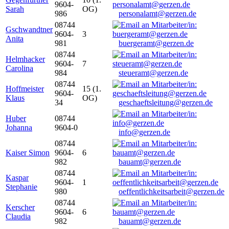
9604-
Sarah
OG)
986
personalamt@gerzen.de
08744
Gschwandtner
9604-
3
Anita
981
buergeramt@gerzen.de
08744
Helmhacker
9604-
7
Carolina
984
steueramt@gerzen.de
08744
Hoffmeister
15 (1.
9604-
Klaus
OG)
34
geschaeftsleitung@gerzen.de
Huber
08744
Johanna
9604-0
info@gerzen.de
08744
Kaiser Simon
9604-
6
982
bauamt@gerzen.de
08744
Kaspar
9604-
1
Stephanie
980
oeffentlichkeitsarbeit@gerzen.de
08744
Kerscher
9604-
6
Claudia
982
bauamt@gerzen.de