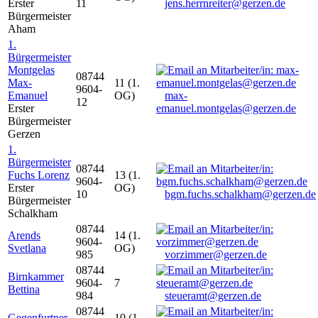
Erster
11
jens.herrnreiter@gerzen.de
Bürgermeister
Aham
1.
Bürgermeister
Montgelas
08744
Max-
11 (1.
9604-
Emanuel
OG)
max-
12
Erster
emanuel.montgelas@gerzen.de
Bürgermeister
Gerzen
1.
Bürgermeister
08744
Fuchs Lorenz
13 (1.
9604-
Erster
OG)
10
bgm.fuchs.schalkham@gerzen.de
Bürgermeister
Schalkham
08744
Arends
14 (1.
9604-
Svetlana
OG)
985
vorzimmer@gerzen.de
08744
Birnkammer
9604-
7
Bettina
984
steueramt@gerzen.de
08744
Gegenfurtner
10 (1.