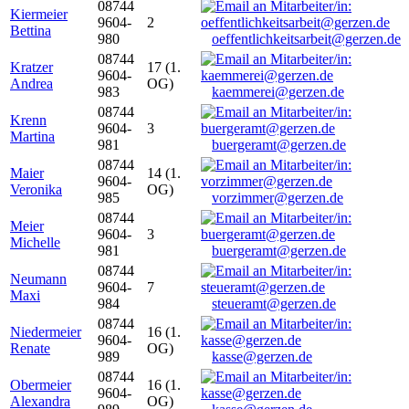
08744
Kiermeier
9604-
2
Bettina
980
oeffentlichkeitsarbeit@gerzen.de
08744
Kratzer
17 (1.
9604-
Andrea
OG)
983
kaemmerei@gerzen.de
08744
Krenn
9604-
3
Martina
981
buergeramt@gerzen.de
08744
Maier
14 (1.
9604-
Veronika
OG)
985
vorzimmer@gerzen.de
08744
Meier
9604-
3
Michelle
981
buergeramt@gerzen.de
08744
Neumann
9604-
7
Maxi
984
steueramt@gerzen.de
08744
Niedermeier
16 (1.
9604-
Renate
OG)
989
kasse@gerzen.de
08744
Obermeier
16 (1.
9604-
Alexandra
OG)