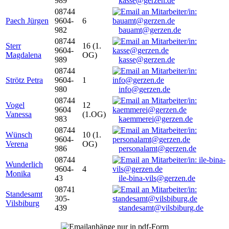
989
kasse@gerzen.de
08744
Paech Jürgen
9604-
6
982
bauamt@gerzen.de
08744
Sterr
16 (1.
9604-
Magdalena
OG)
989
kasse@gerzen.de
08744
Strötz Petra
9604-
1
980
info@gerzen.de
08744
Vogel
12
9604
Vanessa
(1.OG)
983
kaemmerei@gerzen.de
08744
Wünsch
10 (1.
9604-
Verena
OG)
986
personalamt@gerzen.de
08744
Wunderlich
9604-
4
Monika
43
ile-bina-vils@gerzen.de
08741
Standesamt
305-
Vilsbiburg
439
standesamt@vilsbiburg.de