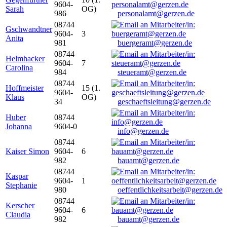
9604-
Sarah
OG)
986
personalamt@gerzen.de
08744
Gschwandtner
9604-
3
Anita
981
buergeramt@gerzen.de
08744
Helmhacker
9604-
7
Carolina
984
steueramt@gerzen.de
08744
Hoffmeister
15 (1.
9604-
Klaus
OG)
34
geschaeftsleitung@gerzen.de
Huber
08744
Johanna
9604-0
info@gerzen.de
08744
Kaiser Simon
9604-
6
982
bauamt@gerzen.de
08744
Kaspar
9604-
1
Stephanie
980
oeffentlichkeitsarbeit@gerzen.de
08744
Kerscher
9604-
6
Claudia
982
bauamt@gerzen.de