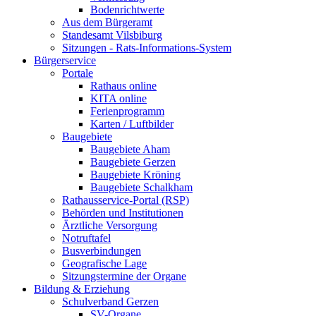
Bodenrichtwerte
Aus dem Bürgeramt
Standesamt Vilsbiburg
Sitzungen - Rats-Informations-System
Bürgerservice
Portale
Rathaus online
KITA online
Ferienprogramm
Karten / Luftbilder
Baugebiete
Baugebiete Aham
Baugebiete Gerzen
Baugebiete Kröning
Baugebiete Schalkham
Rathausservice-Portal (RSP)
Behörden und Institutionen
Ärztliche Versorgung
Notruftafel
Busverbindungen
Geografische Lage
Sitzungstermine der Organe
Bildung & Erziehung
Schulverband Gerzen
SV-Organe