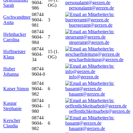
9604-
Sarah
OG)
986
personalamt@gerzen.de
08744
Gschwandtner
9604-
3
Anita
981
buergeramt@gerzen.de
08744
Helmhacker
9604-
7
Carolina
984
steueramt@gerzen.de
08744
Hoffmeister
15 (1.
9604-
Klaus
OG)
34
geschaeftsleitung@gerzen.de
Huber
08744
Johanna
9604-0
info@gerzen.de
08744
Kaiser Simon
9604-
6
982
bauamt@gerzen.de
08744
Kaspar
9604-
1
Stephanie
980
oeffentlichkeitsarbeit@gerzen.de
08744
Kerscher
9604-
6
Claudia
982
bauamt@gerzen.de