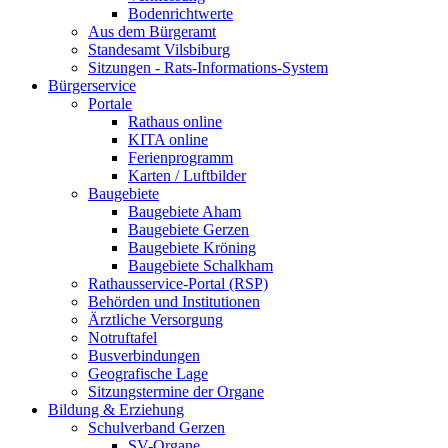
Bodenrichtwerte
Aus dem Bürgeramt
Standesamt Vilsbiburg
Sitzungen - Rats-Informations-System
Bürgerservice
Portale
Rathaus online
KITA online
Ferienprogramm
Karten / Luftbilder
Baugebiete
Baugebiete Aham
Baugebiete Gerzen
Baugebiete Kröning
Baugebiete Schalkham
Rathausservice-Portal (RSP)
Behörden und Institutionen
Ärztliche Versorgung
Notruftafel
Busverbindungen
Geografische Lage
Sitzungstermine der Organe
Bildung & Erziehung
Schulverband Gerzen
SV-Organe