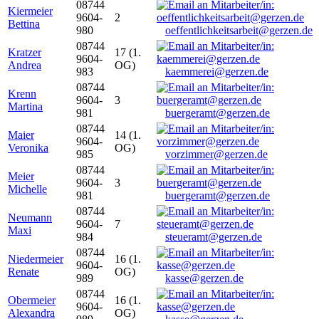
08744
Kiermeier
9604-
2
Bettina
980
oeffentlichkeitsarbeit@gerzen.de
08744
Kratzer
17 (1.
9604-
Andrea
OG)
983
kaemmerei@gerzen.de
08744
Krenn
9604-
3
Martina
981
buergeramt@gerzen.de
08744
Maier
14 (1.
9604-
Veronika
OG)
985
vorzimmer@gerzen.de
08744
Meier
9604-
3
Michelle
981
buergeramt@gerzen.de
08744
Neumann
9604-
7
Maxi
984
steueramt@gerzen.de
08744
Niedermeier
16 (1.
9604-
Renate
OG)
989
kasse@gerzen.de
08744
Obermeier
16 (1.
9604-
Alexandra
OG)