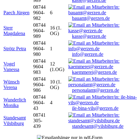
989
kasse@gerzen.de
08744
Paech Jürgen
9604-
6
982
bauamt@gerzen.de
08744
Sterr
16 (1.
9604-
Magdalena
OG)
989
kasse@gerzen.de
08744
Strötz Petra
9604-
1
980
info@gerzen.de
08744
Vogel
12
9604
Vanessa
(1.OG)
983
kaemmerei@gerzen.de
08744
Wünsch
10 (1.
9604-
Verena
OG)
986
personalamt@gerzen.de
08744
Wunderlich
9604-
4
Monika
43
ile-bina-vils@gerzen.de
08741
Standesamt
305-
Vilsbiburg
439
standesamt@vilsbiburg.de