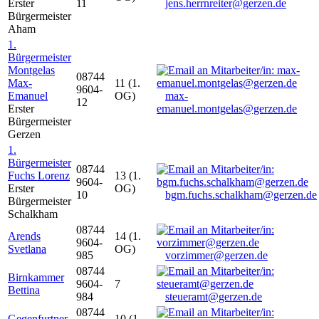
Erster
11
jens.herrnreiter@gerzen.de
Bürgermeister
Aham
1.
Bürgermeister
Montgelas
08744
Max-
11 (1.
9604-
Emanuel
OG)
max-
12
Erster
emanuel.montgelas@gerzen.de
Bürgermeister
Gerzen
1.
Bürgermeister
08744
Fuchs Lorenz
13 (1.
9604-
Erster
OG)
10
bgm.fuchs.schalkham@gerzen.de
Bürgermeister
Schalkham
08744
Arends
14 (1.
9604-
Svetlana
OG)
985
vorzimmer@gerzen.de
08744
Birnkammer
9604-
7
Bettina
984
steueramt@gerzen.de
08744
Gegenfurtner
10 (1.