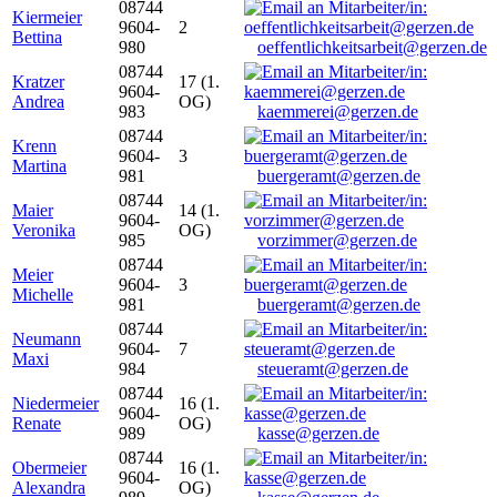
08744
Kiermeier
9604-
2
Bettina
980
oeffentlichkeitsarbeit@gerzen.de
08744
Kratzer
17 (1.
9604-
Andrea
OG)
983
kaemmerei@gerzen.de
08744
Krenn
9604-
3
Martina
981
buergeramt@gerzen.de
08744
Maier
14 (1.
9604-
Veronika
OG)
985
vorzimmer@gerzen.de
08744
Meier
9604-
3
Michelle
981
buergeramt@gerzen.de
08744
Neumann
9604-
7
Maxi
984
steueramt@gerzen.de
08744
Niedermeier
16 (1.
9604-
Renate
OG)
989
kasse@gerzen.de
08744
Obermeier
16 (1.
9604-
Alexandra
OG)