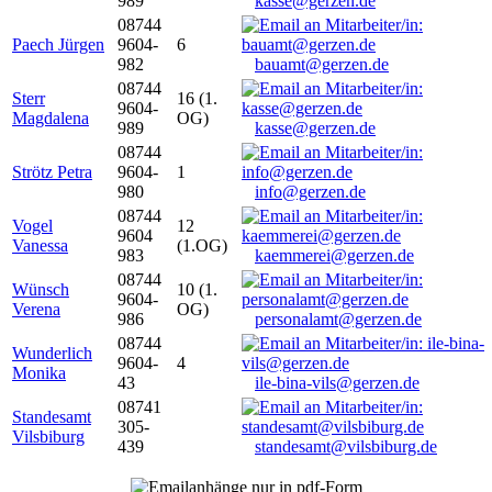
989
kasse@gerzen.de
08744
Paech Jürgen
9604-
6
982
bauamt@gerzen.de
08744
Sterr
16 (1.
9604-
Magdalena
OG)
989
kasse@gerzen.de
08744
Strötz Petra
9604-
1
980
info@gerzen.de
08744
Vogel
12
9604
Vanessa
(1.OG)
983
kaemmerei@gerzen.de
08744
Wünsch
10 (1.
9604-
Verena
OG)
986
personalamt@gerzen.de
08744
Wunderlich
9604-
4
Monika
43
ile-bina-vils@gerzen.de
08741
Standesamt
305-
Vilsbiburg
439
standesamt@vilsbiburg.de