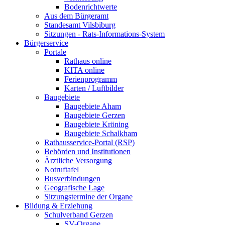
Bodenrichtwerte
Aus dem Bürgeramt
Standesamt Vilsbiburg
Sitzungen - Rats-Informations-System
Bürgerservice
Portale
Rathaus online
KITA online
Ferienprogramm
Karten / Luftbilder
Baugebiete
Baugebiete Aham
Baugebiete Gerzen
Baugebiete Kröning
Baugebiete Schalkham
Rathausservice-Portal (RSP)
Behörden und Institutionen
Ärztliche Versorgung
Notruftafel
Busverbindungen
Geografische Lage
Sitzungstermine der Organe
Bildung & Erziehung
Schulverband Gerzen
SV-Organe