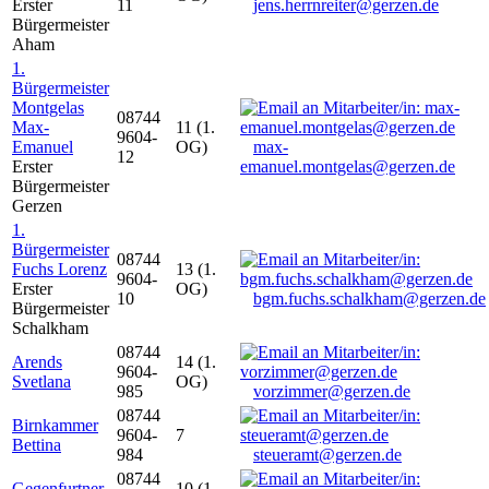
Erster
11
jens.herrnreiter@gerzen.de
Bürgermeister
Aham
1.
Bürgermeister
Montgelas
08744
Max-
11 (1.
9604-
Emanuel
OG)
max-
12
Erster
emanuel.montgelas@gerzen.de
Bürgermeister
Gerzen
1.
Bürgermeister
08744
Fuchs Lorenz
13 (1.
9604-
Erster
OG)
10
bgm.fuchs.schalkham@gerzen.de
Bürgermeister
Schalkham
08744
Arends
14 (1.
9604-
Svetlana
OG)
985
vorzimmer@gerzen.de
08744
Birnkammer
9604-
7
Bettina
984
steueramt@gerzen.de
08744
Gegenfurtner
10 (1.