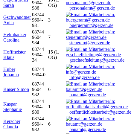
9604-
Sarah
OG)
986
personalamt@gerzen.de
08744
Gschwandtner
9604-
3
Anita
981
buergeramt@gerzen.de
08744
Helmhacker
9604-
7
Carolina
984
steueramt@gerzen.de
08744
Hoffmeister
15 (1.
9604-
Klaus
OG)
34
geschaeftsleitung@gerzen.de
Huber
08744
Johanna
9604-0
info@gerzen.de
08744
Kaiser Simon
9604-
6
982
bauamt@gerzen.de
08744
Kaspar
9604-
1
Stephanie
980
oeffentlichkeitsarbeit@gerzen.de
08744
Kerscher
9604-
6
Claudia
982
bauamt@gerzen.de