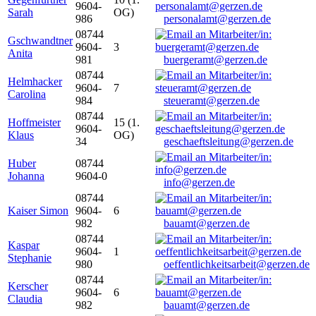
9604-
Sarah
OG)
986
personalamt@gerzen.de
08744
Gschwandtner
9604-
3
Anita
981
buergeramt@gerzen.de
08744
Helmhacker
9604-
7
Carolina
984
steueramt@gerzen.de
08744
Hoffmeister
15 (1.
9604-
Klaus
OG)
34
geschaeftsleitung@gerzen.de
Huber
08744
Johanna
9604-0
info@gerzen.de
08744
Kaiser Simon
9604-
6
982
bauamt@gerzen.de
08744
Kaspar
9604-
1
Stephanie
980
oeffentlichkeitsarbeit@gerzen.de
08744
Kerscher
9604-
6
Claudia
982
bauamt@gerzen.de