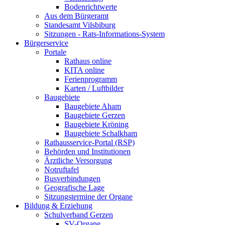
Bodenrichtwerte
Aus dem Bürgeramt
Standesamt Vilsbiburg
Sitzungen - Rats-Informations-System
Bürgerservice
Portale
Rathaus online
KITA online
Ferienprogramm
Karten / Luftbilder
Baugebiete
Baugebiete Aham
Baugebiete Gerzen
Baugebiete Kröning
Baugebiete Schalkham
Rathausservice-Portal (RSP)
Behörden und Institutionen
Ärztliche Versorgung
Notruftafel
Busverbindungen
Geografische Lage
Sitzungstermine der Organe
Bildung & Erziehung
Schulverband Gerzen
SV-Organe