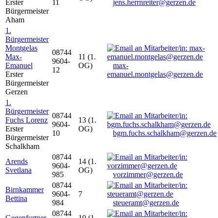
Erster
11
jens.herrnreiter@gerzen.de
Bürgermeister
Aham
1.
Bürgermeister
Montgelas
08744
Max-
11 (1.
9604-
Emanuel
OG)
max-
12
Erster
emanuel.montgelas@gerzen.de
Bürgermeister
Gerzen
1.
Bürgermeister
08744
Fuchs Lorenz
13 (1.
9604-
Erster
OG)
10
bgm.fuchs.schalkham@gerzen.de
Bürgermeister
Schalkham
08744
Arends
14 (1.
9604-
Svetlana
OG)
985
vorzimmer@gerzen.de
08744
Birnkammer
9604-
7
Bettina
984
steueramt@gerzen.de
08744
Gegenfurtner
10 (1.