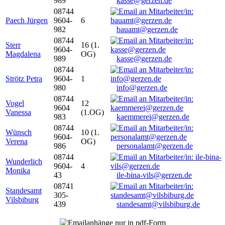
989
kasse@gerzen.de
08744
Paech Jürgen
9604-
6
982
bauamt@gerzen.de
08744
Sterr
16 (1.
9604-
Magdalena
OG)
989
kasse@gerzen.de
08744
Strötz Petra
9604-
1
980
info@gerzen.de
08744
Vogel
12
9604
Vanessa
(1.OG)
983
kaemmerei@gerzen.de
08744
Wünsch
10 (1.
9604-
Verena
OG)
986
personalamt@gerzen.de
08744
Wunderlich
9604-
4
Monika
43
ile-bina-vils@gerzen.de
08741
Standesamt
305-
Vilsbiburg
439
standesamt@vilsbiburg.de