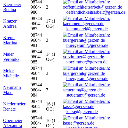
08744
Kiermeier
9604-
2
Bettina
980
oeffentlichkeitsarbeit@gerzen.de
08744
Kratzer
17 (1.
9604-
Andrea
OG)
983
kaemmerei@gerzen.de
08744
Krenn
9604-
3
Martina
981
buergeramt@gerzen.de
08744
Maier
14 (1.
9604-
Veronika
OG)
985
vorzimmer@gerzen.de
08744
Meier
9604-
3
Michelle
981
buergeramt@gerzen.de
08744
Neumann
9604-
7
Maxi
984
steueramt@gerzen.de
08744
Niedermeier
16 (1.
9604-
Renate
OG)
989
kasse@gerzen.de
08744
Obermeier
16 (1.
9604-
Alexandra
OG)