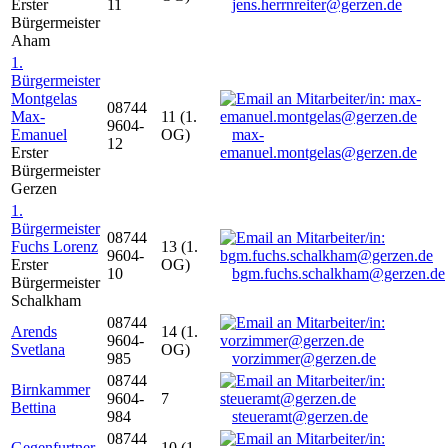
Erster
11
jens.herrnreiter@gerzen.de
Bürgermeister
Aham
1.
Bürgermeister
Montgelas
08744
Max-
11 (1.
9604-
Emanuel
OG)
max-
12
Erster
emanuel.montgelas@gerzen.de
Bürgermeister
Gerzen
1.
Bürgermeister
08744
Fuchs Lorenz
13 (1.
9604-
Erster
OG)
10
bgm.fuchs.schalkham@gerzen.de
Bürgermeister
Schalkham
08744
Arends
14 (1.
9604-
Svetlana
OG)
985
vorzimmer@gerzen.de
08744
Birnkammer
9604-
7
Bettina
984
steueramt@gerzen.de
08744
Gegenfurtner
10 (1.