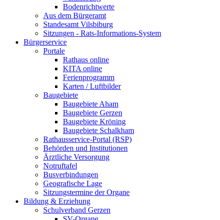
Bodenrichtwerte
Aus dem Bürgeramt
Standesamt Vilsbiburg
Sitzungen - Rats-Informations-System
Bürgerservice
Portale
Rathaus online
KITA online
Ferienprogramm
Karten / Luftbilder
Baugebiete
Baugebiete Aham
Baugebiete Gerzen
Baugebiete Kröning
Baugebiete Schalkham
Rathausservice-Portal (RSP)
Behörden und Institutionen
Ärztliche Versorgung
Notruftafel
Busverbindungen
Geografische Lage
Sitzungstermine der Organe
Bildung & Erziehung
Schulverband Gerzen
SV-Organe