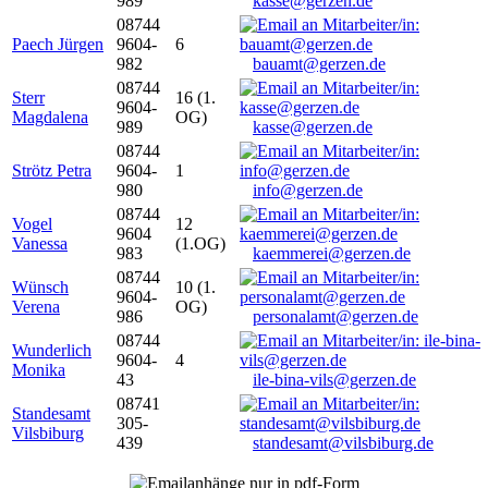
989
kasse@gerzen.de
08744
Paech Jürgen
9604-
6
982
bauamt@gerzen.de
08744
Sterr
16 (1.
9604-
Magdalena
OG)
989
kasse@gerzen.de
08744
Strötz Petra
9604-
1
980
info@gerzen.de
08744
Vogel
12
9604
Vanessa
(1.OG)
983
kaemmerei@gerzen.de
08744
Wünsch
10 (1.
9604-
Verena
OG)
986
personalamt@gerzen.de
08744
Wunderlich
9604-
4
Monika
43
ile-bina-vils@gerzen.de
08741
Standesamt
305-
Vilsbiburg
439
standesamt@vilsbiburg.de