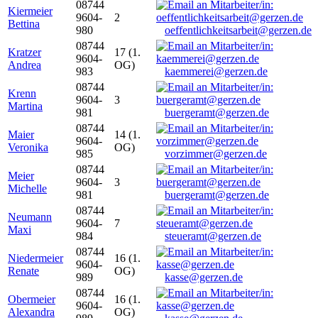
08744
Kiermeier
9604-
2
Bettina
980
oeffentlichkeitsarbeit@gerzen.de
08744
Kratzer
17 (1.
9604-
Andrea
OG)
983
kaemmerei@gerzen.de
08744
Krenn
9604-
3
Martina
981
buergeramt@gerzen.de
08744
Maier
14 (1.
9604-
Veronika
OG)
985
vorzimmer@gerzen.de
08744
Meier
9604-
3
Michelle
981
buergeramt@gerzen.de
08744
Neumann
9604-
7
Maxi
984
steueramt@gerzen.de
08744
Niedermeier
16 (1.
9604-
Renate
OG)
989
kasse@gerzen.de
08744
Obermeier
16 (1.
9604-
Alexandra
OG)