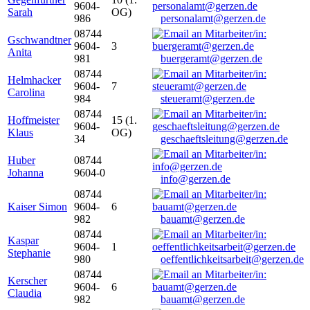
9604-
Sarah
OG)
986
personalamt@gerzen.de
08744
Gschwandtner
9604-
3
Anita
981
buergeramt@gerzen.de
08744
Helmhacker
9604-
7
Carolina
984
steueramt@gerzen.de
08744
Hoffmeister
15 (1.
9604-
Klaus
OG)
34
geschaeftsleitung@gerzen.de
Huber
08744
Johanna
9604-0
info@gerzen.de
08744
Kaiser Simon
9604-
6
982
bauamt@gerzen.de
08744
Kaspar
9604-
1
Stephanie
980
oeffentlichkeitsarbeit@gerzen.de
08744
Kerscher
9604-
6
Claudia
982
bauamt@gerzen.de