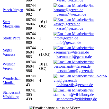
989
kasse@gerzen.de
08744
Paech Jürgen
9604-
6
982
bauamt@gerzen.de
08744
Sterr
16 (1.
9604-
Magdalena
OG)
989
kasse@gerzen.de
08744
Strötz Petra
9604-
1
980
info@gerzen.de
08744
Vogel
12
9604
Vanessa
(1.OG)
983
kaemmerei@gerzen.de
08744
Wünsch
10 (1.
9604-
Verena
OG)
986
personalamt@gerzen.de
08744
Wunderlich
9604-
4
Monika
43
ile-bina-vils@gerzen.de
08741
Standesamt
305-
Vilsbiburg
439
standesamt@vilsbiburg.de