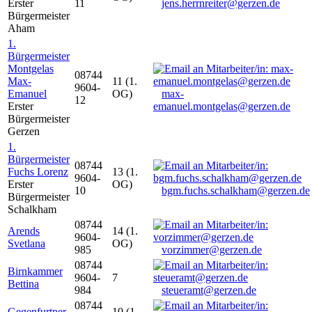
Erster
11
jens.herrnreiter@gerzen.de
Bürgermeister
Aham
1.
Bürgermeister
Montgelas
08744
Max-
11 (1.
9604-
Emanuel
OG)
max-
12
Erster
emanuel.montgelas@gerzen.de
Bürgermeister
Gerzen
1.
Bürgermeister
08744
Fuchs Lorenz
13 (1.
9604-
Erster
OG)
10
bgm.fuchs.schalkham@gerzen.de
Bürgermeister
Schalkham
08744
Arends
14 (1.
9604-
Svetlana
OG)
985
vorzimmer@gerzen.de
08744
Birnkammer
9604-
7
Bettina
984
steueramt@gerzen.de
08744
Gegenfurtner
10 (1.