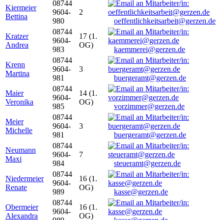
08744
Kiermeier
9604-
2
Bettina
980
oeffentlichkeitsarbeit@gerzen.de
08744
Kratzer
17 (1.
9604-
Andrea
OG)
983
kaemmerei@gerzen.de
08744
Krenn
9604-
3
Martina
981
buergeramt@gerzen.de
08744
Maier
14 (1.
9604-
Veronika
OG)
985
vorzimmer@gerzen.de
08744
Meier
9604-
3
Michelle
981
buergeramt@gerzen.de
08744
Neumann
9604-
7
Maxi
984
steueramt@gerzen.de
08744
Niedermeier
16 (1.
9604-
Renate
OG)
989
kasse@gerzen.de
08744
Obermeier
16 (1.
9604-
Alexandra
OG)