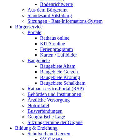
Bodenrichtwerte
Aus dem Bürgeramt
Standesamt Vilsbiburg
Sitzungen - Rats-Informations-System
Bürgerservice
Portale
Rathaus online
KITA online
Ferienprogramm
Karten / Luftbilder
Baugebiete
Baugebiete Aham
Baugebiete Gerzen
Baugebiete Kröning
Baugebiete Schalkham
Rathausservice-Portal (RSP)
Behörden und Institutionen
Ärztliche Versorgung
Notruftafel
Busverbindungen
Geografische Lage
Sitzungstermine der Organe
Bildung & Erziehung
Schulverband Gerzen
SV-Organe