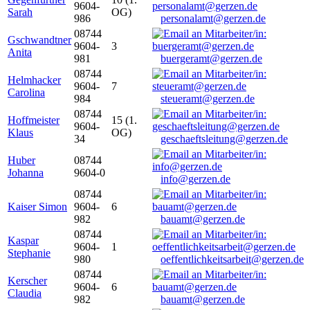
9604-
Sarah
OG)
986
personalamt@gerzen.de
08744
Gschwandtner
9604-
3
Anita
981
buergeramt@gerzen.de
08744
Helmhacker
9604-
7
Carolina
984
steueramt@gerzen.de
08744
Hoffmeister
15 (1.
9604-
Klaus
OG)
34
geschaeftsleitung@gerzen.de
Huber
08744
Johanna
9604-0
info@gerzen.de
08744
Kaiser Simon
9604-
6
982
bauamt@gerzen.de
08744
Kaspar
9604-
1
Stephanie
980
oeffentlichkeitsarbeit@gerzen.de
08744
Kerscher
9604-
6
Claudia
982
bauamt@gerzen.de