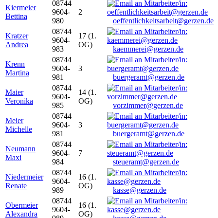
08744
Kiermeier
9604-
2
Bettina
980
oeffentlichkeitsarbeit@gerzen.de
08744
Kratzer
17 (1.
9604-
Andrea
OG)
983
kaemmerei@gerzen.de
08744
Krenn
9604-
3
Martina
981
buergeramt@gerzen.de
08744
Maier
14 (1.
9604-
Veronika
OG)
985
vorzimmer@gerzen.de
08744
Meier
9604-
3
Michelle
981
buergeramt@gerzen.de
08744
Neumann
9604-
7
Maxi
984
steueramt@gerzen.de
08744
Niedermeier
16 (1.
9604-
Renate
OG)
989
kasse@gerzen.de
08744
Obermeier
16 (1.
9604-
Alexandra
OG)