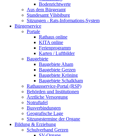
Bodenrichtwerte
Aus dem Bürgeramt
Standesamt Vilsbiburg
Sitzungen - Rats-Informations-System
Bürgerservice
Portale
Rathaus online
KITA online
Ferienprogramm
Karten / Luftbilder
Baugebiete
Baugebiete Aham
Baugebiete Gerzen
Baugebiete Kröning
Baugebiete Schalkham
Rathausservice-Portal (RSP)
Behörden und Institutionen
Ärztliche Versorgung
Notruftafel
Busverbindungen
Geografische Lage
Sitzungstermine der Organe
Bildung & Erziehung
Schulverband Gerzen
SV-Organe