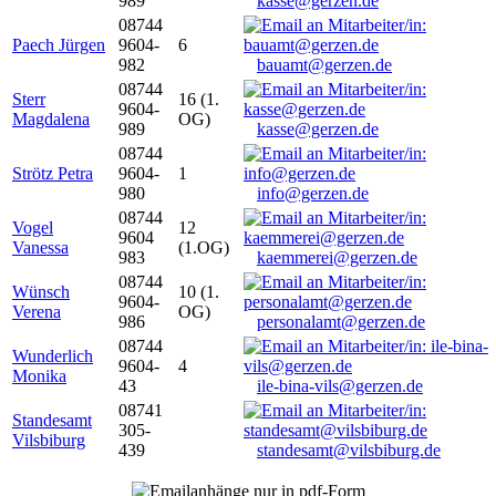
989
kasse@gerzen.de
08744
Paech Jürgen
9604-
6
982
bauamt@gerzen.de
08744
Sterr
16 (1.
9604-
Magdalena
OG)
989
kasse@gerzen.de
08744
Strötz Petra
9604-
1
980
info@gerzen.de
08744
Vogel
12
9604
Vanessa
(1.OG)
983
kaemmerei@gerzen.de
08744
Wünsch
10 (1.
9604-
Verena
OG)
986
personalamt@gerzen.de
08744
Wunderlich
9604-
4
Monika
43
ile-bina-vils@gerzen.de
08741
Standesamt
305-
Vilsbiburg
439
standesamt@vilsbiburg.de