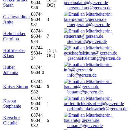
9604-
Sarah
OG)
986
personalamt@gerzen.de
08744
Gschwandtner
9604-
3
Anita
981
buergeramt@gerzen.de
08744
Helmhacker
9604-
7
Carolina
984
steueramt@gerzen.de
08744
Hoffmeister
15 (1.
9604-
Klaus
OG)
34
geschaeftsleitung@gerzen.de
Huber
08744
Johanna
9604-0
info@gerzen.de
08744
Kaiser Simon
9604-
6
982
bauamt@gerzen.de
08744
Kaspar
9604-
1
Stephanie
980
oeffentlichkeitsarbeit@gerzen.de
08744
Kerscher
9604-
6
Claudia
982
bauamt@gerzen.de