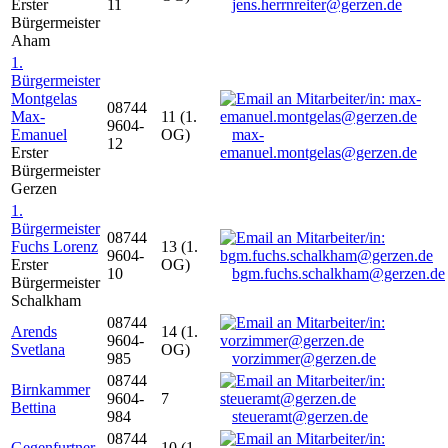
Erster
11
jens.herrnreiter@gerzen.de
Bürgermeister
Aham
1.
Bürgermeister
Montgelas
08744
Max-
11 (1.
9604-
Emanuel
OG)
max-
12
Erster
emanuel.montgelas@gerzen.de
Bürgermeister
Gerzen
1.
Bürgermeister
08744
Fuchs Lorenz
13 (1.
9604-
Erster
OG)
10
bgm.fuchs.schalkham@gerzen.de
Bürgermeister
Schalkham
08744
Arends
14 (1.
9604-
Svetlana
OG)
985
vorzimmer@gerzen.de
08744
Birnkammer
9604-
7
Bettina
984
steueramt@gerzen.de
08744
Gegenfurtner
10 (1.