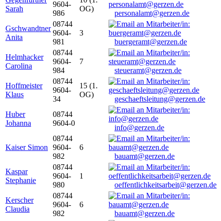
9604-
Sarah
OG)
986
personalamt@gerzen.de
08744
Gschwandtner
9604-
3
Anita
981
buergeramt@gerzen.de
08744
Helmhacker
9604-
7
Carolina
984
steueramt@gerzen.de
08744
Hoffmeister
15 (1.
9604-
Klaus
OG)
34
geschaeftsleitung@gerzen.de
Huber
08744
Johanna
9604-0
info@gerzen.de
08744
Kaiser Simon
9604-
6
982
bauamt@gerzen.de
08744
Kaspar
9604-
1
Stephanie
980
oeffentlichkeitsarbeit@gerzen.de
08744
Kerscher
9604-
6
Claudia
982
bauamt@gerzen.de