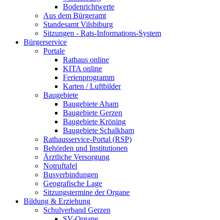
Bodenrichtwerte
Aus dem Bürgeramt
Standesamt Vilsbiburg
Sitzungen - Rats-Informations-System
Bürgerservice
Portale
Rathaus online
KITA online
Ferienprogramm
Karten / Luftbilder
Baugebiete
Baugebiete Aham
Baugebiete Gerzen
Baugebiete Kröning
Baugebiete Schalkham
Rathausservice-Portal (RSP)
Behörden und Institutionen
Ärztliche Versorgung
Notruftafel
Busverbindungen
Geografische Lage
Sitzungstermine der Organe
Bildung & Erziehung
Schulverband Gerzen
SV-Organe