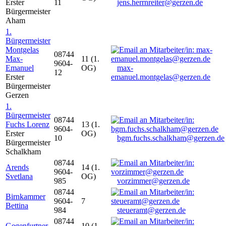
Erster
11
jens.herrnreiter@gerzen.de
Bürgermeister
Aham
1.
Bürgermeister
Montgelas
08744
Max-
11 (1.
9604-
Emanuel
OG)
max-
12
Erster
emanuel.montgelas@gerzen.de
Bürgermeister
Gerzen
1.
Bürgermeister
08744
Fuchs Lorenz
13 (1.
9604-
Erster
OG)
10
bgm.fuchs.schalkham@gerzen.de
Bürgermeister
Schalkham
08744
Arends
14 (1.
9604-
Svetlana
OG)
985
vorzimmer@gerzen.de
08744
Birnkammer
9604-
7
Bettina
984
steueramt@gerzen.de
08744
Gegenfurtner
10 (1.