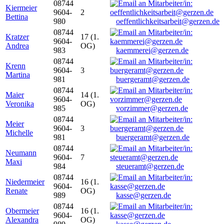
08744
Kiermeier
9604-
2
Bettina
980
oeffentlichkeitsarbeit@gerzen.de
08744
Kratzer
17 (1.
9604-
Andrea
OG)
983
kaemmerei@gerzen.de
08744
Krenn
9604-
3
Martina
981
buergeramt@gerzen.de
08744
Maier
14 (1.
9604-
Veronika
OG)
985
vorzimmer@gerzen.de
08744
Meier
9604-
3
Michelle
981
buergeramt@gerzen.de
08744
Neumann
9604-
7
Maxi
984
steueramt@gerzen.de
08744
Niedermeier
16 (1.
9604-
Renate
OG)
989
kasse@gerzen.de
08744
Obermeier
16 (1.
9604-
Alexandra
OG)