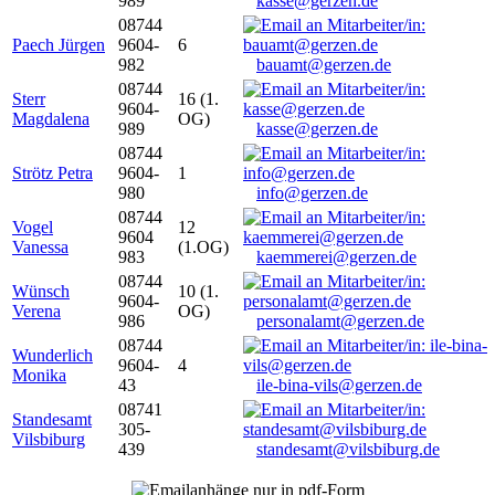
989
kasse@gerzen.de
08744
Paech Jürgen
9604-
6
982
bauamt@gerzen.de
08744
Sterr
16 (1.
9604-
Magdalena
OG)
989
kasse@gerzen.de
08744
Strötz Petra
9604-
1
980
info@gerzen.de
08744
Vogel
12
9604
Vanessa
(1.OG)
983
kaemmerei@gerzen.de
08744
Wünsch
10 (1.
9604-
Verena
OG)
986
personalamt@gerzen.de
08744
Wunderlich
9604-
4
Monika
43
ile-bina-vils@gerzen.de
08741
Standesamt
305-
Vilsbiburg
439
standesamt@vilsbiburg.de