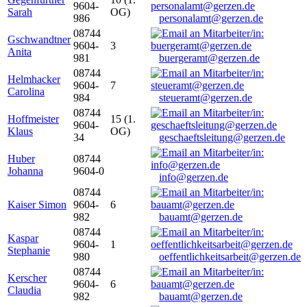
9604-
Sarah
OG)
986
personalamt@gerzen.de
08744
Gschwandtner
9604-
3
Anita
981
buergeramt@gerzen.de
08744
Helmhacker
9604-
7
Carolina
984
steueramt@gerzen.de
08744
Hoffmeister
15 (1.
9604-
Klaus
OG)
34
geschaeftsleitung@gerzen.de
Huber
08744
Johanna
9604-0
info@gerzen.de
08744
Kaiser Simon
9604-
6
982
bauamt@gerzen.de
08744
Kaspar
9604-
1
Stephanie
980
oeffentlichkeitsarbeit@gerzen.de
08744
Kerscher
9604-
6
Claudia
982
bauamt@gerzen.de