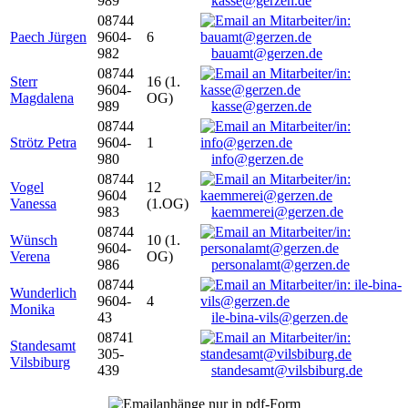
989
kasse@gerzen.de
08744
Paech Jürgen
9604-
6
982
bauamt@gerzen.de
08744
Sterr
16 (1.
9604-
Magdalena
OG)
989
kasse@gerzen.de
08744
Strötz Petra
9604-
1
980
info@gerzen.de
08744
Vogel
12
9604
Vanessa
(1.OG)
983
kaemmerei@gerzen.de
08744
Wünsch
10 (1.
9604-
Verena
OG)
986
personalamt@gerzen.de
08744
Wunderlich
9604-
4
Monika
43
ile-bina-vils@gerzen.de
08741
Standesamt
305-
Vilsbiburg
439
standesamt@vilsbiburg.de