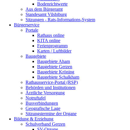
Bodenrichtwerte
Aus dem Bürgeramt
Standesamt Vilsbiburg
Sitzungen - Rats-Informations-System
Bürgerservice
Portale
Rathaus online
KITA online
Ferienprogramm
Karten / Luftbilder
Baugebiete
Baugebiete Aham
Baugebiete Gerzen
Baugebiete Kröning
Baugebiete Schalkham
Rathausservice-Portal (RSP)
Behörden und Institutionen
Ärztliche Versorgung
Notruftafel
Busverbindungen
Geografische Lage
Sitzungstermine der Organe
Bildung & Erziehung
Schulverband Gerzen
SV-Organe