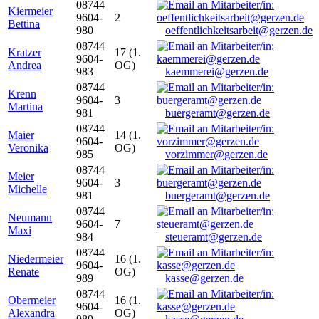
08744
Kiermeier
9604-
2
Bettina
980
oeffentlichkeitsarbeit@gerzen.de
08744
Kratzer
17 (1.
9604-
Andrea
OG)
983
kaemmerei@gerzen.de
08744
Krenn
9604-
3
Martina
981
buergeramt@gerzen.de
08744
Maier
14 (1.
9604-
Veronika
OG)
985
vorzimmer@gerzen.de
08744
Meier
9604-
3
Michelle
981
buergeramt@gerzen.de
08744
Neumann
9604-
7
Maxi
984
steueramt@gerzen.de
08744
Niedermeier
16 (1.
9604-
Renate
OG)
989
kasse@gerzen.de
08744
Obermeier
16 (1.
9604-
Alexandra
OG)