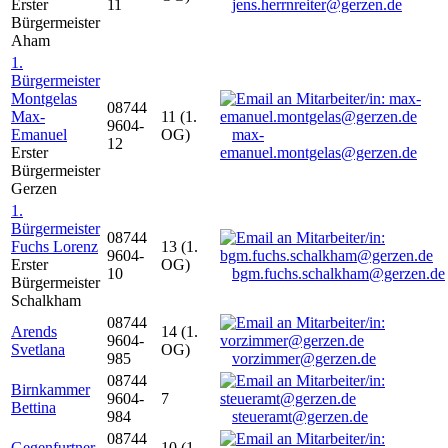
Erster
11
jens.herrnreiter@gerzen.de
Bürgermeister
Aham
1.
Bürgermeister
Montgelas
08744
Max-
11 (1.
9604-
Emanuel
OG)
max-
12
Erster
emanuel.montgelas@gerzen.de
Bürgermeister
Gerzen
1.
Bürgermeister
08744
Fuchs Lorenz
13 (1.
9604-
Erster
OG)
10
bgm.fuchs.schalkham@gerzen.de
Bürgermeister
Schalkham
08744
Arends
14 (1.
9604-
Svetlana
OG)
985
vorzimmer@gerzen.de
08744
Birnkammer
9604-
7
Bettina
984
steueramt@gerzen.de
08744
Gegenfurtner
10 (1.