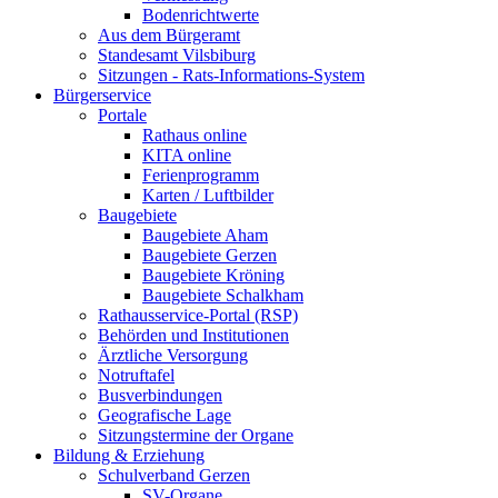
Bodenrichtwerte
Aus dem Bürgeramt
Standesamt Vilsbiburg
Sitzungen - Rats-Informations-System
Bürgerservice
Portale
Rathaus online
KITA online
Ferienprogramm
Karten / Luftbilder
Baugebiete
Baugebiete Aham
Baugebiete Gerzen
Baugebiete Kröning
Baugebiete Schalkham
Rathausservice-Portal (RSP)
Behörden und Institutionen
Ärztliche Versorgung
Notruftafel
Busverbindungen
Geografische Lage
Sitzungstermine der Organe
Bildung & Erziehung
Schulverband Gerzen
SV-Organe