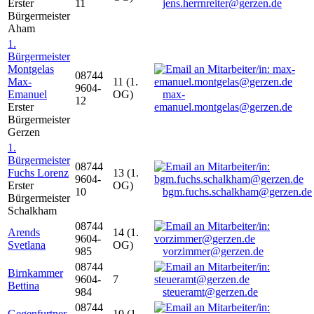
Erster
11
jens.herrnreiter@gerzen.de
Bürgermeister
Aham
1.
Bürgermeister
Montgelas
08744
Max-
11 (1.
9604-
Emanuel
OG)
max-
12
Erster
emanuel.montgelas@gerzen.de
Bürgermeister
Gerzen
1.
Bürgermeister
08744
Fuchs Lorenz
13 (1.
9604-
Erster
OG)
10
bgm.fuchs.schalkham@gerzen.de
Bürgermeister
Schalkham
08744
Arends
14 (1.
9604-
Svetlana
OG)
985
vorzimmer@gerzen.de
08744
Birnkammer
9604-
7
Bettina
984
steueramt@gerzen.de
08744
Gegenfurtner
10 (1.