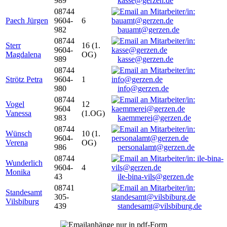
989
kasse@gerzen.de
08744
Paech Jürgen
9604-
6
982
bauamt@gerzen.de
08744
Sterr
16 (1.
9604-
Magdalena
OG)
989
kasse@gerzen.de
08744
Strötz Petra
9604-
1
980
info@gerzen.de
08744
Vogel
12
9604
Vanessa
(1.OG)
983
kaemmerei@gerzen.de
08744
Wünsch
10 (1.
9604-
Verena
OG)
986
personalamt@gerzen.de
08744
Wunderlich
9604-
4
Monika
43
ile-bina-vils@gerzen.de
08741
Standesamt
305-
Vilsbiburg
439
standesamt@vilsbiburg.de