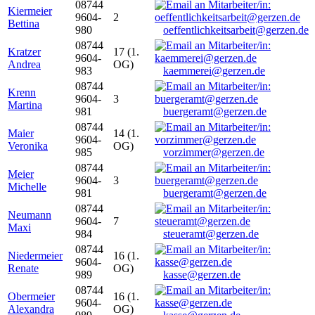
08744
Kiermeier
9604-
2
Bettina
980
oeffentlichkeitsarbeit@gerzen.de
08744
Kratzer
17 (1.
9604-
Andrea
OG)
983
kaemmerei@gerzen.de
08744
Krenn
9604-
3
Martina
981
buergeramt@gerzen.de
08744
Maier
14 (1.
9604-
Veronika
OG)
985
vorzimmer@gerzen.de
08744
Meier
9604-
3
Michelle
981
buergeramt@gerzen.de
08744
Neumann
9604-
7
Maxi
984
steueramt@gerzen.de
08744
Niedermeier
16 (1.
9604-
Renate
OG)
989
kasse@gerzen.de
08744
Obermeier
16 (1.
9604-
Alexandra
OG)