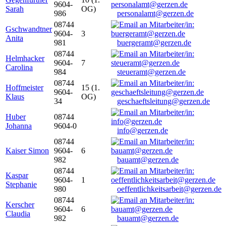
9604-
Sarah
OG)
986
personalamt@gerzen.de
08744
Gschwandtner
9604-
3
Anita
981
buergeramt@gerzen.de
08744
Helmhacker
9604-
7
Carolina
984
steueramt@gerzen.de
08744
Hoffmeister
15 (1.
9604-
Klaus
OG)
34
geschaeftsleitung@gerzen.de
Huber
08744
Johanna
9604-0
info@gerzen.de
08744
Kaiser Simon
9604-
6
982
bauamt@gerzen.de
08744
Kaspar
9604-
1
Stephanie
980
oeffentlichkeitsarbeit@gerzen.de
08744
Kerscher
9604-
6
Claudia
982
bauamt@gerzen.de