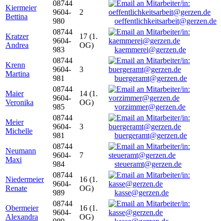
08744
Kiermeier
9604-
2
Bettina
980
oeffentlichkeitsarbeit@gerzen.de
08744
Kratzer
17 (1.
9604-
Andrea
OG)
983
kaemmerei@gerzen.de
08744
Krenn
9604-
3
Martina
981
buergeramt@gerzen.de
08744
Maier
14 (1.
9604-
Veronika
OG)
985
vorzimmer@gerzen.de
08744
Meier
9604-
3
Michelle
981
buergeramt@gerzen.de
08744
Neumann
9604-
7
Maxi
984
steueramt@gerzen.de
08744
Niedermeier
16 (1.
9604-
Renate
OG)
989
kasse@gerzen.de
08744
Obermeier
16 (1.
9604-
Alexandra
OG)