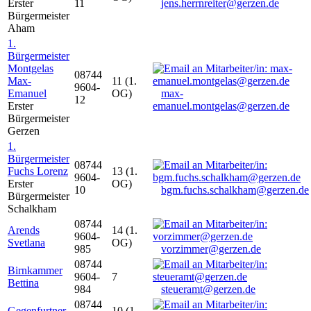
Erster
11
jens.herrnreiter@gerzen.de
Bürgermeister
Aham
1.
Bürgermeister
Montgelas
08744
Max-
11 (1.
9604-
Emanuel
OG)
max-
12
Erster
emanuel.montgelas@gerzen.de
Bürgermeister
Gerzen
1.
Bürgermeister
08744
Fuchs Lorenz
13 (1.
9604-
Erster
OG)
10
bgm.fuchs.schalkham@gerzen.de
Bürgermeister
Schalkham
08744
Arends
14 (1.
9604-
Svetlana
OG)
985
vorzimmer@gerzen.de
08744
Birnkammer
9604-
7
Bettina
984
steueramt@gerzen.de
08744
Gegenfurtner
10 (1.