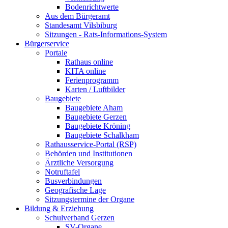
Bodenrichtwerte
Aus dem Bürgeramt
Standesamt Vilsbiburg
Sitzungen - Rats-Informations-System
Bürgerservice
Portale
Rathaus online
KITA online
Ferienprogramm
Karten / Luftbilder
Baugebiete
Baugebiete Aham
Baugebiete Gerzen
Baugebiete Kröning
Baugebiete Schalkham
Rathausservice-Portal (RSP)
Behörden und Institutionen
Ärztliche Versorgung
Notruftafel
Busverbindungen
Geografische Lage
Sitzungstermine der Organe
Bildung & Erziehung
Schulverband Gerzen
SV-Organe