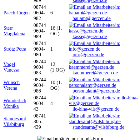
989
kasse@gerzen.de
08744
Paech Jürgen
9604-
6
982
bauamt@gerzen.de
08744
Sterr
16 (1.
9604-
Magdalena
OG)
989
kasse@gerzen.de
08744
Strötz Petra
9604-
1
980
info@gerzen.de
08744
Vogel
12
9604
Vanessa
(1.OG)
983
kaemmerei@gerzen.de
08744
Wünsch
10 (1.
9604-
Verena
OG)
986
personalamt@gerzen.de
08744
Wunderlich
9604-
4
Monika
43
ile-bina-vils@gerzen.de
08741
Standesamt
305-
Vilsbiburg
439
standesamt@vilsbiburg.de