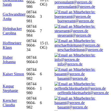
9604-
Sarah
OG)
986
personalamt@gerzen.de
08744
Gschwandtner
9604-
3
Anita
981
buergeramt@gerzen.de
08744
Helmhacker
9604-
7
Carolina
984
steueramt@gerzen.de
08744
Hoffmeister
15 (1.
9604-
Klaus
OG)
34
geschaeftsleitung@gerzen.de
Huber
08744
Johanna
9604-0
info@gerzen.de
08744
Kaiser Simon
9604-
6
982
bauamt@gerzen.de
08744
Kaspar
9604-
1
Stephanie
980
oeffentlichkeitsarbeit@gerzen.de
08744
Kerscher
9604-
6
Claudia
982
bauamt@gerzen.de