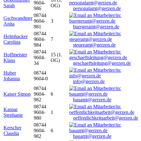
9604-
Sarah
OG)
986
personalamt@gerzen.de
08744
Gschwandtner
9604-
3
Anita
981
buergeramt@gerzen.de
08744
Helmhacker
9604-
7
Carolina
984
steueramt@gerzen.de
08744
Hoffmeister
15 (1.
9604-
Klaus
OG)
34
geschaeftsleitung@gerzen.de
Huber
08744
Johanna
9604-0
info@gerzen.de
08744
Kaiser Simon
9604-
6
982
bauamt@gerzen.de
08744
Kaspar
9604-
1
Stephanie
980
oeffentlichkeitsarbeit@gerzen.de
08744
Kerscher
9604-
6
Claudia
982
bauamt@gerzen.de