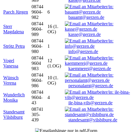
989
kasse@gerzen.de
08744
Paech Jürgen
9604-
6
982
bauamt@gerzen.de
08744
Sterr
16 (1.
9604-
Magdalena
OG)
989
kasse@gerzen.de
08744
Strötz Petra
9604-
1
980
info@gerzen.de
08744
Vogel
12
9604
Vanessa
(1.OG)
983
kaemmerei@gerzen.de
08744
Wünsch
10 (1.
9604-
Verena
OG)
986
personalamt@gerzen.de
08744
Wunderlich
9604-
4
Monika
43
ile-bina-vils@gerzen.de
08741
Standesamt
305-
Vilsbiburg
439
standesamt@vilsbiburg.de