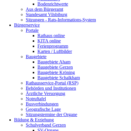
Bodenrichtwerte
Aus dem Bürgeramt
Standesamt Vilsbiburg
Sitzungen - Rats-Informations-System
Bürgerservice
Portale
Rathaus online
KITA online
Ferienprogramm
Karten / Luftbilder
Baugebiete
Baugebiete Aham
Baugebiete Gerzen
Baugebiete Kröning
Baugebiete Schalkham
Rathausservice-Portal (RSP)
Behörden und Institutionen
Ärztliche Versorgung
Notruftafel
Busverbindungen
Geografische Lage
Sitzungstermine der Organe
Bildung & Erziehung
Schulverband Gerzen
SV-Organe