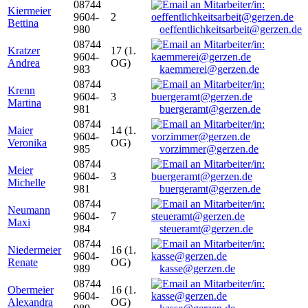
08744
Kiermeier
9604-
2
Bettina
980
oeffentlichkeitsarbeit@gerzen.de
08744
Kratzer
17 (1.
9604-
Andrea
OG)
983
kaemmerei@gerzen.de
08744
Krenn
9604-
3
Martina
981
buergeramt@gerzen.de
08744
Maier
14 (1.
9604-
Veronika
OG)
985
vorzimmer@gerzen.de
08744
Meier
9604-
3
Michelle
981
buergeramt@gerzen.de
08744
Neumann
9604-
7
Maxi
984
steueramt@gerzen.de
08744
Niedermeier
16 (1.
9604-
Renate
OG)
989
kasse@gerzen.de
08744
Obermeier
16 (1.
9604-
Alexandra
OG)