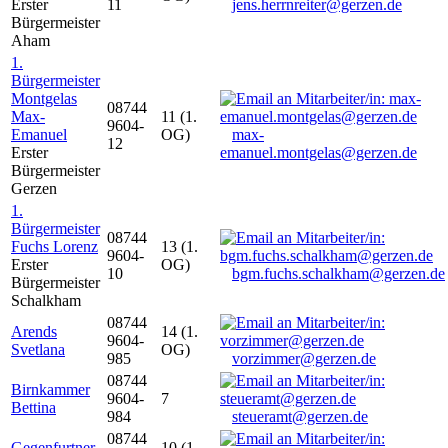
Erster
11
jens.herrnreiter@gerzen.de
Bürgermeister
Aham
1.
Bürgermeister
Montgelas
08744
Max-
11 (1.
9604-
Emanuel
OG)
max-
12
Erster
emanuel.montgelas@gerzen.de
Bürgermeister
Gerzen
1.
Bürgermeister
08744
Fuchs Lorenz
13 (1.
9604-
Erster
OG)
10
bgm.fuchs.schalkham@gerzen.de
Bürgermeister
Schalkham
08744
Arends
14 (1.
9604-
Svetlana
OG)
985
vorzimmer@gerzen.de
08744
Birnkammer
9604-
7
Bettina
984
steueramt@gerzen.de
08744
Gegenfurtner
10 (1.