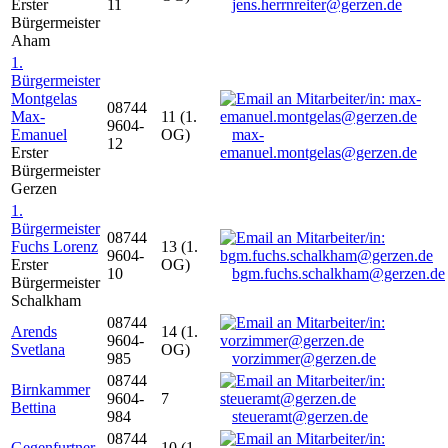
Erster
11
jens.herrnreiter@gerzen.de
Bürgermeister
Aham
1.
Bürgermeister
Montgelas
08744
Max-
11 (1.
9604-
Emanuel
OG)
max-
12
Erster
emanuel.montgelas@gerzen.de
Bürgermeister
Gerzen
1.
Bürgermeister
08744
Fuchs Lorenz
13 (1.
9604-
Erster
OG)
10
bgm.fuchs.schalkham@gerzen.de
Bürgermeister
Schalkham
08744
Arends
14 (1.
9604-
Svetlana
OG)
985
vorzimmer@gerzen.de
08744
Birnkammer
9604-
7
Bettina
984
steueramt@gerzen.de
08744
Gegenfurtner
10 (1.