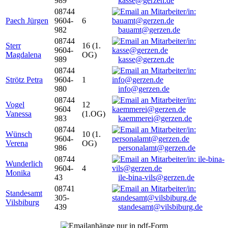
989
kasse@gerzen.de
08744
Paech Jürgen
9604-
6
982
bauamt@gerzen.de
08744
Sterr
16 (1.
9604-
Magdalena
OG)
989
kasse@gerzen.de
08744
Strötz Petra
9604-
1
980
info@gerzen.de
08744
Vogel
12
9604
Vanessa
(1.OG)
983
kaemmerei@gerzen.de
08744
Wünsch
10 (1.
9604-
Verena
OG)
986
personalamt@gerzen.de
08744
Wunderlich
9604-
4
Monika
43
ile-bina-vils@gerzen.de
08741
Standesamt
305-
Vilsbiburg
439
standesamt@vilsbiburg.de