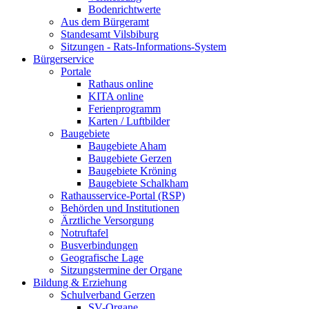
Bodenrichtwerte
Aus dem Bürgeramt
Standesamt Vilsbiburg
Sitzungen - Rats-Informations-System
Bürgerservice
Portale
Rathaus online
KITA online
Ferienprogramm
Karten / Luftbilder
Baugebiete
Baugebiete Aham
Baugebiete Gerzen
Baugebiete Kröning
Baugebiete Schalkham
Rathausservice-Portal (RSP)
Behörden und Institutionen
Ärztliche Versorgung
Notruftafel
Busverbindungen
Geografische Lage
Sitzungstermine der Organe
Bildung & Erziehung
Schulverband Gerzen
SV-Organe