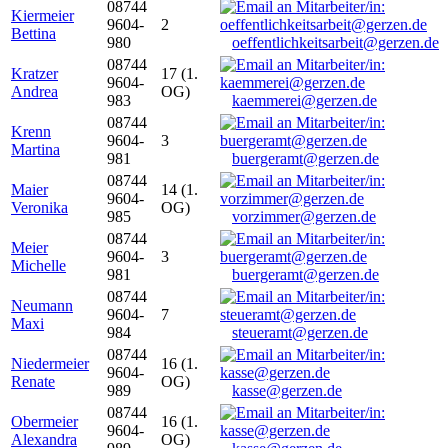
08744
Kiermeier
9604-
2
Bettina
980
oeffentlichkeitsarbeit@gerzen.de
08744
Kratzer
17 (1.
9604-
Andrea
OG)
983
kaemmerei@gerzen.de
08744
Krenn
9604-
3
Martina
981
buergeramt@gerzen.de
08744
Maier
14 (1.
9604-
Veronika
OG)
985
vorzimmer@gerzen.de
08744
Meier
9604-
3
Michelle
981
buergeramt@gerzen.de
08744
Neumann
9604-
7
Maxi
984
steueramt@gerzen.de
08744
Niedermeier
16 (1.
9604-
Renate
OG)
989
kasse@gerzen.de
08744
Obermeier
16 (1.
9604-
Alexandra
OG)