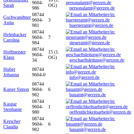
9604-
Sarah
OG)
986
personalamt@gerzen.de
08744
Gschwandtner
9604-
3
Anita
981
buergeramt@gerzen.de
08744
Helmhacker
9604-
7
Carolina
984
steueramt@gerzen.de
08744
Hoffmeister
15 (1.
9604-
Klaus
OG)
34
geschaeftsleitung@gerzen.de
Huber
08744
Johanna
9604-0
info@gerzen.de
08744
Kaiser Simon
9604-
6
982
bauamt@gerzen.de
08744
Kaspar
9604-
1
Stephanie
980
oeffentlichkeitsarbeit@gerzen.de
08744
Kerscher
9604-
6
Claudia
982
bauamt@gerzen.de