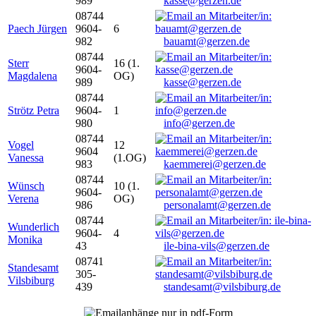
989
kasse@gerzen.de
08744
Paech Jürgen
9604-
6
982
bauamt@gerzen.de
08744
Sterr
16 (1.
9604-
Magdalena
OG)
989
kasse@gerzen.de
08744
Strötz Petra
9604-
1
980
info@gerzen.de
08744
Vogel
12
9604
Vanessa
(1.OG)
983
kaemmerei@gerzen.de
08744
Wünsch
10 (1.
9604-
Verena
OG)
986
personalamt@gerzen.de
08744
Wunderlich
9604-
4
Monika
43
ile-bina-vils@gerzen.de
08741
Standesamt
305-
Vilsbiburg
439
standesamt@vilsbiburg.de