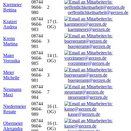
08744
Kiermeier
9604-
2
Bettina
980
oeffentlichkeitsarbeit@gerzen.de
08744
Kratzer
17 (1.
9604-
Andrea
OG)
983
kaemmerei@gerzen.de
08744
Krenn
9604-
3
Martina
981
buergeramt@gerzen.de
08744
Maier
14 (1.
9604-
Veronika
OG)
985
vorzimmer@gerzen.de
08744
Meier
9604-
3
Michelle
981
buergeramt@gerzen.de
08744
Neumann
9604-
7
Maxi
984
steueramt@gerzen.de
08744
Niedermeier
16 (1.
9604-
Renate
OG)
989
kasse@gerzen.de
08744
Obermeier
16 (1.
9604-
Alexandra
OG)