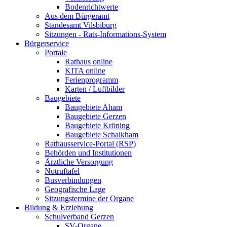
Bodenrichtwerte
Aus dem Bürgeramt
Standesamt Vilsbiburg
Sitzungen - Rats-Informations-System
Bürgerservice
Portale
Rathaus online
KITA online
Ferienprogramm
Karten / Luftbilder
Baugebiete
Baugebiete Aham
Baugebiete Gerzen
Baugebiete Kröning
Baugebiete Schalkham
Rathausservice-Portal (RSP)
Behörden und Institutionen
Ärztliche Versorgung
Notruftafel
Busverbindungen
Geografische Lage
Sitzungstermine der Organe
Bildung & Erziehung
Schulverband Gerzen
SV-Organe