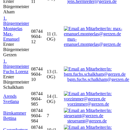
Erster
11
jens.herrnreiter@gerzen.de
Bürgermeister
Aham
1.
Bürgermeister
Montgelas
08744
Max-
11 (1.
9604-
Emanuel
OG)
max-
12
Erster
emanuel.montgelas@gerzen.de
Bürgermeister
Gerzen
1.
Bürgermeister
08744
Fuchs Lorenz
13 (1.
9604-
Erster
OG)
10
bgm.fuchs.schalkham@gerzen.de
Bürgermeister
Schalkham
08744
Arends
14 (1.
9604-
Svetlana
OG)
985
vorzimmer@gerzen.de
08744
Birnkammer
9604-
7
Bettina
984
steueramt@gerzen.de
08744
Gegenfurtner
10 (1.