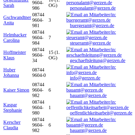
9604-
Sarah
OG)
986
personalamt@gerzen.de
08744
Gschwandtner
9604-
3
Anita
981
buergeramt@gerzen.de
08744
Helmhacker
9604-
7
Carolina
984
steueramt@gerzen.de
08744
Hoffmeister
15 (1.
9604-
Klaus
OG)
34
geschaeftsleitung@gerzen.de
Huber
08744
Johanna
9604-0
info@gerzen.de
08744
Kaiser Simon
9604-
6
982
bauamt@gerzen.de
08744
Kaspar
9604-
1
Stephanie
980
oeffentlichkeitsarbeit@gerzen.de
08744
Kerscher
9604-
6
Claudia
982
bauamt@gerzen.de