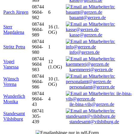
989
kasse@gerzen.de
08744
Paech Jürgen
9604-
6
982
bauamt@gerzen.de
08744
Sterr
16 (1.
9604-
Magdalena
OG)
989
kasse@gerzen.de
08744
Strötz Petra
9604-
1
980
info@gerzen.de
08744
Vogel
12
9604
Vanessa
(1.OG)
983
kaemmerei@gerzen.de
08744
Wünsch
10 (1.
9604-
Verena
OG)
986
personalamt@gerzen.de
08744
Wunderlich
9604-
4
Monika
43
ile-bina-vils@gerzen.de
08741
Standesamt
305-
Vilsbiburg
439
standesamt@vilsbiburg.de