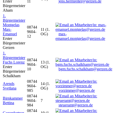
Erster
11
jens.herrnreiter@gerzen.de
Bürgermeister
Aham
1.
Bürgermeister
Montgelas
08744
Max-
11 (1.
9604-
Emanuel
OG)
max-
12
Erster
emanuel.montgelas@gerzen.de
Bürgermeister
Gerzen
1.
Bürgermeister
08744
Fuchs Lorenz
13 (1.
9604-
Erster
OG)
10
bgm.fuchs.schalkham@gerzen.de
Bürgermeister
Schalkham
08744
Arends
14 (1.
9604-
Svetlana
OG)
985
vorzimmer@gerzen.de
08744
Birnkammer
9604-
7
Bettina
984
steueramt@gerzen.de
08744
Gegenfurtner
10 (1.