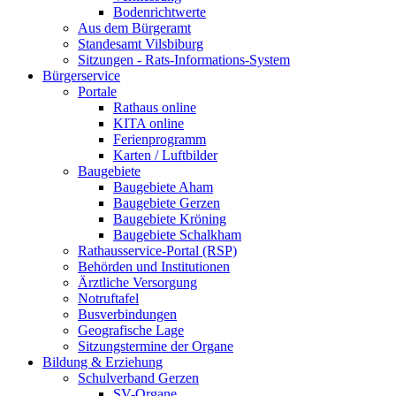
Bodenrichtwerte
Aus dem Bürgeramt
Standesamt Vilsbiburg
Sitzungen - Rats-Informations-System
Bürgerservice
Portale
Rathaus online
KITA online
Ferienprogramm
Karten / Luftbilder
Baugebiete
Baugebiete Aham
Baugebiete Gerzen
Baugebiete Kröning
Baugebiete Schalkham
Rathausservice-Portal (RSP)
Behörden und Institutionen
Ärztliche Versorgung
Notruftafel
Busverbindungen
Geografische Lage
Sitzungstermine der Organe
Bildung & Erziehung
Schulverband Gerzen
SV-Organe