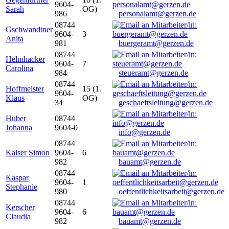
9604-
Sarah
OG)
986
personalamt@gerzen.de
08744
Gschwandtner
9604-
3
Anita
981
buergeramt@gerzen.de
08744
Helmhacker
9604-
7
Carolina
984
steueramt@gerzen.de
08744
Hoffmeister
15 (1.
9604-
Klaus
OG)
34
geschaeftsleitung@gerzen.de
Huber
08744
Johanna
9604-0
info@gerzen.de
08744
Kaiser Simon
9604-
6
982
bauamt@gerzen.de
08744
Kaspar
9604-
1
Stephanie
980
oeffentlichkeitsarbeit@gerzen.de
08744
Kerscher
9604-
6
Claudia
982
bauamt@gerzen.de