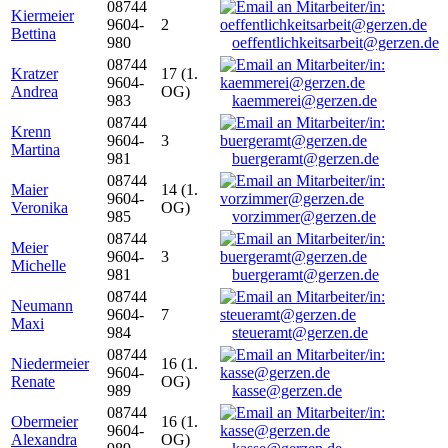
08744
Kiermeier
9604-
2
Bettina
980
oeffentlichkeitsarbeit@gerzen.de
08744
Kratzer
17 (1.
9604-
Andrea
OG)
983
kaemmerei@gerzen.de
08744
Krenn
9604-
3
Martina
981
buergeramt@gerzen.de
08744
Maier
14 (1.
9604-
Veronika
OG)
985
vorzimmer@gerzen.de
08744
Meier
9604-
3
Michelle
981
buergeramt@gerzen.de
08744
Neumann
9604-
7
Maxi
984
steueramt@gerzen.de
08744
Niedermeier
16 (1.
9604-
Renate
OG)
989
kasse@gerzen.de
08744
Obermeier
16 (1.
9604-
Alexandra
OG)