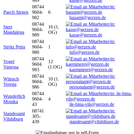
989
kasse@gerzen.de
08744
Paech Jürgen
9604-
6
982
bauamt@gerzen.de
08744
Sterr
16 (1.
9604-
Magdalena
OG)
989
kasse@gerzen.de
08744
Strötz Petra
9604-
1
980
info@gerzen.de
08744
Vogel
12
9604
Vanessa
(1.OG)
983
kaemmerei@gerzen.de
08744
Wünsch
10 (1.
9604-
Verena
OG)
986
personalamt@gerzen.de
08744
Wunderlich
9604-
4
Monika
43
ile-bina-vils@gerzen.de
08741
Standesamt
305-
Vilsbiburg
439
standesamt@vilsbiburg.de