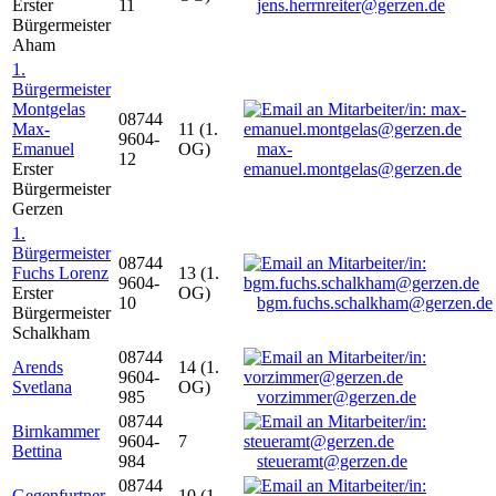
Erster
11
jens.herrnreiter@gerzen.de
Bürgermeister
Aham
1.
Bürgermeister
Montgelas
08744
Max-
11 (1.
9604-
Emanuel
OG)
max-
12
Erster
emanuel.montgelas@gerzen.de
Bürgermeister
Gerzen
1.
Bürgermeister
08744
Fuchs Lorenz
13 (1.
9604-
Erster
OG)
10
bgm.fuchs.schalkham@gerzen.de
Bürgermeister
Schalkham
08744
Arends
14 (1.
9604-
Svetlana
OG)
985
vorzimmer@gerzen.de
08744
Birnkammer
9604-
7
Bettina
984
steueramt@gerzen.de
08744
Gegenfurtner
10 (1.