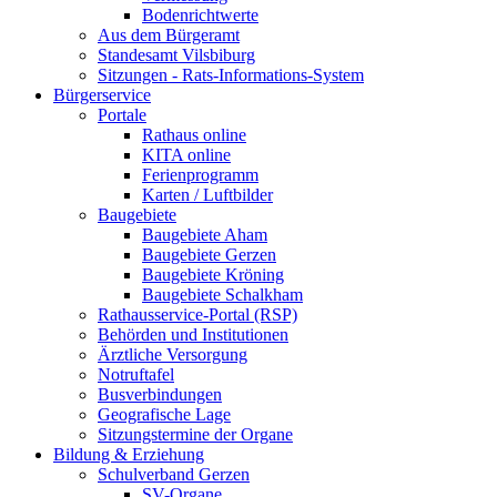
Bodenrichtwerte
Aus dem Bürgeramt
Standesamt Vilsbiburg
Sitzungen - Rats-Informations-System
Bürgerservice
Portale
Rathaus online
KITA online
Ferienprogramm
Karten / Luftbilder
Baugebiete
Baugebiete Aham
Baugebiete Gerzen
Baugebiete Kröning
Baugebiete Schalkham
Rathausservice-Portal (RSP)
Behörden und Institutionen
Ärztliche Versorgung
Notruftafel
Busverbindungen
Geografische Lage
Sitzungstermine der Organe
Bildung & Erziehung
Schulverband Gerzen
SV-Organe