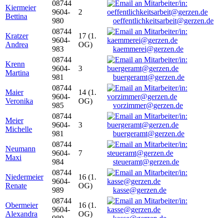
08744
Kiermeier
9604-
2
Bettina
980
oeffentlichkeitsarbeit@gerzen.de
08744
Kratzer
17 (1.
9604-
Andrea
OG)
983
kaemmerei@gerzen.de
08744
Krenn
9604-
3
Martina
981
buergeramt@gerzen.de
08744
Maier
14 (1.
9604-
Veronika
OG)
985
vorzimmer@gerzen.de
08744
Meier
9604-
3
Michelle
981
buergeramt@gerzen.de
08744
Neumann
9604-
7
Maxi
984
steueramt@gerzen.de
08744
Niedermeier
16 (1.
9604-
Renate
OG)
989
kasse@gerzen.de
08744
Obermeier
16 (1.
9604-
Alexandra
OG)