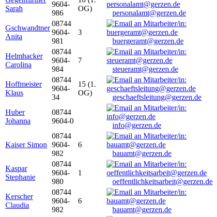
9604-
Sarah
OG)
986
personalamt@gerzen.de
08744
Gschwandtner
9604-
3
Anita
981
buergeramt@gerzen.de
08744
Helmhacker
9604-
7
Carolina
984
steueramt@gerzen.de
08744
Hoffmeister
15 (1.
9604-
Klaus
OG)
34
geschaeftsleitung@gerzen.de
Huber
08744
Johanna
9604-0
info@gerzen.de
08744
Kaiser Simon
9604-
6
982
bauamt@gerzen.de
08744
Kaspar
9604-
1
Stephanie
980
oeffentlichkeitsarbeit@gerzen.de
08744
Kerscher
9604-
6
Claudia
982
bauamt@gerzen.de