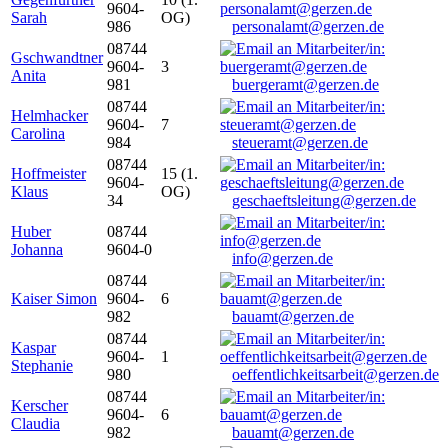
9604-
Sarah
OG)
986
personalamt@gerzen.de
08744
Gschwandtner
9604-
3
Anita
981
buergeramt@gerzen.de
08744
Helmhacker
9604-
7
Carolina
984
steueramt@gerzen.de
08744
Hoffmeister
15 (1.
9604-
Klaus
OG)
34
geschaeftsleitung@gerzen.de
Huber
08744
Johanna
9604-0
info@gerzen.de
08744
Kaiser Simon
9604-
6
982
bauamt@gerzen.de
08744
Kaspar
9604-
1
Stephanie
980
oeffentlichkeitsarbeit@gerzen.de
08744
Kerscher
9604-
6
Claudia
982
bauamt@gerzen.de