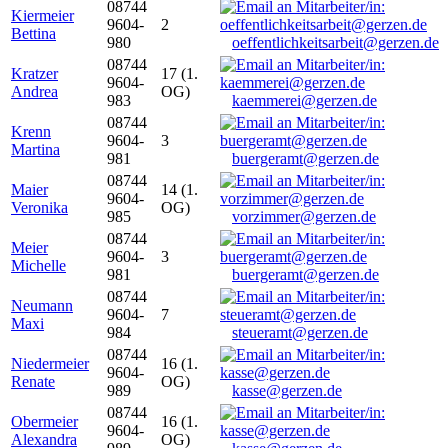
08744
Kiermeier
9604-
2
Bettina
980
oeffentlichkeitsarbeit@gerzen.de
08744
Kratzer
17 (1.
9604-
Andrea
OG)
983
kaemmerei@gerzen.de
08744
Krenn
9604-
3
Martina
981
buergeramt@gerzen.de
08744
Maier
14 (1.
9604-
Veronika
OG)
985
vorzimmer@gerzen.de
08744
Meier
9604-
3
Michelle
981
buergeramt@gerzen.de
08744
Neumann
9604-
7
Maxi
984
steueramt@gerzen.de
08744
Niedermeier
16 (1.
9604-
Renate
OG)
989
kasse@gerzen.de
08744
Obermeier
16 (1.
9604-
Alexandra
OG)