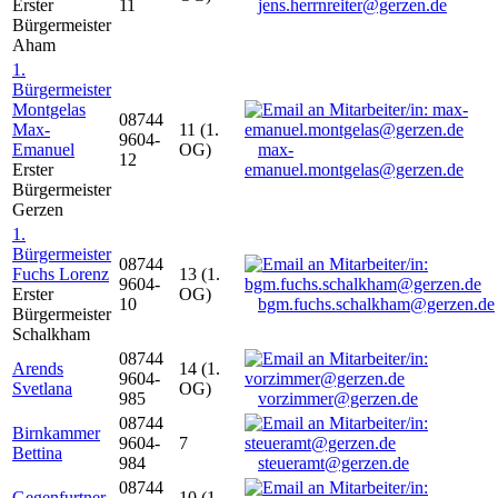
Erster
11
jens.herrnreiter@gerzen.de
Bürgermeister
Aham
1.
Bürgermeister
Montgelas
08744
Max-
11 (1.
9604-
Emanuel
OG)
max-
12
Erster
emanuel.montgelas@gerzen.de
Bürgermeister
Gerzen
1.
Bürgermeister
08744
Fuchs Lorenz
13 (1.
9604-
Erster
OG)
10
bgm.fuchs.schalkham@gerzen.de
Bürgermeister
Schalkham
08744
Arends
14 (1.
9604-
Svetlana
OG)
985
vorzimmer@gerzen.de
08744
Birnkammer
9604-
7
Bettina
984
steueramt@gerzen.de
08744
Gegenfurtner
10 (1.