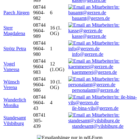
989
kasse@gerzen.de
08744
Paech Jürgen
9604-
6
982
bauamt@gerzen.de
08744
Sterr
16 (1.
9604-
Magdalena
OG)
989
kasse@gerzen.de
08744
Strötz Petra
9604-
1
980
info@gerzen.de
08744
Vogel
12
9604
Vanessa
(1.OG)
983
kaemmerei@gerzen.de
08744
Wünsch
10 (1.
9604-
Verena
OG)
986
personalamt@gerzen.de
08744
Wunderlich
9604-
4
Monika
43
ile-bina-vils@gerzen.de
08741
Standesamt
305-
Vilsbiburg
439
standesamt@vilsbiburg.de