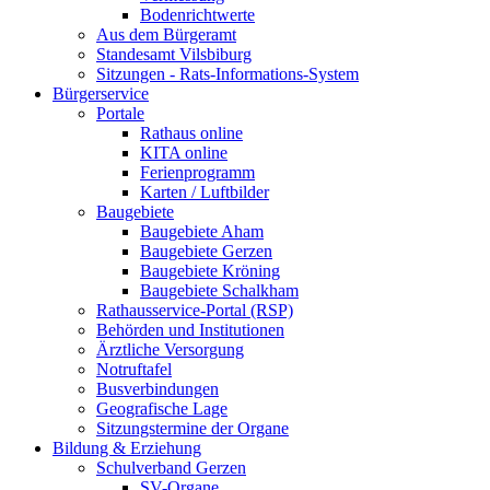
Bodenrichtwerte
Aus dem Bürgeramt
Standesamt Vilsbiburg
Sitzungen - Rats-Informations-System
Bürgerservice
Portale
Rathaus online
KITA online
Ferienprogramm
Karten / Luftbilder
Baugebiete
Baugebiete Aham
Baugebiete Gerzen
Baugebiete Kröning
Baugebiete Schalkham
Rathausservice-Portal (RSP)
Behörden und Institutionen
Ärztliche Versorgung
Notruftafel
Busverbindungen
Geografische Lage
Sitzungstermine der Organe
Bildung & Erziehung
Schulverband Gerzen
SV-Organe