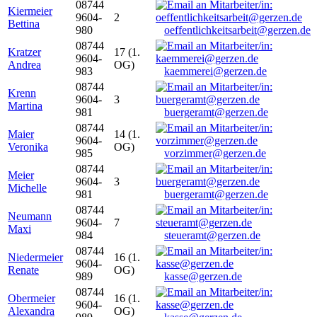
08744
Kiermeier
9604-
2
Bettina
980
oeffentlichkeitsarbeit@gerzen.de
08744
Kratzer
17 (1.
9604-
Andrea
OG)
983
kaemmerei@gerzen.de
08744
Krenn
9604-
3
Martina
981
buergeramt@gerzen.de
08744
Maier
14 (1.
9604-
Veronika
OG)
985
vorzimmer@gerzen.de
08744
Meier
9604-
3
Michelle
981
buergeramt@gerzen.de
08744
Neumann
9604-
7
Maxi
984
steueramt@gerzen.de
08744
Niedermeier
16 (1.
9604-
Renate
OG)
989
kasse@gerzen.de
08744
Obermeier
16 (1.
9604-
Alexandra
OG)