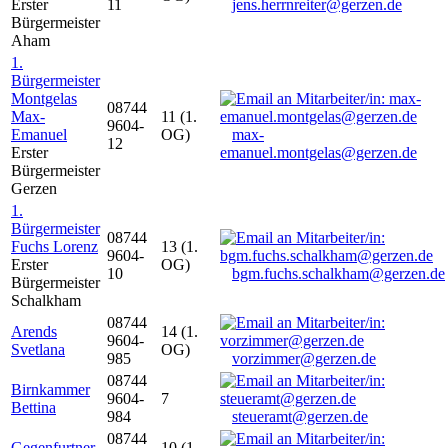
Erster
11
jens.herrnreiter@gerzen.de
Bürgermeister
Aham
1.
Bürgermeister
Montgelas
08744
Max-
11 (1.
9604-
Emanuel
OG)
max-
12
Erster
emanuel.montgelas@gerzen.de
Bürgermeister
Gerzen
1.
Bürgermeister
08744
Fuchs Lorenz
13 (1.
9604-
Erster
OG)
10
bgm.fuchs.schalkham@gerzen.de
Bürgermeister
Schalkham
08744
Arends
14 (1.
9604-
Svetlana
OG)
985
vorzimmer@gerzen.de
08744
Birnkammer
9604-
7
Bettina
984
steueramt@gerzen.de
08744
Gegenfurtner
10 (1.