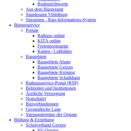
Bodenrichtwerte
Aus dem Bürgeramt
Standesamt Vilsbiburg
Sitzungen - Rats-Informations-System
Bürgerservice
Portale
Rathaus online
KITA online
Ferienprogramm
Karten / Luftbilder
Baugebiete
Baugebiete Aham
Baugebiete Gerzen
Baugebiete Kröning
Baugebiete Schalkham
Rathausservice-Portal (RSP)
Behörden und Institutionen
Ärztliche Versorgung
Notruftafel
Busverbindungen
Geografische Lage
Sitzungstermine der Organe
Bildung & Erziehung
Schulverband Gerzen
SV-Organe