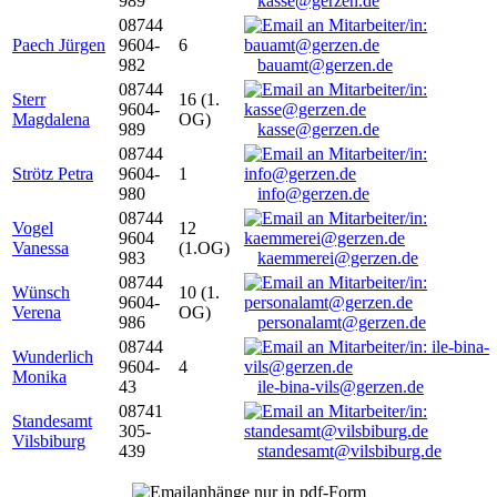
989
kasse@gerzen.de
08744
Paech Jürgen
9604-
6
982
bauamt@gerzen.de
08744
Sterr
16 (1.
9604-
Magdalena
OG)
989
kasse@gerzen.de
08744
Strötz Petra
9604-
1
980
info@gerzen.de
08744
Vogel
12
9604
Vanessa
(1.OG)
983
kaemmerei@gerzen.de
08744
Wünsch
10 (1.
9604-
Verena
OG)
986
personalamt@gerzen.de
08744
Wunderlich
9604-
4
Monika
43
ile-bina-vils@gerzen.de
08741
Standesamt
305-
Vilsbiburg
439
standesamt@vilsbiburg.de