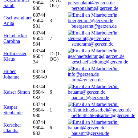
9604-
Sarah
OG)
986
personalamt@gerzen.de
08744
Gschwandtner
9604-
3
Anita
981
buergeramt@gerzen.de
08744
Helmhacker
9604-
7
Carolina
984
steueramt@gerzen.de
08744
Hoffmeister
15 (1.
9604-
Klaus
OG)
34
geschaeftsleitung@gerzen.de
Huber
08744
Johanna
9604-0
info@gerzen.de
08744
Kaiser Simon
9604-
6
982
bauamt@gerzen.de
08744
Kaspar
9604-
1
Stephanie
980
oeffentlichkeitsarbeit@gerzen.de
08744
Kerscher
9604-
6
Claudia
982
bauamt@gerzen.de