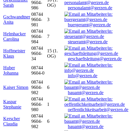
9604-
Sarah
OG)
986
personalamt@gerzen.de
08744
Gschwandtner
9604-
3
Anita
981
buergeramt@gerzen.de
08744
Helmhacker
9604-
7
Carolina
984
steueramt@gerzen.de
08744
Hoffmeister
15 (1.
9604-
Klaus
OG)
34
geschaeftsleitung@gerzen.de
Huber
08744
Johanna
9604-0
info@gerzen.de
08744
Kaiser Simon
9604-
6
982
bauamt@gerzen.de
08744
Kaspar
9604-
1
Stephanie
980
oeffentlichkeitsarbeit@gerzen.de
08744
Kerscher
9604-
6
Claudia
982
bauamt@gerzen.de