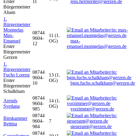
Erster
11
jens.herrnreiter@gerzen.de
Bürgermeister
Aham
1.
Bürgermeister
Montgelas
08744
Max-
11 (1.
9604-
Emanuel
OG)
max-
12
Erster
emanuel.montgelas@gerzen.de
Bürgermeister
Gerzen
1.
Bürgermeister
08744
Fuchs Lorenz
13 (1.
9604-
Erster
OG)
10
bgm.fuchs.schalkham@gerzen.de
Bürgermeister
Schalkham
08744
Arends
14 (1.
9604-
Svetlana
OG)
985
vorzimmer@gerzen.de
08744
Birnkammer
9604-
7
Bettina
984
steueramt@gerzen.de
08744
Gegenfurtner
10 (1.