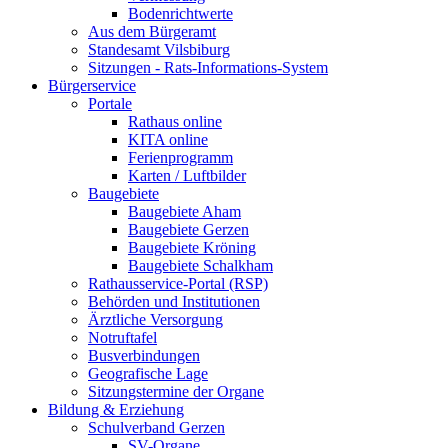
Bodenrichtwerte
Aus dem Bürgeramt
Standesamt Vilsbiburg
Sitzungen - Rats-Informations-System
Bürgerservice
Portale
Rathaus online
KITA online
Ferienprogramm
Karten / Luftbilder
Baugebiete
Baugebiete Aham
Baugebiete Gerzen
Baugebiete Kröning
Baugebiete Schalkham
Rathausservice-Portal (RSP)
Behörden und Institutionen
Ärztliche Versorgung
Notruftafel
Busverbindungen
Geografische Lage
Sitzungstermine der Organe
Bildung & Erziehung
Schulverband Gerzen
SV-Organe