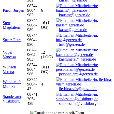
989
kasse@gerzen.de
08744
Paech Jürgen
9604-
6
982
bauamt@gerzen.de
08744
Sterr
16 (1.
9604-
Magdalena
OG)
989
kasse@gerzen.de
08744
Strötz Petra
9604-
1
980
info@gerzen.de
08744
Vogel
12
9604
Vanessa
(1.OG)
983
kaemmerei@gerzen.de
08744
Wünsch
10 (1.
9604-
Verena
OG)
986
personalamt@gerzen.de
08744
Wunderlich
9604-
4
Monika
43
ile-bina-vils@gerzen.de
08741
Standesamt
305-
Vilsbiburg
439
standesamt@vilsbiburg.de