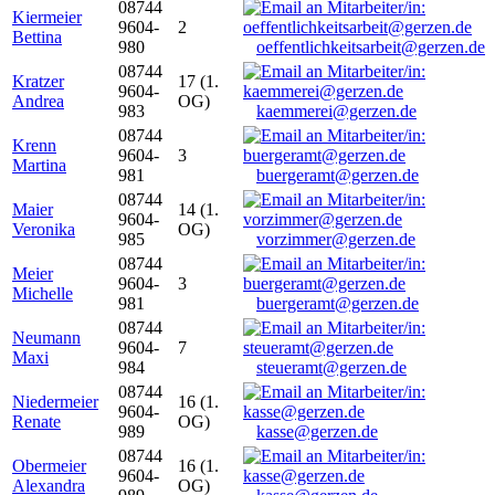
08744
Kiermeier
9604-
2
Bettina
980
oeffentlichkeitsarbeit@gerzen.de
08744
Kratzer
17 (1.
9604-
Andrea
OG)
983
kaemmerei@gerzen.de
08744
Krenn
9604-
3
Martina
981
buergeramt@gerzen.de
08744
Maier
14 (1.
9604-
Veronika
OG)
985
vorzimmer@gerzen.de
08744
Meier
9604-
3
Michelle
981
buergeramt@gerzen.de
08744
Neumann
9604-
7
Maxi
984
steueramt@gerzen.de
08744
Niedermeier
16 (1.
9604-
Renate
OG)
989
kasse@gerzen.de
08744
Obermeier
16 (1.
9604-
Alexandra
OG)