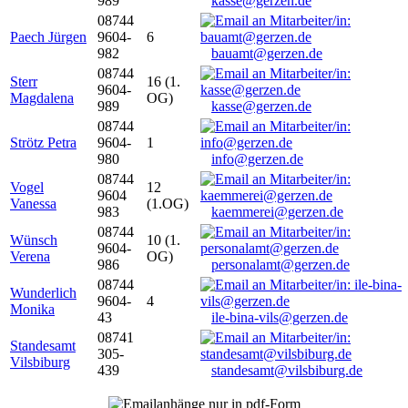
989
kasse@gerzen.de
08744
Paech Jürgen
9604-
6
982
bauamt@gerzen.de
08744
Sterr
16 (1.
9604-
Magdalena
OG)
989
kasse@gerzen.de
08744
Strötz Petra
9604-
1
980
info@gerzen.de
08744
Vogel
12
9604
Vanessa
(1.OG)
983
kaemmerei@gerzen.de
08744
Wünsch
10 (1.
9604-
Verena
OG)
986
personalamt@gerzen.de
08744
Wunderlich
9604-
4
Monika
43
ile-bina-vils@gerzen.de
08741
Standesamt
305-
Vilsbiburg
439
standesamt@vilsbiburg.de