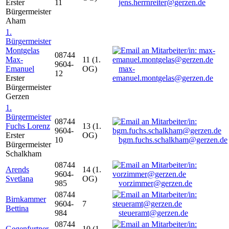
Erster
11
jens.herrnreiter@gerzen.de
Bürgermeister
Aham
1.
Bürgermeister
Montgelas
08744
Max-
11 (1.
9604-
Emanuel
OG)
max-
12
Erster
emanuel.montgelas@gerzen.de
Bürgermeister
Gerzen
1.
Bürgermeister
08744
Fuchs Lorenz
13 (1.
9604-
Erster
OG)
10
bgm.fuchs.schalkham@gerzen.de
Bürgermeister
Schalkham
08744
Arends
14 (1.
9604-
Svetlana
OG)
985
vorzimmer@gerzen.de
08744
Birnkammer
9604-
7
Bettina
984
steueramt@gerzen.de
08744
Gegenfurtner
10 (1.