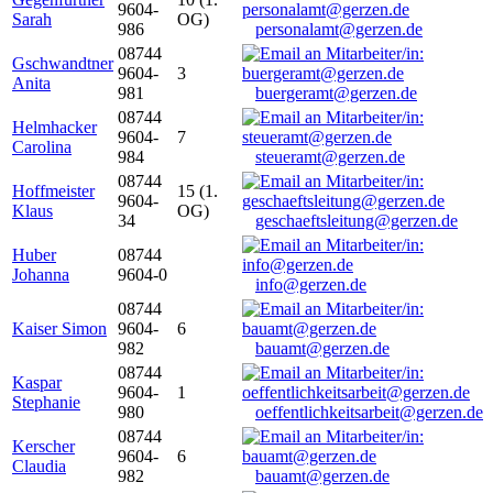
9604-
Sarah
OG)
986
personalamt@gerzen.de
08744
Gschwandtner
9604-
3
Anita
981
buergeramt@gerzen.de
08744
Helmhacker
9604-
7
Carolina
984
steueramt@gerzen.de
08744
Hoffmeister
15 (1.
9604-
Klaus
OG)
34
geschaeftsleitung@gerzen.de
Huber
08744
Johanna
9604-0
info@gerzen.de
08744
Kaiser Simon
9604-
6
982
bauamt@gerzen.de
08744
Kaspar
9604-
1
Stephanie
980
oeffentlichkeitsarbeit@gerzen.de
08744
Kerscher
9604-
6
Claudia
982
bauamt@gerzen.de