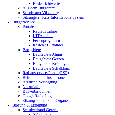
Bodenrichtwerte
Aus dem Bürgeramt
Standesamt Vilsbiburg
Sitzungen - Rats-Informations-System
Bürgerservice
Portale
Rathaus online
KITA online
Ferienprogramm
Karten / Luftbilder
Baugebiete
Baugebiete Aham
Baugebiete Gerzen
Baugebiete Kröning
Baugebiete Schalkham
Rathausservice-Portal (RSP)
Behörden und Institutionen
Ärztliche Versorgung
Notruftafel
Busverbindungen
Geografische Lage
Sitzungstermine der Organe
Bildung & Erziehung
Schulverband Gerzen
SV-Organe