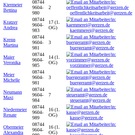
08744
Kiermeier
9604-
2
Bettina
980
oeffentlichkeitsarbeit@gerzen.de
08744
Kratzer
17 (1.
9604-
Andrea
OG)
983
kaemmerei@gerzen.de
08744
Krenn
9604-
3
Martina
981
buergeramt@gerzen.de
08744
Maier
14 (1.
9604-
Veronika
OG)
985
vorzimmer@gerzen.de
08744
Meier
9604-
3
Michelle
981
buergeramt@gerzen.de
08744
Neumann
9604-
7
Maxi
984
steueramt@gerzen.de
08744
Niedermeier
16 (1.
9604-
Renate
OG)
989
kasse@gerzen.de
08744
Obermeier
16 (1.
9604-
Alexandra
OG)