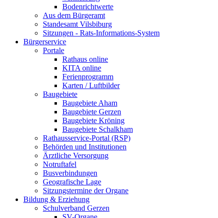
Bodenrichtwerte
Aus dem Bürgeramt
Standesamt Vilsbiburg
Sitzungen - Rats-Informations-System
Bürgerservice
Portale
Rathaus online
KITA online
Ferienprogramm
Karten / Luftbilder
Baugebiete
Baugebiete Aham
Baugebiete Gerzen
Baugebiete Kröning
Baugebiete Schalkham
Rathausservice-Portal (RSP)
Behörden und Institutionen
Ärztliche Versorgung
Notruftafel
Busverbindungen
Geografische Lage
Sitzungstermine der Organe
Bildung & Erziehung
Schulverband Gerzen
SV-Organe