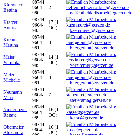
08744
Kiermeier
9604-
2
Bettina
980
oeffentlichkeitsarbeit@gerzen.de
08744
Kratzer
17 (1.
9604-
Andrea
OG)
983
kaemmerei@gerzen.de
08744
Krenn
9604-
3
Martina
981
buergeramt@gerzen.de
08744
Maier
14 (1.
9604-
Veronika
OG)
985
vorzimmer@gerzen.de
08744
Meier
9604-
3
Michelle
981
buergeramt@gerzen.de
08744
Neumann
9604-
7
Maxi
984
steueramt@gerzen.de
08744
Niedermeier
16 (1.
9604-
Renate
OG)
989
kasse@gerzen.de
08744
Obermeier
16 (1.
9604-
Alexandra
OG)