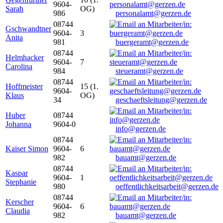
9604-
Sarah
OG)
986
personalamt@gerzen.de
08744
Gschwandtner
9604-
3
Anita
981
buergeramt@gerzen.de
08744
Helmhacker
9604-
7
Carolina
984
steueramt@gerzen.de
08744
Hoffmeister
15 (1.
9604-
Klaus
OG)
34
geschaeftsleitung@gerzen.de
Huber
08744
Johanna
9604-0
info@gerzen.de
08744
Kaiser Simon
9604-
6
982
bauamt@gerzen.de
08744
Kaspar
9604-
1
Stephanie
980
oeffentlichkeitsarbeit@gerzen.de
08744
Kerscher
9604-
6
Claudia
982
bauamt@gerzen.de