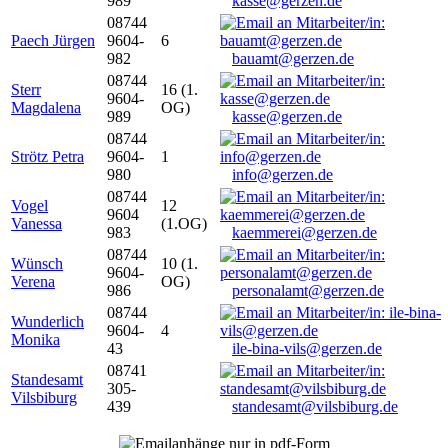
989
kasse@gerzen.de
08744
Paech Jürgen
9604-
6
982
bauamt@gerzen.de
08744
Sterr
16 (1.
9604-
Magdalena
OG)
989
kasse@gerzen.de
08744
Strötz Petra
9604-
1
980
info@gerzen.de
08744
Vogel
12
9604
Vanessa
(1.OG)
983
kaemmerei@gerzen.de
08744
Wünsch
10 (1.
9604-
Verena
OG)
986
personalamt@gerzen.de
08744
Wunderlich
9604-
4
Monika
43
ile-bina-vils@gerzen.de
08741
Standesamt
305-
Vilsbiburg
439
standesamt@vilsbiburg.de