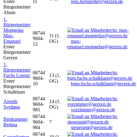
Erster
11
jens.herrnreiter@gerzen.de
Bürgermeister
Aham
1.
Bürgermeister
Montgelas
08744
Max-
11 (1.
9604-
Emanuel
OG)
max-
12
Erster
emanuel.montgelas@gerzen.de
Bürgermeister
Gerzen
1.
Bürgermeister
08744
Fuchs Lorenz
13 (1.
9604-
Erster
OG)
10
bgm.fuchs.schalkham@gerzen.de
Bürgermeister
Schalkham
08744
Arends
14 (1.
9604-
Svetlana
OG)
985
vorzimmer@gerzen.de
08744
Birnkammer
9604-
7
Bettina
984
steueramt@gerzen.de
08744
Gegenfurtner
10 (1.