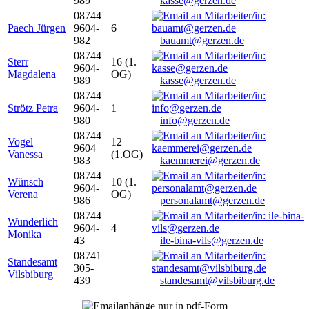
989
kasse@gerzen.de
08744
Paech Jürgen
9604-
6
982
bauamt@gerzen.de
08744
Sterr
16 (1.
9604-
Magdalena
OG)
989
kasse@gerzen.de
08744
Strötz Petra
9604-
1
980
info@gerzen.de
08744
Vogel
12
9604
Vanessa
(1.OG)
983
kaemmerei@gerzen.de
08744
Wünsch
10 (1.
9604-
Verena
OG)
986
personalamt@gerzen.de
08744
Wunderlich
9604-
4
Monika
43
ile-bina-vils@gerzen.de
08741
Standesamt
305-
Vilsbiburg
439
standesamt@vilsbiburg.de