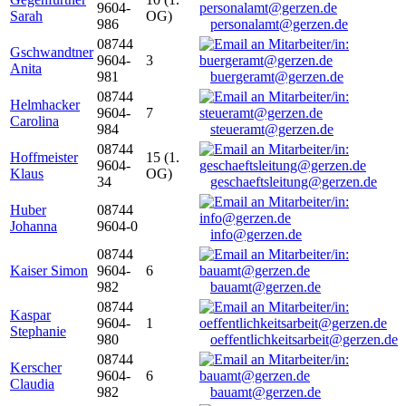
9604-
Sarah
OG)
986
personalamt@gerzen.de
08744
Gschwandtner
9604-
3
Anita
981
buergeramt@gerzen.de
08744
Helmhacker
9604-
7
Carolina
984
steueramt@gerzen.de
08744
Hoffmeister
15 (1.
9604-
Klaus
OG)
34
geschaeftsleitung@gerzen.de
Huber
08744
Johanna
9604-0
info@gerzen.de
08744
Kaiser Simon
9604-
6
982
bauamt@gerzen.de
08744
Kaspar
9604-
1
Stephanie
980
oeffentlichkeitsarbeit@gerzen.de
08744
Kerscher
9604-
6
Claudia
982
bauamt@gerzen.de