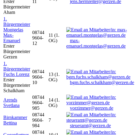
Erster
11
jens.herrnreiter@gerzen.de
Bürgermeister
Aham
1.
Bürgermeister
Montgelas
08744
Max-
11 (1.
9604-
Emanuel
OG)
max-
12
Erster
emanuel.montgelas@gerzen.de
Bürgermeister
Gerzen
1.
Bürgermeister
08744
Fuchs Lorenz
13 (1.
9604-
Erster
OG)
10
bgm.fuchs.schalkham@gerzen.de
Bürgermeister
Schalkham
08744
Arends
14 (1.
9604-
Svetlana
OG)
985
vorzimmer@gerzen.de
08744
Birnkammer
9604-
7
Bettina
984
steueramt@gerzen.de
08744
Gegenfurtner
10 (1.