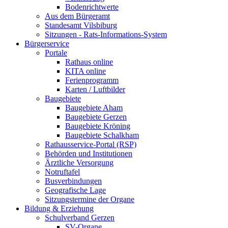
Bodenrichtwerte
Aus dem Bürgeramt
Standesamt Vilsbiburg
Sitzungen - Rats-Informations-System
Bürgerservice
Portale
Rathaus online
KITA online
Ferienprogramm
Karten / Luftbilder
Baugebiete
Baugebiete Aham
Baugebiete Gerzen
Baugebiete Kröning
Baugebiete Schalkham
Rathausservice-Portal (RSP)
Behörden und Institutionen
Ärztliche Versorgung
Notruftafel
Busverbindungen
Geografische Lage
Sitzungstermine der Organe
Bildung & Erziehung
Schulverband Gerzen
SV-Organe