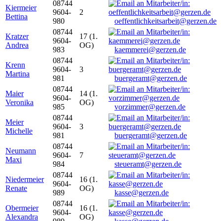
08744
Kiermeier
9604-
2
Bettina
980
oeffentlichkeitsarbeit@gerzen.de
08744
Kratzer
17 (1.
9604-
Andrea
OG)
983
kaemmerei@gerzen.de
08744
Krenn
9604-
3
Martina
981
buergeramt@gerzen.de
08744
Maier
14 (1.
9604-
Veronika
OG)
985
vorzimmer@gerzen.de
08744
Meier
9604-
3
Michelle
981
buergeramt@gerzen.de
08744
Neumann
9604-
7
Maxi
984
steueramt@gerzen.de
08744
Niedermeier
16 (1.
9604-
Renate
OG)
989
kasse@gerzen.de
08744
Obermeier
16 (1.
9604-
Alexandra
OG)