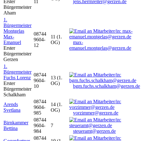
Erster
11
jens.herrnreiter@gerzen.de
Bürgermeister
Aham
1.
Bürgermeister
Montgelas
08744
Max-
11 (1.
9604-
Emanuel
OG)
max-
12
Erster
emanuel.montgelas@gerzen.de
Bürgermeister
Gerzen
1.
Bürgermeister
08744
Fuchs Lorenz
13 (1.
9604-
Erster
OG)
10
bgm.fuchs.schalkham@gerzen.de
Bürgermeister
Schalkham
08744
Arends
14 (1.
9604-
Svetlana
OG)
985
vorzimmer@gerzen.de
08744
Birnkammer
9604-
7
Bettina
984
steueramt@gerzen.de
08744
Gegenfurtner
10 (1.