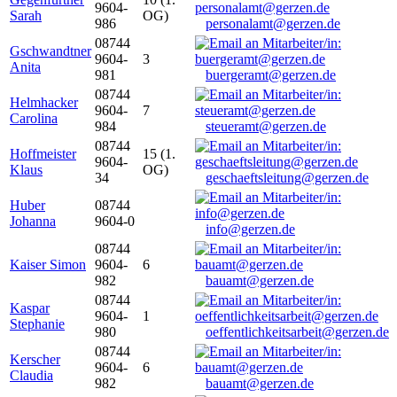
9604-
Sarah
OG)
986
personalamt@gerzen.de
08744
Gschwandtner
9604-
3
Anita
981
buergeramt@gerzen.de
08744
Helmhacker
9604-
7
Carolina
984
steueramt@gerzen.de
08744
Hoffmeister
15 (1.
9604-
Klaus
OG)
34
geschaeftsleitung@gerzen.de
Huber
08744
Johanna
9604-0
info@gerzen.de
08744
Kaiser Simon
9604-
6
982
bauamt@gerzen.de
08744
Kaspar
9604-
1
Stephanie
980
oeffentlichkeitsarbeit@gerzen.de
08744
Kerscher
9604-
6
Claudia
982
bauamt@gerzen.de