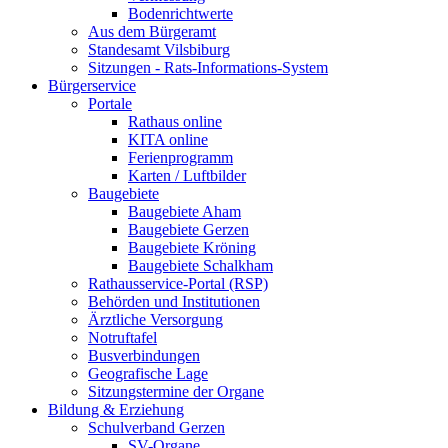
Bodenrichtwerte
Aus dem Bürgeramt
Standesamt Vilsbiburg
Sitzungen - Rats-Informations-System
Bürgerservice
Portale
Rathaus online
KITA online
Ferienprogramm
Karten / Luftbilder
Baugebiete
Baugebiete Aham
Baugebiete Gerzen
Baugebiete Kröning
Baugebiete Schalkham
Rathausservice-Portal (RSP)
Behörden und Institutionen
Ärztliche Versorgung
Notruftafel
Busverbindungen
Geografische Lage
Sitzungstermine der Organe
Bildung & Erziehung
Schulverband Gerzen
SV-Organe