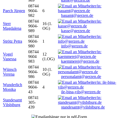
989
kasse@gerzen.de
08744
Paech Jürgen
9604-
6
982
bauamt@gerzen.de
08744
Sterr
16 (1.
9604-
Magdalena
OG)
989
kasse@gerzen.de
08744
Strötz Petra
9604-
1
980
info@gerzen.de
08744
Vogel
12
9604
Vanessa
(1.OG)
983
kaemmerei@gerzen.de
08744
Wünsch
10 (1.
9604-
Verena
OG)
986
personalamt@gerzen.de
08744
Wunderlich
9604-
4
Monika
43
ile-bina-vils@gerzen.de
08741
Standesamt
305-
Vilsbiburg
439
standesamt@vilsbiburg.de