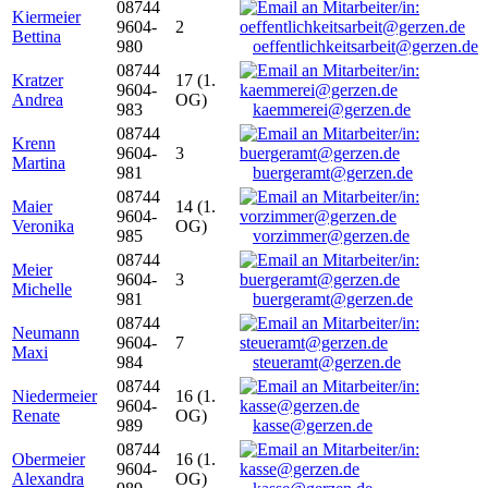
08744
Kiermeier
9604-
2
Bettina
980
oeffentlichkeitsarbeit@gerzen.de
08744
Kratzer
17 (1.
9604-
Andrea
OG)
983
kaemmerei@gerzen.de
08744
Krenn
9604-
3
Martina
981
buergeramt@gerzen.de
08744
Maier
14 (1.
9604-
Veronika
OG)
985
vorzimmer@gerzen.de
08744
Meier
9604-
3
Michelle
981
buergeramt@gerzen.de
08744
Neumann
9604-
7
Maxi
984
steueramt@gerzen.de
08744
Niedermeier
16 (1.
9604-
Renate
OG)
989
kasse@gerzen.de
08744
Obermeier
16 (1.
9604-
Alexandra
OG)