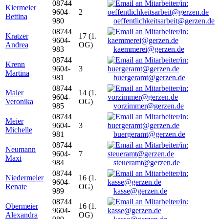
08744
Kiermeier
9604-
2
Bettina
980
oeffentlichkeitsarbeit@gerzen.de
08744
Kratzer
17 (1.
9604-
Andrea
OG)
983
kaemmerei@gerzen.de
08744
Krenn
9604-
3
Martina
981
buergeramt@gerzen.de
08744
Maier
14 (1.
9604-
Veronika
OG)
985
vorzimmer@gerzen.de
08744
Meier
9604-
3
Michelle
981
buergeramt@gerzen.de
08744
Neumann
9604-
7
Maxi
984
steueramt@gerzen.de
08744
Niedermeier
16 (1.
9604-
Renate
OG)
989
kasse@gerzen.de
08744
Obermeier
16 (1.
9604-
Alexandra
OG)