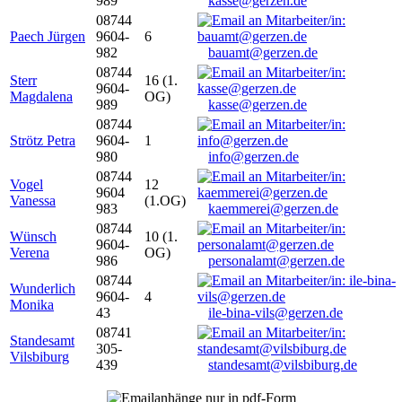
989
kasse@gerzen.de
08744
Paech Jürgen
9604-
6
982
bauamt@gerzen.de
08744
Sterr
16 (1.
9604-
Magdalena
OG)
989
kasse@gerzen.de
08744
Strötz Petra
9604-
1
980
info@gerzen.de
08744
Vogel
12
9604
Vanessa
(1.OG)
983
kaemmerei@gerzen.de
08744
Wünsch
10 (1.
9604-
Verena
OG)
986
personalamt@gerzen.de
08744
Wunderlich
9604-
4
Monika
43
ile-bina-vils@gerzen.de
08741
Standesamt
305-
Vilsbiburg
439
standesamt@vilsbiburg.de