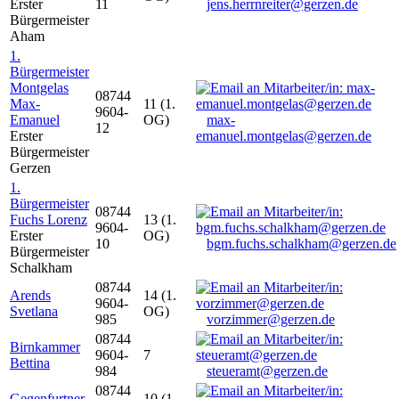
Erster
11
jens.herrnreiter@gerzen.de
Bürgermeister
Aham
1.
Bürgermeister
Montgelas
08744
Max-
11 (1.
9604-
Emanuel
OG)
max-
12
Erster
emanuel.montgelas@gerzen.de
Bürgermeister
Gerzen
1.
Bürgermeister
08744
Fuchs Lorenz
13 (1.
9604-
Erster
OG)
10
bgm.fuchs.schalkham@gerzen.de
Bürgermeister
Schalkham
08744
Arends
14 (1.
9604-
Svetlana
OG)
985
vorzimmer@gerzen.de
08744
Birnkammer
9604-
7
Bettina
984
steueramt@gerzen.de
08744
Gegenfurtner
10 (1.