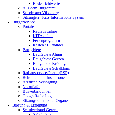
Bodenrichtwerte
Aus dem Bürgeramt
Standesamt Vilsbiburg
Sitzungen - Rats-Informations-System
Bürgerservice
Portale
Rathaus online
KITA online
Ferienprogramm
Karten / Luftbilder
Baugebiete
Baugebiete Aham
Baugebiete Gerzen
Baugebiete Kröning
Baugebiete Schalkham
Rathausservice-Portal (RSP)
Behörden und Institutionen
Ärztliche Versorgung
Notruftafel
Busverbindungen
Geografische Lage
Sitzungstermine der Organe
Bildung & Erziehung
Schulverband Gerzen
SV-Organe