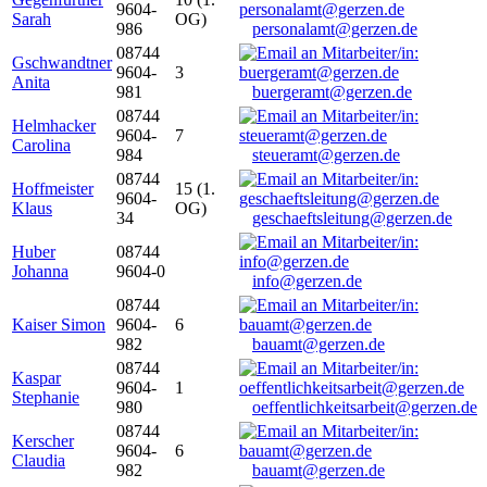
9604-
Sarah
OG)
986
personalamt@gerzen.de
08744
Gschwandtner
9604-
3
Anita
981
buergeramt@gerzen.de
08744
Helmhacker
9604-
7
Carolina
984
steueramt@gerzen.de
08744
Hoffmeister
15 (1.
9604-
Klaus
OG)
34
geschaeftsleitung@gerzen.de
Huber
08744
Johanna
9604-0
info@gerzen.de
08744
Kaiser Simon
9604-
6
982
bauamt@gerzen.de
08744
Kaspar
9604-
1
Stephanie
980
oeffentlichkeitsarbeit@gerzen.de
08744
Kerscher
9604-
6
Claudia
982
bauamt@gerzen.de