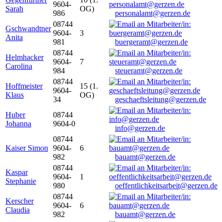
9604-
Sarah
OG)
986
personalamt@gerzen.de
08744
Gschwandtner
9604-
3
Anita
981
buergeramt@gerzen.de
08744
Helmhacker
9604-
7
Carolina
984
steueramt@gerzen.de
08744
Hoffmeister
15 (1.
9604-
Klaus
OG)
34
geschaeftsleitung@gerzen.de
Huber
08744
Johanna
9604-0
info@gerzen.de
08744
Kaiser Simon
9604-
6
982
bauamt@gerzen.de
08744
Kaspar
9604-
1
Stephanie
980
oeffentlichkeitsarbeit@gerzen.de
08744
Kerscher
9604-
6
Claudia
982
bauamt@gerzen.de