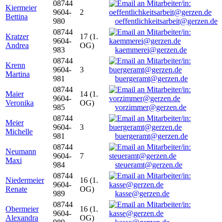
08744
Kiermeier
9604-
2
Bettina
980
oeffentlichkeitsarbeit@gerzen.de
08744
Kratzer
17 (1.
9604-
Andrea
OG)
983
kaemmerei@gerzen.de
08744
Krenn
9604-
3
Martina
981
buergeramt@gerzen.de
08744
Maier
14 (1.
9604-
Veronika
OG)
985
vorzimmer@gerzen.de
08744
Meier
9604-
3
Michelle
981
buergeramt@gerzen.de
08744
Neumann
9604-
7
Maxi
984
steueramt@gerzen.de
08744
Niedermeier
16 (1.
9604-
Renate
OG)
989
kasse@gerzen.de
08744
Obermeier
16 (1.
9604-
Alexandra
OG)