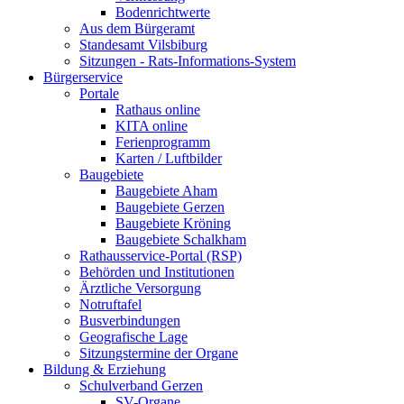
Bodenrichtwerte
Aus dem Bürgeramt
Standesamt Vilsbiburg
Sitzungen - Rats-Informations-System
Bürgerservice
Portale
Rathaus online
KITA online
Ferienprogramm
Karten / Luftbilder
Baugebiete
Baugebiete Aham
Baugebiete Gerzen
Baugebiete Kröning
Baugebiete Schalkham
Rathausservice-Portal (RSP)
Behörden und Institutionen
Ärztliche Versorgung
Notruftafel
Busverbindungen
Geografische Lage
Sitzungstermine der Organe
Bildung & Erziehung
Schulverband Gerzen
SV-Organe