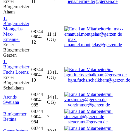
Erster
11
jens.herrnreiter@gerzen.de
Bürgermeister
Aham
1.
Bürgermeister
Montgelas
08744
Max-
11 (1.
9604-
Emanuel
OG)
max-
12
Erster
emanuel.montgelas@gerzen.de
Bürgermeister
Gerzen
1.
Bürgermeister
08744
Fuchs Lorenz
13 (1.
9604-
Erster
OG)
10
bgm.fuchs.schalkham@gerzen.de
Bürgermeister
Schalkham
08744
Arends
14 (1.
9604-
Svetlana
OG)
985
vorzimmer@gerzen.de
08744
Birnkammer
9604-
7
Bettina
984
steueramt@gerzen.de
08744
Gegenfurtner
10 (1.