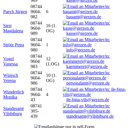
989
kasse@gerzen.de
08744
Paech Jürgen
9604-
6
982
bauamt@gerzen.de
08744
Sterr
16 (1.
9604-
Magdalena
OG)
989
kasse@gerzen.de
08744
Strötz Petra
9604-
1
980
info@gerzen.de
08744
Vogel
12
9604
Vanessa
(1.OG)
983
kaemmerei@gerzen.de
08744
Wünsch
10 (1.
9604-
Verena
OG)
986
personalamt@gerzen.de
08744
Wunderlich
9604-
4
Monika
43
ile-bina-vils@gerzen.de
08741
Standesamt
305-
Vilsbiburg
439
standesamt@vilsbiburg.de